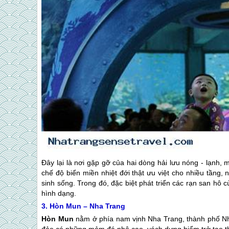
Đây lại là nơi gặp gỡ của hai dòng hải lưu nóng - lạnh
chế độ biển miền nhiệt đới thật ưu việt cho nhiều tầng, 
sinh sống. Trong đó, đặc biệt phát triển các rạn san hô 
hình dạng.
3. Hòn Mun –
Nha Trang
Hòn Mun
nằm ở phía nam vịnh
Nha Trang
, thành phố
N
đảo có những mỏm đá nhô cao, vách dựng hiểm trở tạo t