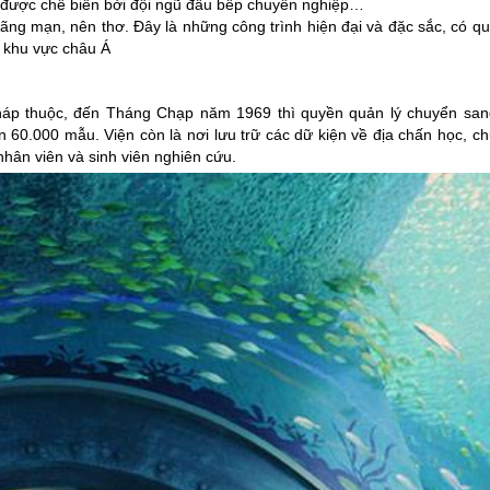
 được chế biến bởi đội ngũ đầu bếp chuyên nghiệp…
ng mạn, nên thơ. Đây là những công trình hiện đại và đặc sắc, có qu
u khu vực châu Á
háp thuộc, đến Tháng Chạp năm 1969 thì quyền quản lý chuyển san
 60.000 mẫu. Viện còn là nơi lưu trữ các dữ kiện về địa chấn học, ch
nhân viên và sinh viên nghiên cứu.