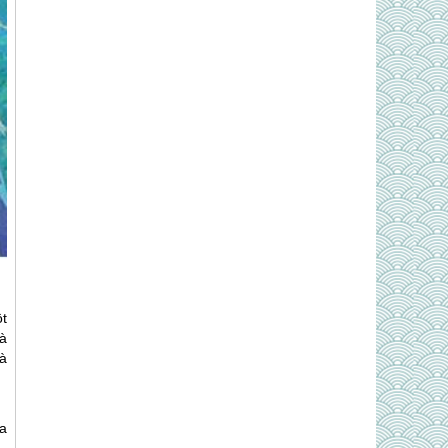
t
và
và
a