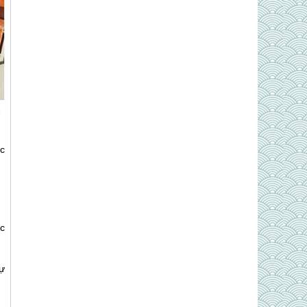
ác
c
ự