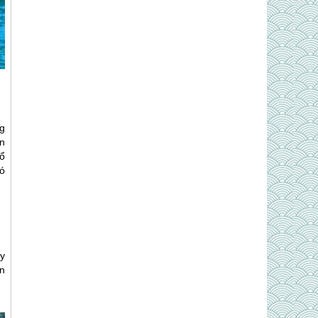
g
ần
bổ
ó
y
Ấn