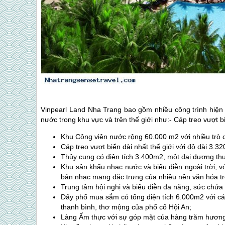
Vinpearl Land
Nha Trang
bao gồm nhiều công trình hiện đ
nước trong khu vực và trên thế giới như:- Cáp treo vượt bi
Khu Công viên nước rộng 60.000 m2 với nhiều trò c
Cáp treo vượt biển dài nhất thế giới với độ dài 3.3
Thủy cung có diện tích 3.400m2, một đại dương thu 
Khu sân khấu nhạc nước và biểu diễn ngoài trời, v
bản nhạc mang đặc trưng của nhiều nền văn hóa trê
Trung tâm hội nghị và biểu diễn đa năng, sức chứa 1
Dãy phố mua sắm có tổng diện tích 6.000m2 với cá
thanh bình, thơ mộng của phố cổ Hội An;
Làng Ẩm thực với sự góp mặt của hàng trăm hương