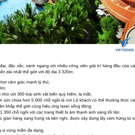
ại, đặc sắc, sánh ngang với nhiều công viên giải trí hàng đầu của c
ển dài nhất thế giới với độ dài 3.320m;
hơi cảm giác mạnh lý thú;
20m;
nhỏ với 300 loài sinh vật biển quý hiếm, lạ mắt;
ới sức chứa hơn 5.000 chỗ ngồi là nơi Lữ khách có thể thưởng thức cá
n khắp thế giới cùng hiệu ứng laser sống động;
.350 chỗ ngồi với các trang thiết bị âm thanh ánh sáng tối tân;
c gian hàng sang trọng và tiện nghi, được xây dựng lấy cảm hứng từ s
 vị vùng miền đa dạng;