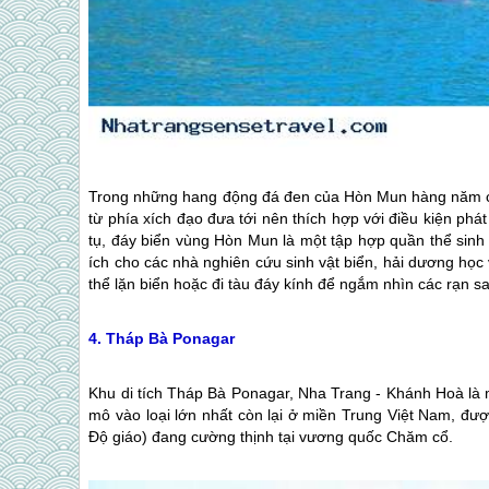
Trong những hang động đá đen của Hòn Mun hàng năm có c
từ phía xích đạo đưa tới nên thích hợp với điều kiện phát
tụ, đáy biển vùng Hòn Mun là một tập hợp quần thể sinh v
ích cho các nhà nghiên cứu sinh vật biển, hải dương họ
thể lặn biển hoặc đi tàu đáy kính để ngắm nhìn các rạn san
4. Tháp Bà Ponagar
Khu di tích Tháp Bà Ponagar,
Nha Trang
- Khánh Hoà là 
mô vào loại lớn nhất còn lại ở miền Trung Việt Nam, đượ
Độ giáo) đang cường thịnh tại vương quốc Chăm cổ.