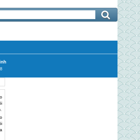
inh
8
o
i
.
ao
i
a