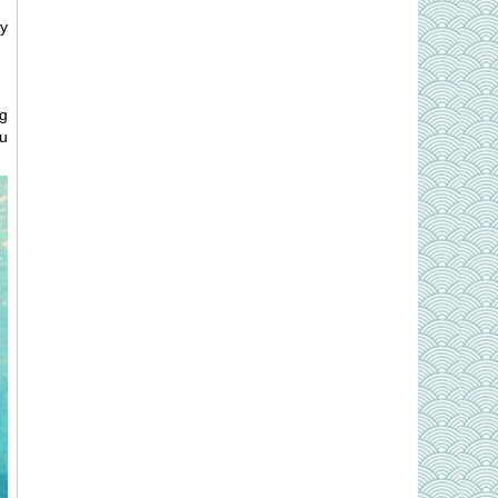
y
g
u