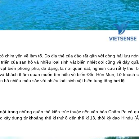
him yến về làm tổ. Do địa thế của đảo rất gần với dòng hải lưu nón
 triển của san hô và nhiều loại sinh vật biển nhiệt đới cũng về đây qu
ật biển phong phú, đa dạng, là nơi quan sát, nghiên cứu rất lý thú, 
c và khách thăm quan muốn tìm hiểu về biển.Đến Hòn Mun, Lữ khách c
 hô nhiều màu sắc với nhiều loài sinh vật biển tung tăng bơi lội.
một trong những quần thể kiến trúc thuộc nền văn hóa Chăm Pa có qu
c xây dựng từ khoảng thế kỉ thứ 8 đến thế kỉ 13, thời kỳ đạo Hinđu (