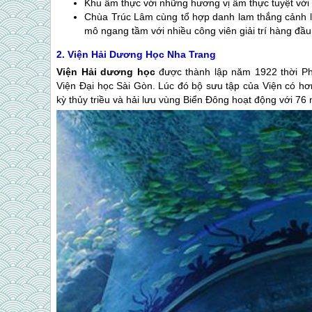
Khu ẩm thực với những hương vị ẩm thực tuyệt vời
Chùa Trúc Lâm cùng tổ hợp danh lam thắng cảnh lã
mô ngang tầm với nhiều công viên giải trí hàng đầ
2. Viện Hải Dương Học
Nha Trang
Viện Hải dương học
được thành lập năm 1922 thời P
Viện Đại học Sài Gòn. Lúc đó bộ sưu tập của Viện có hơn
kỳ thủy triều và hải lưu vùng Biển Đông hoạt động với 76 