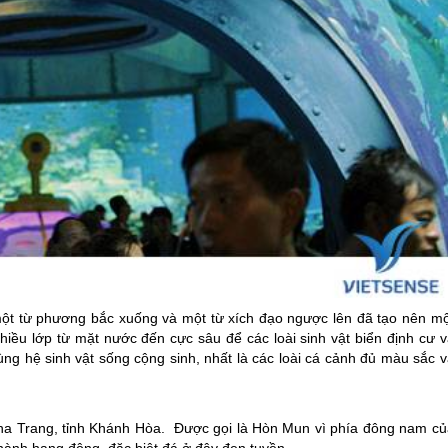
, một từ phương bắc xuống và một từ xích đạo ngược lên đã tạo nên mộ
nhiều lớp từ mặt nước đến cực sâu để các loài sinh vật biển định cư 
cùng hệ sinh vật sống cộng sinh, nhất là các loài cá cảnh đủ màu sắc 
ha Trang
, tỉnh Khánh Hòa. Được gọi là Hòn Mun vì phía đông nam củ
hành hang động, đặc biệt đá ở đây đen tuyền