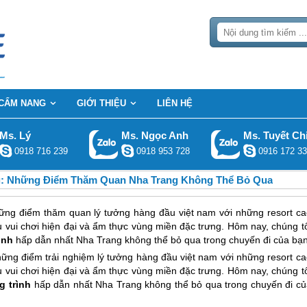
CẨM NANG
GIỚI THIỆU
LIÊN HỆ
Ms. Lý
Ms. Ngọc Anh
Ms. Tuyết Ch
0918 716 239
0918 953 728
0916 172 33
ng: Những Điểm Thăm Quan Nha Trang Không Thể Bỏ Qua
hững điểm thăm quan lý tưởng hàng đầu việt nam với những resort ca
 vui chơi hiện đại và ẩm thực vùng miền đặc trưng. Hôm nay, chúng tô
ình
hấp dẫn nhất Nha Trang không thể bỏ qua trong chuyến đi của bạn
hững điểm trải nghiệm lý tưởng hàng đầu việt nam với những resort c
 vui chơi hiện đại và ẩm thực vùng miền đặc trưng. Hôm nay, chúng tô
 trình
hấp dẫn nhất
Nha Trang
không thể bỏ qua trong chuyến đi củ