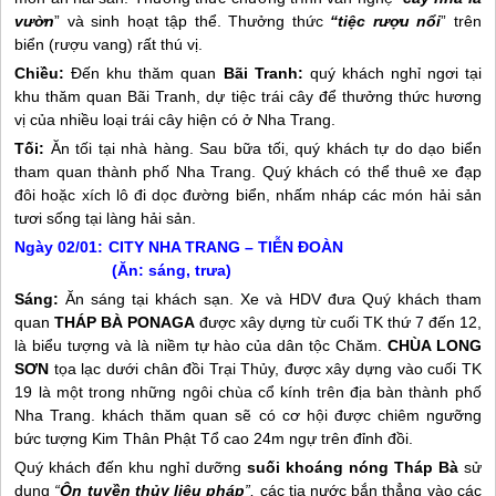
vườn
” và sinh hoạt tập thể. Thưởng thức
“tiệc rượu nổi
” trên
biển (rượu vang) rất thú vị.
Chiều:
Đến khu thăm quan
Bãi Tranh:
quý khách nghỉ ngơi tại
khu thăm quan Bãi Tranh, dự tiệc trái cây để thưởng thức hương
vị của nhiều loại trái cây hiện có ở
Nha Trang
.
Tối:
Ăn tối tại nhà hàng. Sau bữa tối, quý khách tự do dạo biển
tham quan thành phố
Nha Trang
. Quý khách có thể thuê xe đạp
đôi hoặc xích lô đi dọc đường biển, nhấm nháp các món hải sản
tươi sống tại làng hải sản.
Ngày 02/01:
CITY
NHA TRANG
– TIỄN ĐOÀN
(Ăn: sáng, trưa)
Sáng:
Ăn sáng tại khách sạn. Xe và HDV đưa Quý khách tham
quan
THÁP BÀ PONAGA
được xây dựng từ cuối TK thứ 7 đến 12,
là biểu tượng và là niềm tự hào của dân tộc Chăm.
CHÙA LONG
SƠN
tọa lạc dưới chân đồi Trại Thủy, được xây dựng vào cuối TK
19 là một trong những ngôi chùa cổ kính trên địa bàn thành phố
Nha Trang
. khách thăm quan sẽ có cơ hội được chiêm ngưỡng
bức tượng Kim Thân Phật Tổ cao 24m ngự trên đỉnh đồi.
Quý khách đến khu nghỉ dưỡng
suối khoáng nóng Tháp Bà
sử
dụng
“
Ôn tuyền thủy liệu
pháp
”,
các tia nước bắn thẳng vào các