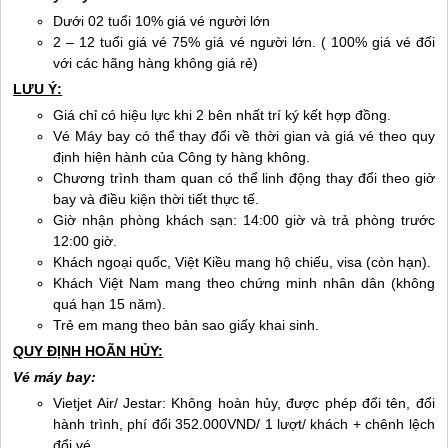
Dưới 02 tuổi 10% giá vé người lớn
2 – 12 tuổi giá vé 75% giá vé người lớn. ( 100% giá vé đối
với các hãng hàng không giá rẻ)
LƯU Ý:
Giá chỉ có hiệu lực khi 2 bên nhất trí ký kết hợp đồng.
Vé Máy bay có thể thay đổi về thời gian và giá vé theo quy
định hiện hành của Công ty hàng không.
Chương trình tham quan có thể linh động thay đổi theo giờ
bay và điều kiện thời tiết thực tế.
Giờ nhận phòng khách sạn: 14:00 giờ và trả phòng trước
12:00 giờ.
Khách ngoại quốc, Việt Kiều mang hộ chiếu, visa (còn hạn).
Khách Việt Nam mang theo chứng minh nhân dân (không
quá hạn 15 năm).
Trẻ em mang theo bản sao giấy khai sinh.
QUY ĐỊNH HOÃN HỦY:
Vé máy bay:
Vietjet Air/ Jestar: Không hoàn hủy, được phép đổi tên, đổi
hành trình, phí đổi 352.000VND/ 1 lượt/ khách + chênh lệch
đổi vé.