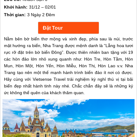
Khởi hành:
31/12 – 02/01
Thời gian:
3 Ngày 2 Đêm
Nằm bên bờ biển thơ mộng và xinh đẹp, phía sau là núi, trước
mặt hướng ra biển, Nha Trang được mệnh danh là “Lẵng hoa tươi
rực rỡ đặt trên bờ biển Đông”. Được thiên nhiên ban tặng với 19
các hòn đảo lớn nhỏ xung quanh như: Hòn Tre, Hòn Tằm, Hòn
Mun, Hòn Một, Hòn Yến, Hòn Miễu, Hòn Thị, Hòn Lao v.v. Nha
Trang tạo nên một thế mạnh hành trình biển đảo ít nơi có được.
Hãy cùng với Vietsense Travel trải nghiệm kỳ nghỉ thú vị tại bãi
biển đẹp nhất hành tinh này nhé. Chắc chắn đây sẽ là những ký
ức không thể quên của khách thăm quan.