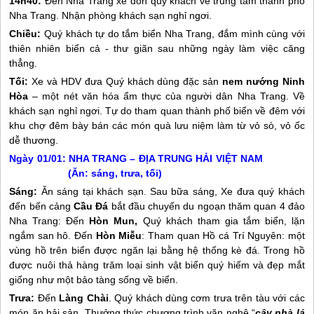
14h40:
Đến
Nha Trang
xe đón quý khách về trung tâm thành phố
Nha Trang
. Nhận phòng khách sạn nghỉ ngơi.
Chiều:
Quý khách tự do tắm biển
Nha Trang
, đắm mình cùng với
thiên nhiên biển cả - thư giãn sau những ngày làm việc căng
thẳng.
Tối:
Xe và HDV đưa Quý khách dùng đặc sản
nem nướng Ninh
Hòa
– một nét văn hóa ẩm thực của người dân
Nha Trang
. Về
khách sạn nghỉ ngơi. Tự do tham quan thành phố biển về đêm với
khu chợ đêm bày bán các món quà lưu niệm làm từ vỏ sò, vỏ ốc
dễ thương.
Ngày 01/01:
NHA TRANG
– ĐỊA TRUNG HẢI VIỆT NAM
(Ăn: sáng, trưa, tối)
Sáng:
Ăn sáng tại khách sạn. Sau bữa sáng, Xe đưa quý khách
đến bến cảng
Cầu Đá
bắt đầu chuyến du ngoạn thăm quan 4 đảo
Nha Trang
: Đến
Hòn Mun,
Quý khách tham gia tắm biển, lặn
ngắm san hô. Đến
Hòn Miễu
: Tham quan Hồ cá Trí Nguyên: một
vùng hồ trên biển được ngăn lại bằng hệ thống kè đá. Trong hồ
được nuôi thả hàng trăm loại sinh vật biển quý hiếm và đẹp mắt
giống như một bảo tàng sống về biển.
Trưa:
Đến
Làng Chài
. Quý khách dùng cơm trưa trên tàu với các
món ăn hải sản. Thưởng thức chương trình văn nghệ “
cây nhà lá