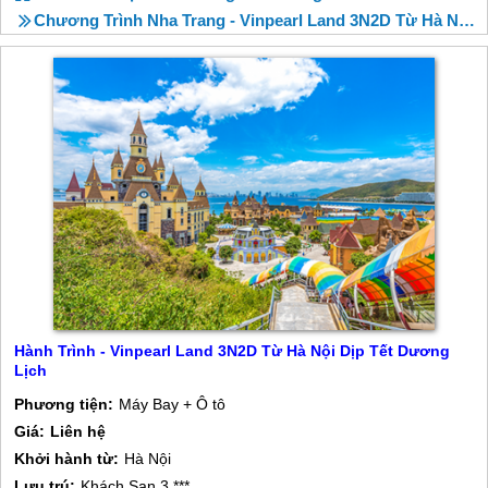
Chương Trình Nha Trang - Vinpearl Land 3N2D Từ Hà Nội Dịp Tết Dương Lịch
Hành Trình - Vinpearl Land 3N2D Từ Hà Nội Dịp Tết Dương
Lịch
Phương tiện:
Máy Bay + Ô tô
Giá:
Liên hệ
Khởi hành từ:
Hà Nội
Lưu trú:
Khách Sạn 3 ***