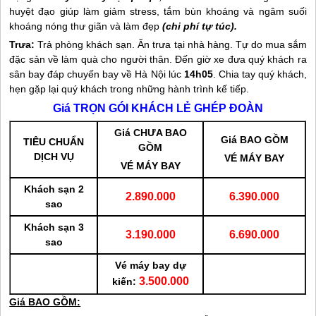
huyệt đạo giúp làm giảm stress, tắm bùn khoáng và ngâm suối
khoáng nóng thư giãn và làm đẹp
(chi phí tự túc).
Trưa:
Trả phòng khách sạn. Ăn trưa tại nhà hàng. Tự do mua sắm
đặc sản về làm quà cho người thân. Đến giờ xe đưa quý khách ra
sân bay đáp chuyến bay về Hà Nội lúc
14h05
. Chia tay quý khách,
hẹn gặp lại quý khách trong những hành trình kế tiếp.
Giá TRỌN GÓI KHÁCH LẺ GHÉP ĐOÀN
Giá CHƯA BAO
Giá BAO GỒM
TIÊU CHUẨN
GỒM
DỊCH VỤ
VÉ MÁY BAY
VÉ MÁY BAY
Khách sạn 2
2.890.000
6.390.000
sao
Khách sạn 3
3.190.000
6.690.000
sao
Vé máy bay dự
3.500.000
kiến:
Giá BAO GỒM: