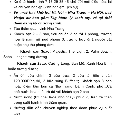
Xe ô tô hành trình 7-16-29-35-45 chỗ đời mới điều hòa, lái
xe chuyên nghiệp (kinh nghiệm, lịch sự).
Vé máy bay khứ hồi Hà Nội –
Nha Trang
– Hà Nội, bay
Vietjet air bao gồm 7kg hành lý xách tay, vé tại thời
điểm đăng ký chương trình.
Tàu thăm quan vịnh
Nha Trang
.
Khách sạn 2 – 3 sao, tiêu chuẩn 2 người 1 phòng, trường
hợp lẻ nam, nữ ngủ phòng 3, trường hợp đi 1 người bắt
buộc phụ thu phòng đơn.
-
Khách sạn 3sao:
Majestic, The Light 2, Palm Beach,
Soho… hoặc tương đương
-
Khách sạn 2sao
: Cường Long, Ban Mê, Xanh Hòa Bình
… hoặc tương đương
Ăn 04 bữa chính: 3 bữa trưa, 2 bữa tối tiêu chuẩn
120.000Đ/người, 2 bữa sáng Buffet tại khách sạn 3 sao
hoặc điểm tâm bún cá
Nha Trang
, Bánh Canh, phở…Cà
phê nước hoa quả, trà đá với khách sạn 2 sao .
Nước uống (02 chai lavie nhỏ/ngày) phục vụ trên xe theo
trong suốt hành trình thăm quan.
Hướng dẫn viên chuyên nghiệp theo đoàn phục vụ suốt
tuyến.