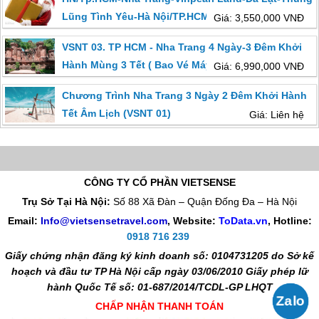
Lũng Tình Yêu-Hà Nội/TP.HCM
Giá: 3,550,000 VNĐ
VSNT 03. TP HCM - Nha Trang 4 Ngày-3 Đêm Khởi
Hành Mùng 3 Tết ( Bao Vé Máy Bay)
Giá: 6,990,000 VNĐ
Chương Trình Nha Trang 3 Ngày 2 Đêm Khởi Hành
Tết Âm Lịch (VSNT 01)
Giá: Liên hệ
CÔNG TY CỔ PHẦN VIETSENSE
Trụ Sở Tại Hà Nội:
Số 88 Xã Đàn – Quận Đống Đa – Hà Nội
Email:
Info@vietsensetravel.com
, Website:
ToData.vn
,
Hotline:
0918 716 239
Giấy chứng nhận đăng ký kinh doanh số: 0104731205 do Sở kế
hoạch và đầu tư TP Hà Nội cấp ngày 03/06/2010 Giấy phép lữ
hành Quốc Tế số: 01-687/2014/TCDL-GP LHQT
CHẤP NHẬN THANH TOÁN