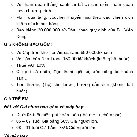
Vé thăm quan thắng cảnh tại tất cả các điểm thăm quan
theo chương trình..
Mũ , quà tặng, voucher khuyến mại theo các chiến dịch
chăm sóc khách hàng.
Bảo hiểm: 20.000.000 VND/vụ, theo quy định của BH Viễn
Đông
Giá KHÔNG BAO GỒM:
Vé Cáp treo khứ hồi Vinpearland 650.000đ/khách.
Vé Tắm bùn
Nha Trang
150.000đ/ khách (không bắt buộc).
Thuế VAT 10%
Chi phí cá nhân, điện thoại ,giặt ủi,nước uống tại khách
sạn…
Tiền thưởng (Tip) cho lái xe, hướng dẫn viên (không bắt
buộc).
Giá TRẺ EM:
Đối với Giá chưa bao gồm vé máy bay:
Dưới 05 tuổi miễn phí hoàn toàn ( bố mẹ tự chăm sóc).
05 – 07 Tuổi Giá bằng 50% Giá người lớn.
08 – 11 tuổi Giá bằng 75% Giá người lớn.
Vé máy bay