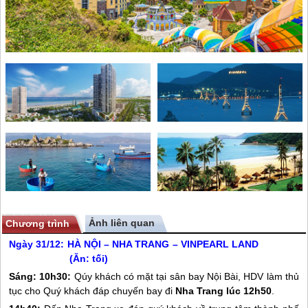
Ảnh liên quan
Chương trình
Ngày 31/12:
HÀ NỘI –
NHA TRANG
– VINPEARL LAND
(Ăn: tối)
Sáng:
10h30:
Qúy khách có mặt tại sân bay Nội Bài, HDV làm thủ
tục cho Quý khách đáp chuyến bay đi
Nha Trang
lúc 12h50
.