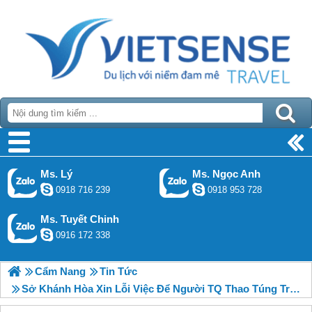
Ms. Lý
Ms. Ngọc Anh
0918 716 239
0918 953 728
Ms. Tuyết Chinh
0916 172 338
Cẩm Nang
Tin Tức
Sở Khánh Hòa Xin Lỗi Việc Để Người TQ Thao Túng Trải Nghiệm