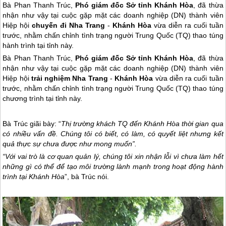
Bà Phan Thanh Trúc,
Phó giám đốc Sở tỉnh Khánh Hòa
, đã thừa
nhận như vậy tại cuộc gặp mặt các doanh nghiệp (DN) thành viên
Hiệp hội
chuyến đi Nha Trang
-
Khánh Hòa
vừa diễn ra cuối tuần
trước, nhằm chấn chỉnh tình trạng người Trung Quốc (TQ) thao túng
hành trình tại tỉnh này.
Bà Phan Thanh Trúc,
Phó giám đốc Sở tỉnh Khánh Hòa
, đã thừa
nhận như vậy tại cuộc gặp mặt các doanh nghiệp (DN) thành viên
Hiệp hội
trải nghiệm
Nha Trang
-
Khánh Hòa
vừa diễn ra cuối tuần
trước, nhằm chấn chỉnh tình trạng người Trung Quốc (TQ) thao túng
chương trình tại tỉnh này.
Bà Trúc giãi bày: “
Thị trường khách TQ đến Khánh Hòa thời gian qua
có nhiều vấn đề. Chúng tôi có biết, có làm, có quyết liệt nhưng kết
quả thực sự chưa được như mong muốn”.
“Với vai trò là cơ quan quản lý, chúng tôi xin nhận lỗi vì chưa làm hết
những gì có thể để tạo môi trường lành mạnh trong hoạt động hành
trình tại Khánh Hòa
”, bà Trúc nói.