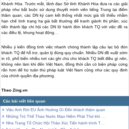
Khánh Hòa. Trước mắt, lãnh đạo Sở tỉnh Khánh Hòa đưa ra các giải
pháp như bắt buộc sử dụng thuyết minh viên tiếng Trung tại điểm
thăm quan; các DN ký cam kết thống nhất mức giá tối thiểu nhằm
hạn chế tình trạng hạ giá bất thường để tranh giành thị phần; xúc
tiến thành lập chi hội các DN lữ hành đón khách TQ với việc đề ra
các điều lệ, khung hoạt động…
Nhiều ý kiến đồng tình việc nhanh chóng thành lập câu lạc bộ đón
khách TQ để hỗ trợ, quản lý đúng quy chuẩn. Nhiều DN đề xuất sớm
in rõ, phổ biến nhiều nơi các ghi chú cho khách TQ biết điều gì nên,
không nên làm khi đến Việt Nam, đồng thời cần có biện pháp cứng
rắn hơn để họ tuân thủ pháp luật Việt Nam cũng như các quy định
của chính quyền địa phương.
Theo Zing.vn
Việc Anh Rời EU Ảnh Hưởng Gì Đến khách thăm quan
Những Trò Thể Thao Nước Mạo Hiểm Phải Thử khi đến Mùa Hè
Nha Trang Tổ Chức Hội Thảo Xúc Tiến hành trình Tại Trung Quốc