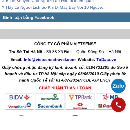
5 Lời Khuyên Cho Người Lần Đầu đi thăm quan
Hãy Là Người Lịch Sự Khi Đi Máy Bay Với 10 Nguyên Tắc
CÔNG TY CỔ PHẦN VIETSENSE
Trụ Sở Tại Hà Nội:
Số 88 Xã Đàn – Quận Đống Đa – Hà Nội
Email:
Info@vietsensetravel.com
, Website:
ToData.vn
,
Giấy chứng nhận đăng ký kinh doanh số: 0104731205 do Sở kế
hoạch và đầu tư TP Hà Nội cấp ngày 03/06/2010 Giấy phép lữ
hành Quốc Tế số: 01-687/2014/TCDL-GP LHQT
CHẤP NHẬN THANH TOÁN