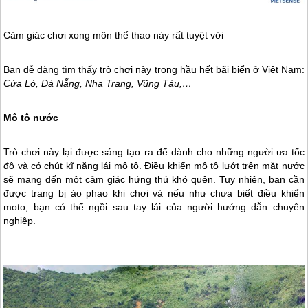
Cảm giác chơi xong môn thể thao này rất tuyệt vời
Bạn dễ dàng tìm thấy trò chơi này trong hầu hết bãi biển ở Việt Nam:
Cửa Lò, Đà Nẵng,
Nha Trang
, Vũng Tàu,…
Mô tô nước
Trò chơi này lại được sáng tạo ra để dành cho những người ưa tốc
độ và có chút kĩ năng lái mô tô. Điều khiển mô tô lướt trên mặt nước
sẽ mang đến một cảm giác hứng thú khó quên. Tuy nhiên, bạn cần
được trang bị áo phao khi chơi và nếu như chưa biết điều khiển
moto, bạn có thể ngồi sau tay lái của người hướng dẫn chuyên
nghiệp.