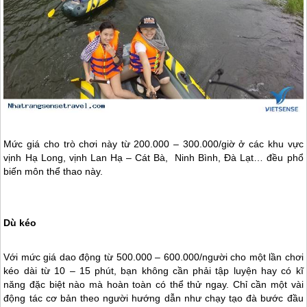
Mức giá cho trò chơi này từ 200.000 – 300.000/giờ ở các khu vực
vịnh Hạ Long, vịnh Lan Hạ – Cát Bà, Ninh Bình, Đà Lạt… đều phổ
biến môn thể thao này.
Dù kéo
Với mức giá dao động từ 500.000 – 600.000/người cho một lần chơi
kéo dài từ 10 – 15 phút, bạn không cần phải tập luyện hay có kĩ
năng đặc biệt nào mà hoàn toàn có thể thử ngay. Chỉ cần một vài
động tác cơ bản theo người hướng dẫn như chạy tạo đà bước đầu