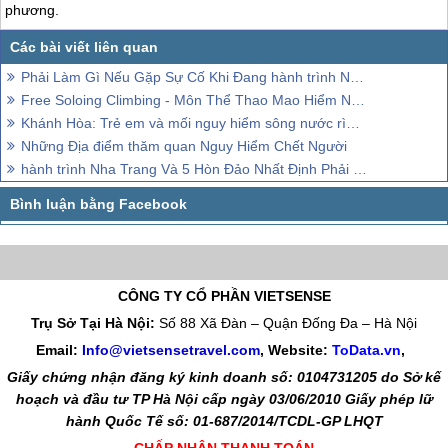
phương.
Phải Làm Gì Nếu Gặp Sự Cố Khi Đang hành trình Nước Ngoài?
Free Soloing Climbing - Môn Thể Thao Mao Hiểm Nhất Thế Giới
Khánh Hòa: Trẻ em và mối nguy hiểm sông nước rình rập
Những Địa điểm thăm quan Nguy Hiểm Chết Người
hành trình Nha Trang Và 5 Hòn Đảo Nhất Định Phải Ghé
CÔNG TY CỔ PHẦN VIETSENSE
Trụ Sở Tại Hà Nội:
Số 88 Xã Đàn – Quận Đống Đa – Hà Nội
Email:
Info@vietsensetravel.com
, Website:
ToData.vn
,
Giấy chứng nhận đăng ký kinh doanh số: 0104731205 do Sở kế
hoạch và đầu tư TP Hà Nội cấp ngày 03/06/2010 Giấy phép lữ
hành Quốc Tế số: 01-687/2014/TCDL-GP LHQT
CHẤP NHẬN THANH TOÁN