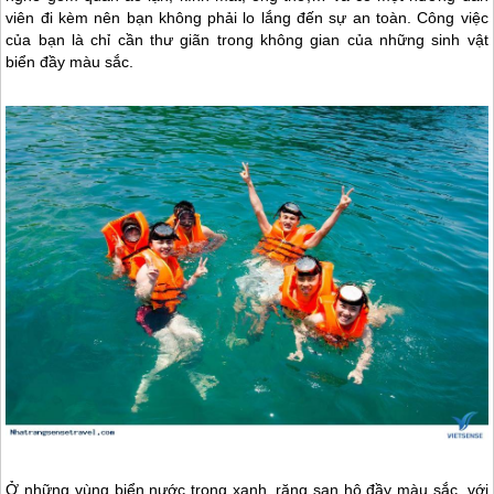
viên đi kèm nên bạn không phải lo lắng đến sự an toàn. Công việc
của bạn là chỉ cần thư giãn trong không gian của những sinh vật
biển đầy màu sắc.
Ở những vùng biển nước trong xanh, rặng san hô đầy màu sắc, với