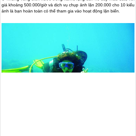
giá khoảng 500.000/giờ và dịch vụ chụp ảnh lặn 200.000 cho 10 kiểu
ảnh là bạn hoàn toàn có thể tham gia vào hoạt động lặn biển.