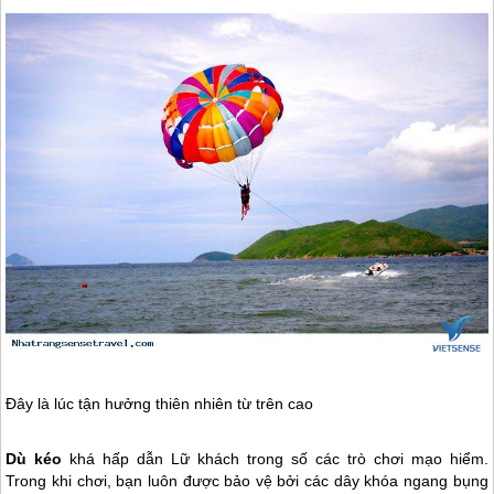
Đây là lúc tận hưởng thiên nhiên từ trên cao
Dù kéo
khá hấp dẫn Lữ khách trong số các trò chơi mạo hiểm.
Trong khi chơi, bạn luôn được bảo vệ bởi các dây khóa ngang bụng