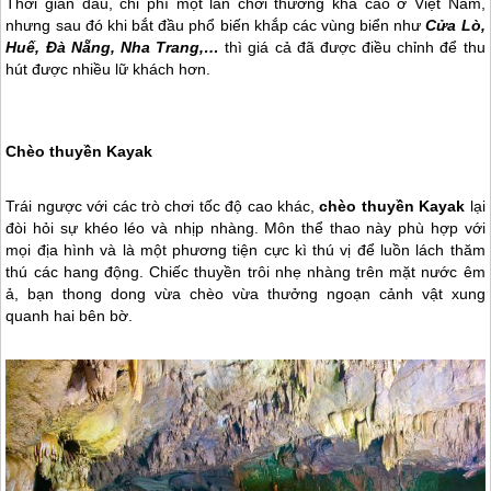
Thời gian đầu, chi phí một lần chơi thường khá cao ở Việt Nam,
nhưng sau đó khi bắt đầu phổ biến khắp các vùng biển như
Cửa Lò,
Huế, Đà Nẵng,
Nha Trang
,…
thì giá cả đã được điều chỉnh để thu
hút được nhiều lữ khách hơn.
Chèo thuyền Kayak
Trái ngược với các trò chơi tốc độ cao khác,
chèo thuyền Kayak
lại
đòi hỏi sự khéo léo và nhịp nhàng. Môn thể thao này phù hợp với
mọi địa hình và là một phương tiện cực kì thú vị để luồn lách thăm
thú các hang động. Chiếc thuyền trôi nhẹ nhàng trên mặt nước êm
ả, bạn thong dong vừa chèo vừa thưởng ngoạn cảnh vật xung
quanh hai bên bờ.