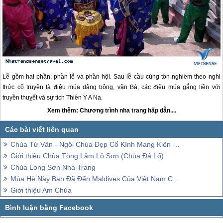
Lễ gồm hai phần: phần lễ và phần hội. Sau lễ cầu cúng tôn nghiêm theo nghi
thức cổ truyền là điệu múa dâng bông, vãn Bà, các điệu múa gắng liền với
truyền thuỵết và sự tích Thiên Y A Na.
Xem thêm: Chương trình
nha trang
hấp dẫn....
Chùa Từ Vân - Ngôi Chùa Đẹp Cổ Kính Mang Kiến Trúc Độc Đáo
Giới thiệu Chùa Tòng Lâm Lô Sơn (Chùa Đá Lố)
Chùa Long Sơn Nha Trang
Mùa Hè Này Bạn Đã Đến Maldives Của Việt Nam Chưa?
Giới thiệu Am Chúa