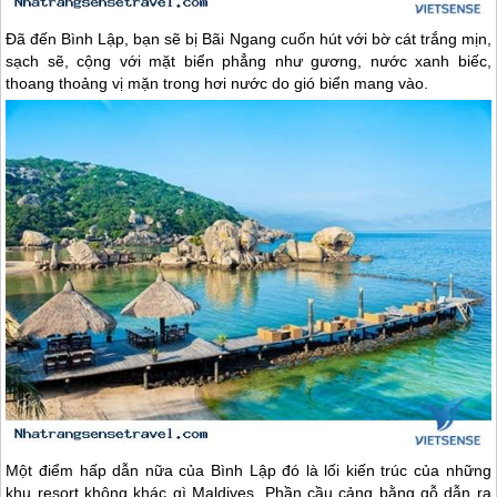
Đã đến Bình Lập, bạn sẽ bị Bãi Ngang cuốn hút với bờ cát trắng mịn,
sạch sẽ, cộng với mặt biển phẳng như gương, nước xanh biếc,
thoang thoảng vị mặn trong hơi nước do gió biển mang vào.
Một điểm hấp dẫn nữa của Bình Lập đó là lối kiến trúc của những
khu resort không khác gì Maldives. Phần cầu cảng bằng gỗ dẫn ra