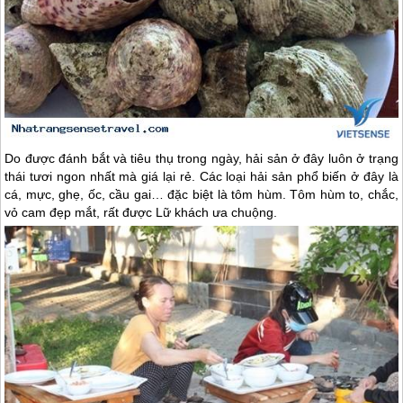
Do được đánh bắt và tiêu thụ trong ngày, hải sản ở đây luôn ở trạng
thái tươi ngon nhất mà giá lại rẻ. Các loại hải sản phổ biến ở đây là
cá, mực, ghẹ, ốc, cầu gai… đặc biệt là tôm hùm. Tôm hùm to, chắc,
vỏ cam đẹp mắt, rất được Lữ khách ưa chuộng.