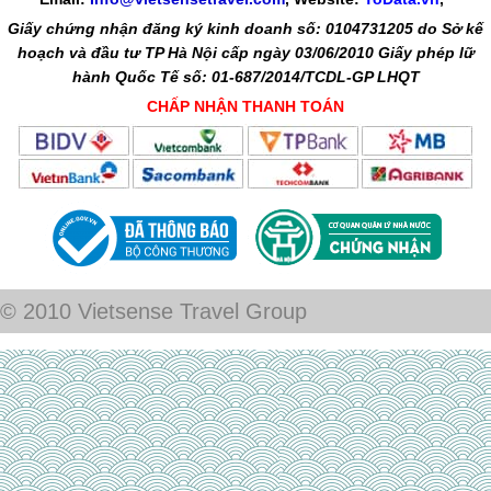
Giấy chứng nhận đăng ký kinh doanh số: 0104731205 do Sở kế
hoạch và đầu tư TP Hà Nội cấp ngày 03/06/2010 Giấy phép lữ
hành Quốc Tế số: 01-687/2014/TCDL-GP LHQT
CHẤP NHẬN THANH TOÁN
© 2010 Vietsense Travel Group