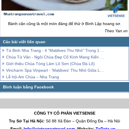
Bánh căn cũng là một món đáng để thử ở Bình Lập hoang sơ.
Theo Yan.vn
Tứ Binh Nha Trang - 4 "Maldives Thu Nhỏ" Trong 1 Của Việt Nam
Chùa Từ Vân - Ngôi Chùa Đẹp Cổ Kính Mang Kiến Trúc Độc Đáo
Giới thiệu Chùa Tòng Lâm Lô Sơn (Chùa Đá Lố)
Vincharm Spa Vinpearl - 'Maldives' Thu Nhỏ Giữa Lòng Vịnh Nha Trang
Lễ hội Am Chúa – Nha Trang
CÔNG TY CỔ PHẦN VIETSENSE
Trụ Sở Tại Hà Nội:
Số 88 Xã Đàn – Quận Đống Đa – Hà Nội
Email:
Info@vietsensetravel.com
, Website:
ToData.vn
,