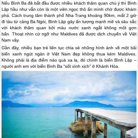
Nếu Bình Ba đã bắt đầu được nhiều khách thăm quan chú ý thì Bình
Lập hầu như vẫn còn là một viên ngọc thô ẩn mình chờ được khám
phá. Cách trung tâm thành phố Nha Trang khoảng 90km, mất 2 giờ
đi tàu từ cảng Ba Ngòi, Bình Lập gây ấn tượng mạnh mẽ và sâu sắc
với khách thăm quan bởi màu nước xanh ngắt không một gợn
bẩn. Thoạt nhìn cứ ngỡ như Maldives đã được dịch chuyển về Việt
Nam vậy.
Gần đây, nhiều bạn trẻ liên tục chia sẻ những hình ảnh về một bãi
biển xanh ngút ngàn ở Việt Nam đẹp không thua kém Maldives.
Không phải là địa điểm nào quá xa lạ, đó chính là biển Bình Lập –
người anh em với biển Bình Ba “sốt xình xịch” ở Khánh Hòa.