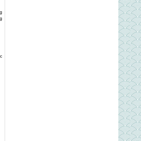
g
g
c