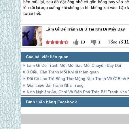
bên mũi lại, sau đó đặt ống nhỏ có gắn bóng bay vào bê
lên rồi lại xẹp xuống khi chúng ta hít không khí vào. Lặp 
tai sẽ hết.
Làm Gì Để Tránh Bị Ù Tai Khi Đi Máy Bay
11
10
1
Làm Gì Để Tránh Mệt Mỏi Sau Mỗi Chuyến Bay Dài
9 Điều Cần Tránh Mỗi Khi đi thăm quan
Đồi Cỏ Lau Trổ Bông Thơ Mộng Như Tranh Vẽ Ở Bình 
Giới thiệu Bãi Tranh Nha Trang
Kinh Nghiệm Ăn, Chơi Và Đập Phá Trên Bãi Tranh Nha 