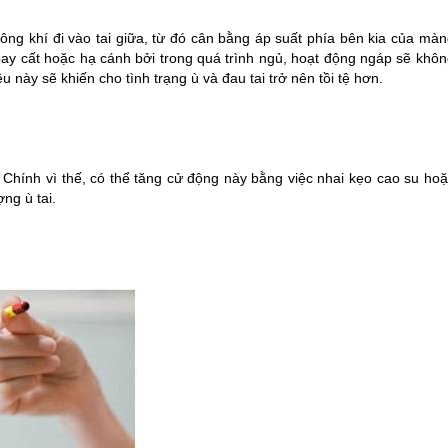
ng khí đi vào tai giữa, từ đó cân bằng áp suất phía bên kia của màn
y cất hoặc hạ cánh bởi trong quá trình ngủ, hoạt động ngáp sẽ khôn
u này sẽ khiến cho tình trạng ù và đau tai trở nên tồi tệ hơn.
 Chính vì thế, có thể tăng cử động này bằng việc nhai kẹo cao su hoặ
ng ù tai.