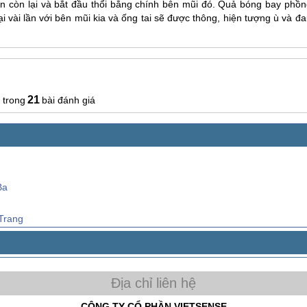
n còn lại và bắt đầu thổi bằng chính bên mũi đó. Quả bóng bay phồn
lại vài lần với bên mũi kia và ống tai sẽ được thông, hiện tượng ù và đ
21
bài đánh giá
Ba
Trang
CÔNG TY CỔ PHẦN VIETSENSE