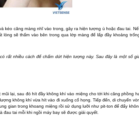
 và kéo căng màng nhĩ vào trong, gây ra hiện tượng ù hoặc đau tai. N
ất lỏng sẽ thấm vào bên trong qua lớp màng để lấp đầy khoảng trống
 có rất nhiều cách để chấm dứt hiện tượng này. Sau đây là một số giả
ũi lại, sau đó hít đầy không khí vào miệng cho tới khi căng phồng ha
ượng không khí vừa hít vào đi xuống cổ họng. Tiếp đến, di chuyển vò
rung gian trong khoang miệng rồi sử dụng lưỡi như pit-ton để đẩy khô
à đau tai mỗi khi ngồi máy bay sẽ được giải quyết.