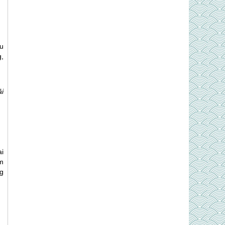
ếu
,
i
i
m
ng