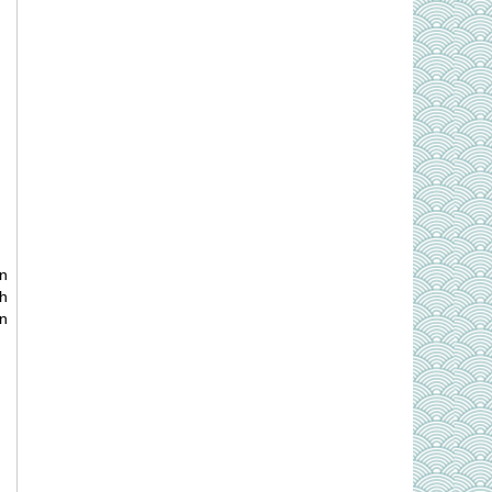
ên
nh
n