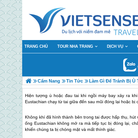
TRANG CHỦ
TOUR NHA TRANG
DỊCH VỤ
Cẩm Nang
Tin Tức
Làm Gì Để Tránh Bị Ù 
Hiện tượng ù hoặc đau tai khi ngồi máy bay xảy ra khi
Eustachian chạy từ tai giữa đến sau mũi đóng lại hoặc bị
Không khí đã hình thành bên trong tai được hấp thụ, hút
ống Eustachian không mở ra mà tiếp tục bị đóng lại, ch
khiến chúng ta bị chóng mặt và mất thính giác.