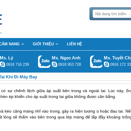
CẨM NANG
GIỚI THIỆU
LIÊN HỆ
Ms. Lý
Ms. Ngọc Anh
Ms. Tuyết Ch
0918 716 239
0918 953 728
0916 172 33
Tai Khi Đi Máy Bay
 có sự chênh lệch giữa áp suất bên trong và ngoài tai. Lúc này, ốn
 chèn ép khiến cho áp suất trong tai giữa không được cân bằng.
 và kéo căng màng nhĩ vào trong, gây ra hiện tượng ù hoặc đau tai. N
ất lỏng sẽ thấm vào bên trong qua lớp màng để lấp đầy khoảng trống