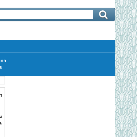
inh
8
g
ếu
,