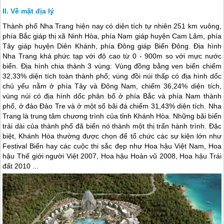
Về mặt địa lý
Thành phố
Nha Trang
hiện nay có diện tích tự nhiên 251 km vuông,
phía Bắc giáp thị xã Ninh Hòa, phía Nam giáp huyện Cam Lâm, phía
Tây giáp huyện Diên Khánh, phía Đông giáp Biển Đông. Địa hình
Nha Trang
khá phức tạp với độ cao từ 0 - 900m so với mực nước
biển. Địa hình chia thành 3 vùng: Vùng đồng bằng ven biển chiếm
32,33% diện tích toàn thành phố; vùng đồi núi thấp có địa hình dốc
chủ yếu nằm ở phía Tây và Đông Nam, chiếm 36,24% diện tích,
vùng núi có địa hình dốc phân bố ở phía Bắc và phía Nam thành
phố, ở đảo Đảo Tre và ở một số bãi đá chiếm 31,43% diện tích.
Nha
Trang
là trung tâm chương trình của tỉnh Khánh Hòa. Những bãi biển
trải dài của thành phố đã biến nó thành một thị trấn hành trình. Đặc
biệt, Khánh Hòa thường được chọn để tổ chức các sự kiện lớn như
Festival Biển hay các cuộc thi sắc đẹp như Hoa hậu Việt Nam, Hoa
hậu Thế giới người Việt 2007, Hoa hậu Hoàn vũ 2008, Hoa hậu Trái
đất 2010 ...