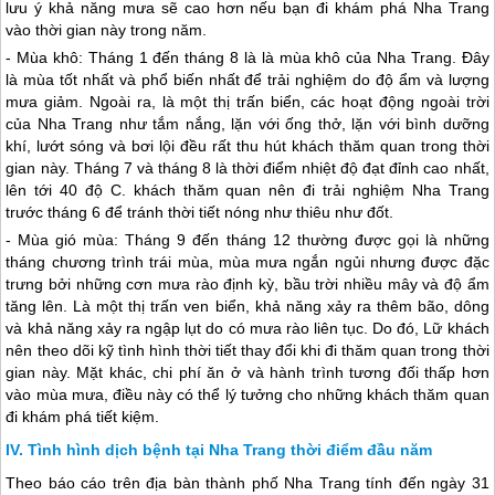
lưu ý khả năng mưa sẽ cao hơn nếu bạn đi khám phá
Nha Trang
vào thời gian này trong năm.
- Mùa khô: Tháng 1 đến tháng 8 là là mùa khô của
Nha Trang
. Đây
là mùa tốt nhất và phổ biến nhất để trải nghiệm do độ ẩm và lượng
mưa giảm. Ngoài ra, là một thị trấn biển, các hoạt động ngoài trời
của
Nha Trang
như tắm nắng, lặn với ống thở, lặn với bình dưỡng
khí, lướt sóng và bơi lội đều rất thu hút khách thăm quan trong thời
gian này. Tháng 7 và tháng 8 là thời điểm nhiệt độ đạt đỉnh cao nhất,
lên tới 40 độ C. khách thăm quan nên đi trải nghiệm
Nha Trang
trước tháng 6 để tránh thời tiết nóng như thiêu như đốt.
- Mùa gió mùa: Tháng 9 đến tháng 12 thường được gọi là những
tháng chương trình trái mùa, mùa mưa ngắn ngủi nhưng được đặc
trưng bởi những cơn mưa rào định kỳ, bầu trời nhiều mây và độ ẩm
tăng lên. Là một thị trấn ven biển, khả năng xảy ra thêm bão, dông
và khả năng xảy ra ngập lụt do có mưa rào liên tục. Do đó, Lữ khách
nên theo dõi kỹ tình hình thời tiết thay đổi khi đi thăm quan trong thời
gian này. Mặt khác, chi phí ăn ở và hành trình tương đối thấp hơn
vào mùa mưa, điều này có thể lý tưởng cho những khách thăm quan
đi khám phá tiết kiệm.
Tình hình dịch bệnh tại Nha Trang thời điểm đầu năm
Theo báo cáo trên địa bàn thành phố
Nha Trang
tính đến ngày 31