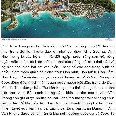
Vịnh
Nha Trang
có diện tích xấp xỉ 507 km vuông gồm 19 đảo lớn
nhỏ, trong đó Hòn Tre là đảo lớn nhất với diện tích 3 250 ha. Vịnh
Nha Trang
là các hệ sinh thái đất ngập nước, rặng san hô, rừng
ngập mặn, thảm cỏ biển, hệ sinh thái cửa sông, hệ sinh thái đảo và
hệ sinh thái biển bãi cát ven biển. Trong số các đảo trong Vịnh có
nhiều điểm tham quan nổi tiếng như: Hòn Mun, Hòn Miễu, Hòn Tằm,
Hòn Tre,… Với vẻ đẹp nguyên vẹn và hoang sơ, Vịnh Vân Phong đã
được đông đảo khách thăm quan nước ngoài biết đến, trong đó Đầm
Môn là điểm dừng chân đầu tiên trong quần thể trải nghiệm sinh thái
biển trên vịnh. Bên cạnh khung cảnh biển núi thơ mộng, vịnh Vân
Phong còn giữ được những bãi cát vàng thơ mộng trải dài hàng chục
km từ đèo Cổ Mã đến đảo Hòn Gốm, tạo thành những bãi tắm thiên
nhiên tuyệt vời: bãi Tây, bãi Lách, bãi Bứa, bãi Xuân Đừng,… Vịnh
Vân Phong được công nhận là khu nghỉ dưỡng quốc gia và được Tổ