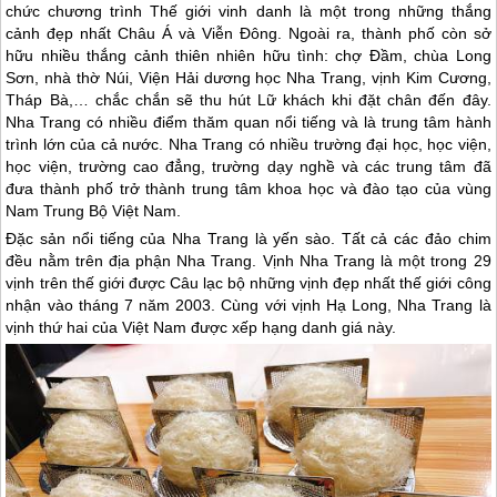
chức chương trình Thế giới vinh danh là một trong những thắng
cảnh đẹp nhất Châu Á và Viễn Đông. Ngoài ra, thành phố còn sở
hữu nhiều thắng cảnh thiên nhiên hữu tình: chợ Đầm, chùa Long
Sơn, nhà thờ Núi, Viện Hải dương học
Nha Trang
, vịnh Kim Cương,
Tháp Bà,… chắc chắn sẽ thu hút Lữ khách khi đặt chân đến đây.
Nha Trang
có nhiều điểm thăm quan nổi tiếng và là trung tâm hành
trình lớn của cả nước.
Nha Trang
có nhiều trường đại học, học viện,
học viện, trường cao đẳng, trường dạy nghề và các trung tâm đã
đưa thành phố trở thành trung tâm khoa học và đào tạo của vùng
Nam Trung Bộ Việt Nam.
Đặc sản nổi tiếng của
Nha Trang
là yến sào. Tất cả các đảo chim
đều nằm trên địa phận
Nha Trang
. Vịnh
Nha Trang
là một trong 29
vịnh trên thế giới được Câu lạc bộ những vịnh đẹp nhất thế giới công
nhận vào tháng 7 năm 2003. Cùng với vịnh Hạ Long,
Nha Trang
là
vịnh thứ hai của Việt Nam được xếp hạng danh giá này.