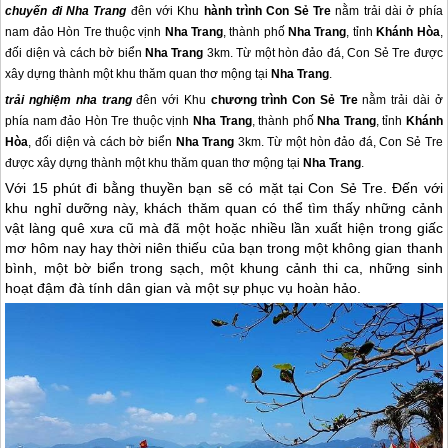
chuyến đi Nha Trang
đên với Khu
hành trình Con Sẻ Tre
nằm trải dài ở phía
nam đảo Hòn Tre thuộc vịnh
Nha Trang
, thành phố
Nha Trang
, tỉnh
Khánh Hòa
,
đối diện và cách bờ biển
Nha Trang
3km. Từ một hòn đảo đá, Con Sẻ Tre được
xây dựng thành một khu thăm quan thơ mộng tại
Nha Trang
.
trải nghiệm
nha trang
đên với Khu
chương trình Con Sẻ Tre
nằm trải dài ở
phía nam đảo Hòn Tre thuộc vịnh
Nha Trang
, thành phố
Nha Trang
, tỉnh
Khánh
Hòa
, đối diện và cách bờ biển
Nha Trang
3km. Từ một hòn đảo đá, Con Sẻ Tre
được xây dựng thành một khu thăm quan thơ mộng tại
Nha Trang
.
Với 15 phút đi bằng thuyền bạn sẽ có mặt tại Con Sẻ Tre. Đến với
khu nghỉ dưỡng này, khách thăm quan có thể tìm thấy những cảnh
vật làng quê xưa cũ mà đã một hoặc nhiều lần xuất hiện trong giấc
mơ hôm nay hay thời niên thiếu của bạn trong một không gian thanh
bình, một bờ biển trong sạch, một khung cảnh thi ca, những sinh
hoạt đậm đà tính dân gian và một sự phục vụ hoàn hảo.