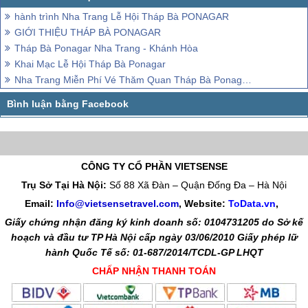
hành trình Nha Trang Lễ Hội Tháp Bà PONAGAR
GIỚI THIỆU THÁP BÀ PONAGAR
Tháp Bà Ponagar Nha Trang - Khánh Hòa
Khai Mạc Lễ Hội Tháp Bà Ponagar
Nha Trang Miễn Phí Vé Thăm Quan Tháp Bà Ponagar Cho Người Dân Và khách thăm quan
CÔNG TY CỔ PHẦN VIETSENSE
Trụ Sở Tại Hà Nội:
Số 88 Xã Đàn – Quận Đống Đa – Hà Nội
Email:
Info@vietsensetravel.com
, Website:
ToData.vn
,
Giấy chứng nhận đăng ký kinh doanh số: 0104731205 do Sở kế
hoạch và đầu tư TP Hà Nội cấp ngày 03/06/2010 Giấy phép lữ
hành Quốc Tế số: 01-687/2014/TCDL-GP LHQT
CHẤP NHẬN THANH TOÁN