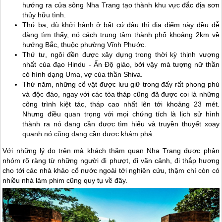
hướng ra cửa sông
Nha Trang
tạo thành khu vực đắc địa sơn
thủy hữu tình.
Thứ ba, dù khởi hành ở bất cứ đâu thì địa điểm này đều dễ
dàng tìm thấy, nó cách trung tâm thành phố khoảng 2km về
hướng Bắc, thuộc phường Vĩnh Phước.
Thứ tư, ngôi đền được xây dựng trong thời kỳ thịnh vượng
nhất của đạo Hindu - Ấn Độ giáo, bởi vậy mà tượng nữ thần
có hình dạng Uma, vợ của thần Shiva.
Thứ năm, những cổ vật được lưu giữ trong đấy rất phong phú
và độc đáo, ngay với các tòa tháp cũng đã được coi là những
công trình kiệt tác, tháp cao nhất lên tới khoảng 23 mét.
Nhưng điều quan trọng với mọi chứng tích là lịch sử hình
thành ra nó đang cần được tìm hiểu và truyền thuyết xoay
quanh nó cũng đang cần được khám phá.
Với những lý do trên mà khách thăm quan
Nha Trang
được phân
nhóm rõ ràng từ những người đi phượt, đi vãn cảnh, đi thắp hương
cho tới các nhà khảo cổ nước ngoài tới nghiên cứu, thậm chí còn có
nhiều nhà làm phim cũng quy tụ về đây.