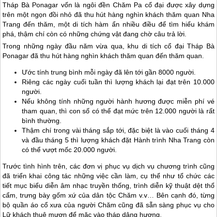
Tháp Bà Ponagar vốn là ngôi đền Chăm Pa cổ đại được xây dựng
trên một ngọn đồi nhỏ đã thu hút hàng nghìn khách thăm quan Nha
Trang đến thăm, một di tích hàm ẩn nhiều điều để tìm hiểu khám
phá, thậm chí còn có những chứng vật đang chờ câu trả lời.
Trong những ngày đầu năm vừa qua, khu di tích cổ đại Tháp Bà
Ponagar đã thu hút hàng nghìn khách thăm quan đến thăm quan.
Ước tính trung bình mỗi ngày đã lên tới gần 8000 người.
Riêng các ngày cuối tuần thì lượng khách lại đạt trên 10.000
người.
Nếu không tính những người hành hương được miễn phí vé
tham quan, thì con số có thể đạt mức trên 12.000 người là rất
bình thường.
Thậm chí trong vài tháng sắp tới, đặc biệt là vào cuối tháng 4
và đầu tháng 5 thì lượng khách đặt Hành trình
Nha Trang
còn
có thể vượt mốc 20.000 người.
Trước tình hình trên, các đơn vị phục vụ dịch vụ chương trình cũng
đã triển khai công tác những việc cần làm, cụ thể như tổ chức các
tiết mục biểu diễn âm nhạc truyền thống, trình diễn kỹ thuật dệt thổ
cẩm, trưng bày gốm xứ của dân tộc Chăm v.v… Bên cạnh đó, từng
bộ quần áo cổ xưa của người Chăm cũng đã sẵn sàng phục vụ cho
Lữ khách thuê mượn để mặc vào tháp dâng hương.