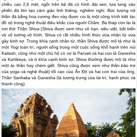
chiều cao 2,6 mét, ngồi trên bệ đá có hình đài sen, tựa lưng vào
phiến đá lớn tạo cảm giác linh thiêng, nghiêm nghị. Bức tượng nữ
thần đá bằng hoa cương đen này được coi là một công trình kiệt tác
đồ sộ trong nghệ thuật điêu khắc của người Chăm. Ba tháp còn lại là
nơi thờ Thần Shiva (Shiva được xem như vô hạn, siêu việt, bất biến
và vô tướng vô hình. Shiva có rất nhiều hình thức vừa nhân từ vừa
gây kinh sợ. Trong khía cạnh nhân từ, thần Shiva được mô tả như là
một Yogi toàn trí, người sống trong một cuộc sống khổ hạnh trên núi
Kailash, cũng như một chủ hộ có vợ là Parvati và hai con là Ganesha
và Kartikeya, và ở khía cạnh kinh sợ, Shiva thường được mô tả như
một ác thần hay chém giết. Shiva cũng được xem như thần bảo trợ
của yoga và nghệ thuật) tối cao của Ấn Độ và hai con trai của ông,
Thần Sanhaka và Ganesha (là tượng trưng của tài trí, hạnh phúc và
thành công).