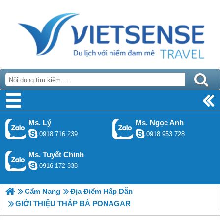
Ms. Lý
Ms. Ngọc Anh
0918 716 239
0918 953 728
Ms. Tuyết Chinh
0916 172 338
Cẩm Nang
Địa Điểm Hấp Dẫn
GIỚI THIỆU THÁP BÀ PONAGAR