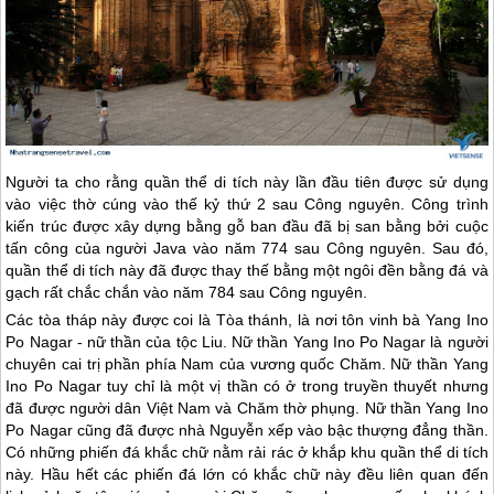
Người ta cho rằng quần thể di tích này lần đầu tiên được sử dụng
vào việc thờ cúng vào thế kỷ thứ 2 sau Công nguyên. Công trình
kiến ​​trúc được xây dựng bằng gỗ ban đầu đã bị san bằng bởi cuộc
tấn công của người Java vào năm 774 sau Công nguyên. Sau đó,
quần thể di tích này đã được thay thế bằng một ngôi đền bằng đá và
gạch rất chắc chắn vào năm 784 sau Công nguyên.
Các tòa tháp này được coi là Tòa thánh, là nơi tôn vinh bà Yang Ino
Po Nagar - nữ thần của tộc Liu. Nữ thần Yang Ino Po Nagar là người
chuyên cai trị phần phía Nam của vương quốc Chăm. Nữ thần Yang
Ino Po Nagar tuy chỉ là một vị thần có ở trong truyền thuyết nhưng
đã được người dân Việt Nam và Chăm thờ phụng. Nữ thần Yang Ino
Po Nagar cũng đã được nhà Nguyễn xếp vào bậc thượng đẳng thần.
Có những phiến đá khắc chữ nằm rải rác ở khắp khu quần thể di tích
này. Hầu hết các phiến đá lớn có khắc chữ này đều liên quan đến