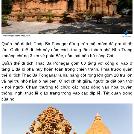
Quần thể di tích Tháp Bà Ponagar đứng trên một mỏm đá granit rất
lớn. Quần thể di tích này nằm cách trung tâm thành phố Nha Trang
khoảng chừng 3 km về phía Bắc, nằm sát bên bờ sông Cái.
Quần thể di tích Thác Bà Ponagar gồm 03 tầng với cổng đi vào ở
tầng 1 đã bị phá hủy hoàn toàn trong chiến tranh. Phía trước quần
thể di tích Thác Bà Ponganar là hai hàng cột rộng lớn gồm 10 trụ lớn
và hai trụ nhỏ nằm ở hai bên. Ở nơi chính giữa, người ta đặt bàn thờ
- nơi người Chăm thường tổ chức các hoạt động văn hóa truyền
thống, nghi thức lễ giáo trang trọng vào các dịp lễ, Tết quan trọng
của họ.