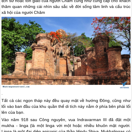
lịch sử hoặc tôn giáo của người Chăm cũng như cung cấp cho khách
thăm quan những cái nhìn sâu sắc về đời sống tâm linh và cấu trúc
xã hội của người Chăm
.
Tất cả các ngọn tháp này đều quay mặt về hướng Đông, cũng như
lối vào ban đầu của khu quần thể di tích này nằm ở phía bên phải lối
lên của bạn.
Vào năm 918 sau Công nguyên, vua Indravarman III đã đặt một
mukha - linga (là một linga với một hoặc nhiều khuôn mặt người.
Linga là một đại diện aniconic của thần Hindu Shiva. Mukhalingas có