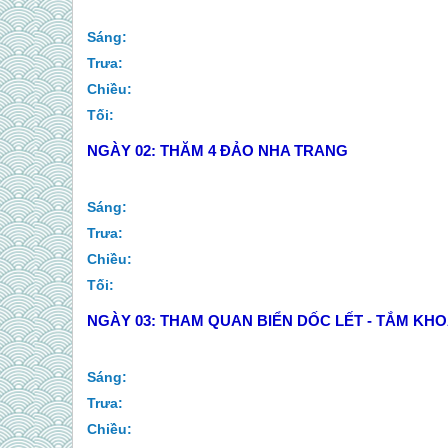
Sáng:
Trưa:
Chiều:
Tối:
NGÀY 02:
THĂM 4 ĐẢO NHA TRANG
Sáng:
Trưa:
Chiều:
Tối:
NGÀY 03:
THAM QUAN BIỂN DỐC LẾT - TẮM KH
Sáng:
Trưa:
Chiều: