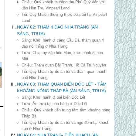
Chiều:
Quý khách ra cảng tàu Phú Quý đến với
đảo Hòn Tre, Vinpearl Land
Tối:
Quý khách thưởng thức bữa tối tại Vinpearl
Land
NGÀY 02: THĂM 4 ĐẢO NHA TRANG (ĂN
SÁNG, TRƯA)
Sáng:
Khởi hành đi cảng Cầu Đá, thăm quan 4
u
đảo nổi tiếng ở Nha Trang
c
Trưa:
Chia tay đảo hòn Mun, khởi hành đi hòn
Một.
Chiều:
Tham quan Bãi Tranh, Hồ Cá Trí Nguyên
Tối:
Quý khách tự do ăn tối và thăm quan thành
phố Nha Trang
NGÀY 03: THAM QUAN BIỂN DỐC LẾT - TẮM
KHOÁNG NÓNG THÁP BÀ (ĂN SÁNG, TRƯA)
Sáng:
Khởi hành đi bãi biển Dốc Lết
Trưa:
Ăn trưa tại nhà hàng ở Dốc Lết
Chiều:
Quý khách đến trung tâm tắm khoáng nóng
Tháp Bà
Tối:
Quý khách tự do ăn tối và ngủ đêm tại khách
sạn ở Nha Trang.
)
NGÀY 04: NHA TRANG- TIỄN KHÁCH (ĂN