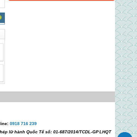
9
line:
0918 716 239
 phép lữ hành Quốc Tế số: 01-687/2014/TCDL-GP LHQT