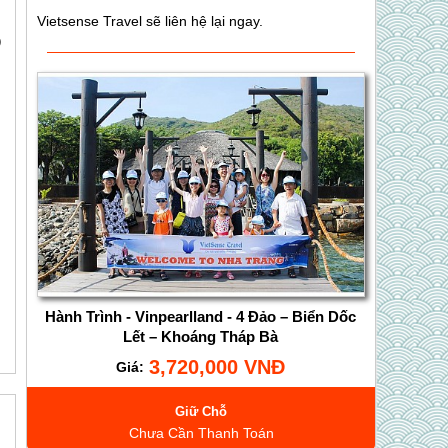
)
Hành Trình - Vinpearlland - 4 Đảo – Biển Dốc
Lết – Khoáng Tháp Bà
3,720,000 VNĐ
Giá:
Giữ Chỗ
Chưa Cần Thanh Toán