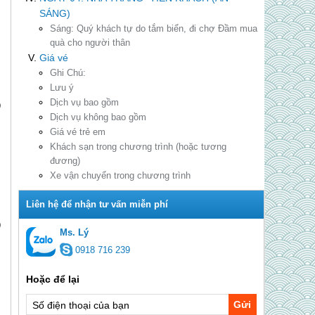
SÁNG)
Sáng:
Quý khách tự do tắm biển, đi chợ Đầm mua
quà cho người thân
Giá vé
Ghi Chú:
Lưu ý
Dịch vụ bao gồm
)
Dịch vụ không bao gồm
Giá vé trẻ em
Khách sạn trong chương trình (hoặc tương
đương)
Xe vận chuyển trong chương trình
)
Ms. Lý
0918 716 239
Gửi