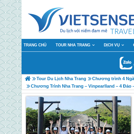
TRANG CHỦ
TOUR NHA TRANG
DỊCH VỤ
Tour Du Lịch Nha Trang
Chương trình 4 Ng
Chương Trình Nha Trang – Vinpearlland – 4 Đảo 