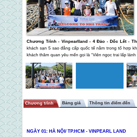
Chương Trình - Vinpearlland - 4 Đảo - Dốc Lết - T
khách sạn 5 sao đẳng cấp quốc tế nằm trong tổ hợp khá
khách thăm quan yêu mến gọi là “Viên ngọc trai lấp lán
Bảng giá
Thông tin điểm đến
Chương trình
NGÀY 01:
HÀ NỘI/ TP.HCM - VINPEARL LAND