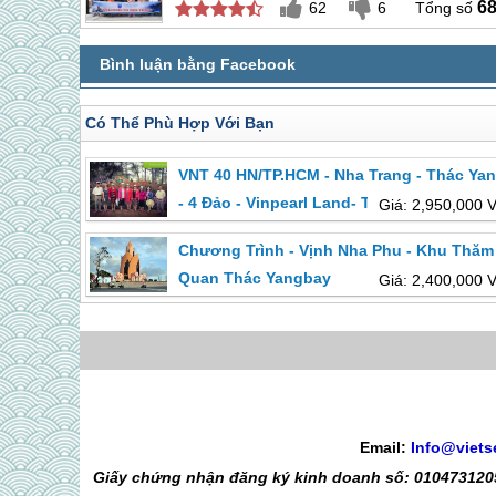
6
62
6
Có Thể Phù Hợp Với Bạn
VNT 40 HN/TP.HCM - Nha Trang - Thác Ya
- 4 Đảo - Vinpearl Land- Tắm Bùn 4 Ngày 
Giá: 2,950,000 
Đêm
Chương Trình - Vịnh Nha Phu - Khu Thăm
Quan Thác Yangbay
Giá: 2,400,000 
Email:
Info@viets
Giấy chứng nhận đăng ký kinh doanh số: 0104731205