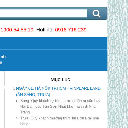
:
1900.54.55.19
Hotline:
0918 716 239
inh
8
NGÀY 01: HÀ NỘI/ TP.HCM - VINPEARL LAND
(ĂN SÁNG, TRƯA)
p
Sáng:
Quý khách tự túc phương tiện ra sân bay
Nội Bài hoặc Tân Sơn Nhất khởi hành đi Nha
Trang
Trưa:
Quý khách thưởng thức bữa trưa tại nhà
hàng.