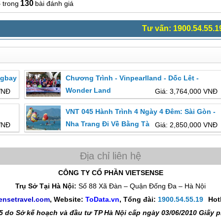
8
130
bài đánh giá
Tư vấn: 1900.54.55.1
ngbay
Chương Trình - Vinpearlland - Dốc Lêt -
3
Wonder Land
VNĐ
Giá: 3,764,000 VNĐ
VNT 045 Hành Trình 4 Ngày 4 Đêm: Sài Gòn -
Nha Trang Đi Về Bằng Tàu Hỏa
VNĐ
Giá: 2,850,000 VNĐ
CÔNG TY CỔ PHẦN VIETSENSE
Trụ Sở Tại Hà Nội:
Số 88 Xã Đàn – Quận Đống Đa – Hà Nội
ensetravel.com
, Website:
ToData.vn
,
Tổng đài:
1900.54.55.19
Hot
 do Sở kế hoạch và đầu tư TP Hà Nội cấp ngày 03/06/2010 Giấy