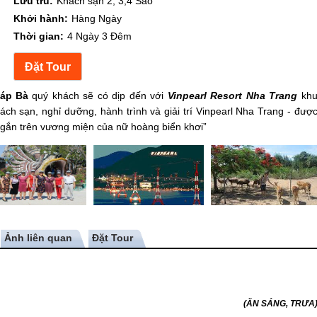
Lưu trú:
Khách sạn 2, 3,4 Sao
Khởi hành:
Hàng Ngày
Thời gian:
4 Ngày 3 Đêm
háp Bà
quý khách sẽ có dịp đến với
Vinpearl Resort Nha Trang
kh
ch sạn, nghỉ dưỡng, hành trình và giải trí Vinpearl Nha Trang - đượ
h gắn trên vương miện của nữ hoàng biển khơi”
Ảnh liên quan
(ĂN SÁNG, TRƯA