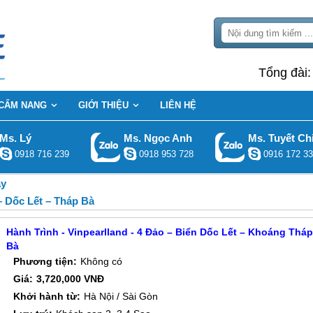
Tổng đài
CẨM NANG
GIỚI THIỆU
LIÊN HỆ
Ms. Lý
Ms. Ngọc Anh
Ms. Tuyết Ch
0918 716 239
0918 953 728
0916 172 33
ày
– Dốc Lết – Tháp Bà
Hành Trình - Vinpearlland - 4 Đảo – Biển Dốc Lết – Khoáng Thá
Bà
Phương tiện:
Không có
Giá:
3,720,000 VNĐ
Khởi hành từ:
Hà Nội / Sài Gòn