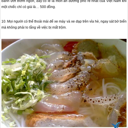
bánh ướt thơm ngon, đây có lẽ là món ăn đường phố rẻ nhất của Việt Nam khi
một chiếc chỉ có giá là… 500 đồng.
10. Mọi người có thể thoải mái để xe máy và xe đạp trên vỉa hè, ngay sát bờ biển
mà không phải lo lắng về việc bị mất trộm.