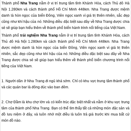
Thành phố
Nha Trang
nằm ở vị trí trung tâm tỉnh Khánh Hòa, cách Thủ đô Hà
Nội 1.280km và cách thành phố Hồ Chí Minh 448km. Nha Trang được mệnh
danh là hòn ngọc của biển Đông, Viên ngọc xanh vì giá trị thiên nhiên, sắc đẹp
cũng như khí hậu của nó. Những điều đặc biệt sau đây về Nha Trang được chia
sẻ sẽ giúp bạn hiểu thêm về thành phố biển hành trình nổi tiếng của Việt Nam.
Thành phố
trải nghiệm
Nha Trang
nằm ở vị trí trung tâm tỉnh Khánh Hòa, cách
Thủ đô Hà Nội 1.280km và cách thành phố Hồ Chí Minh 448km.
Nha Trang
được mệnh danh là hòn ngọc của biển Đông, Viên ngọc xanh vì giá trị thiên
nhiên, sắc đẹp cũng như khí hậu của nó. Những điều đặc biệt sau đây về
Nha
Trang
được chia sẻ sẽ giúp bạn hiểu thêm về thành phố biển chương trình nổi
tiếng của Việt Nam.
1. Người dân ở
Nha Trang
đi ngủ khá sớm. Chỉ có khu vực trung tâm thành phố
và các quán bar là đông đúc vào ban đêm.
2. Chợ Đầm là khu chợ lớn và có kiến trúc đặc biệt nhất và nằm ở khu vực trung
tâm của thành phố
Nha Trang
. Bạn có thể tìm thấy tất cả những món đặc sản và
đồ lưu niệm ở đây, và luôn nhớ một điều là luôn trả giá trước khi mua bất cứ
món đồ nào.