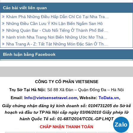
Khám Phá Những Điều Hấp Dẫn Chỉ Có Tại Nha Trang
Những Điều Cần Lưu Ý Khi Lặn Biển Ngắm San Hô
Những Quán Bar - Club Nổi Tiếng Ở Thành Phố Biển Nha Trang
hành trình Nha Trang Nơi Biến Những Ước Mơ Thành Hiện Thực
Nha Trang A - Z: Tất Tật Những Món Đặc Sản Ở Thành Phố Biển Nha Trang (P2)
CÔNG TY CỔ PHẦN VIETSENSE
Trụ Sở Tại Hà Nội:
Số 88 Xã Đàn – Quận Đống Đa – Hà Nội
Email:
Info@vietsensetravel.com
, Website:
ToData.vn
,
Giấy chứng nhận đăng ký kinh doanh số: 0104731205 do Sở kế
hoạch và đầu tư TP Hà Nội cấp ngày 03/06/2010 Giấy phép lữ
hành Quốc Tế số: 01-687/2014/TCDL-GP LHQT
CHẤP NHẬN THANH TOÁN