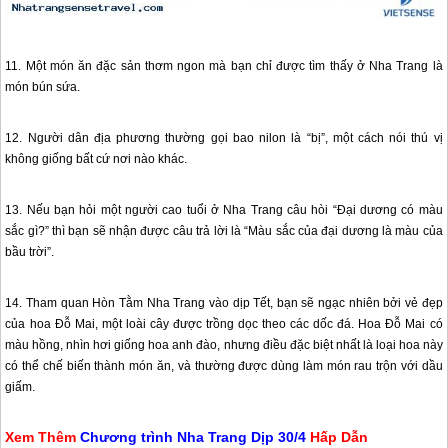
11. Một món ăn đặc sản thơm ngon mà bạn chỉ được tìm thấy ở
Nha Trang
là
món bún sứa.
12. Người dân địa phương thường gọi bao nilon là “bị”, một cách nói thú vị
không giống bất cứ nơi nào khác.
13. Nếu bạn hỏi một người cao tuổi ở
Nha Trang
câu hòi “Đại dương có màu
sắc gì?” thì bạn sẽ nhận được câu trả lời là “Màu sắc của đại dương là màu của
bầu trời”.
14. Tham quan Hòn Tằm
Nha Trang
vào dịp Tết, bạn sẽ ngạc nhiên bởi vẻ đẹp
của hoa Đỗ Mai, một loài cây được trồng dọc theo các dốc đá. Hoa Đỗ Mai có
màu hồng, nhìn hơi giống hoa anh đào, nhưng điều đặc biệt nhất là loại hoa này
có thể chế biến thành món ăn, và thường được dùng làm món rau trộn với dầu
giấm.
Xem Thêm
Chương trình
Nha Trang
Dịp 30/4
Hấp Dẫn