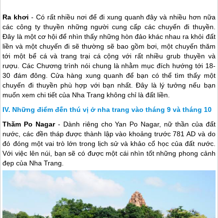
Ra khơi
- Có rất nhiều nơi để đi xung quanh đây và nhiều hơn nữa
các công ty thuyền những người cung cấp các chuyến đi thuyền.
Đây là một cơ hội để nhìn thấy những hòn đảo khác nhau ra khỏi đất
liền và một chuyến đi sẽ thường sẽ bao gồm bơi, một chuyến thăm
tới một bể cá và trang trại cá cộng với rất nhiều grub thuyền và
rượu. Các Chương trình nói chung là nhằm mục đích hướng tới 18-
30 đám đông. Cửa hàng xung quanh để bạn có thể tìm thấy một
chuyến đi thuyền phù hợp với bạn nhất. Đây là lý tưởng nếu bạn
muốn xem chi tiết của
Nha Trang
không chỉ là đất liền.
Những điểm đến thú vị ở nha trang vào tháng 9 và tháng 10
Thăm Po Nagar
- Dành riêng cho Yan Po Nagar, nữ thần của đất
nước, các đền tháp được thành lập vào khoảng trước 781 AD và do
đó đóng một vai trò lớn trong lịch sử và khảo cổ học của đất nước.
Với việc lên núi, bạn sẽ có được một cái nhìn tốt những phong cảnh
đẹp của
Nha Trang
.