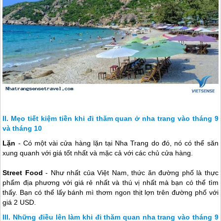
Mẹo tiết kiệm tiền khi đi thăm quan ở nha trang vào tháng 9
và tháng 10
Lặn
- Có một vài cửa hàng lặn tại
Nha Trang
do đó, nó có thể săn
xung quanh với giá tốt nhất và mặc cả với các chủ cửa hàng.
Street Food
- Như nhất của Việt Nam, thức ăn đường phố là thực
phẩm địa phương với giá rẻ nhất và thú vị nhất mà bạn có thể tìm
thấy. Bạn có thể lấy bánh mì thơm ngon thịt lợn trên đường phố với
giá 2 USD.
Những điều lên làm khi đi thăm quan nha trang vào tháng 9