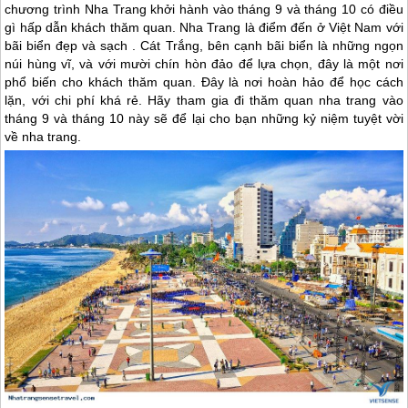
chương trình Nha Trang khởi hành vào tháng 9 và tháng 10 có điều
gì hấp dẫn khách thăm quan. Nha Trang là điểm đến ở Việt Nam với
bãi biển đẹp và sạch . Cát Trắng, bên cạnh bãi biển là những ngọn
núi hùng vĩ, và với mười chín hòn đảo để lựa chọn, đây là một nơi
phổ biến cho khách thăm quan. Đây là nơi hoàn hảo để học cách
lặn, với chi phí khá rẻ. Hãy tham gia đi thăm quan nha trang vào
tháng 9 và tháng 10 này sẽ để lại cho bạn những kỷ niệm tuyệt vời
về nha trang.