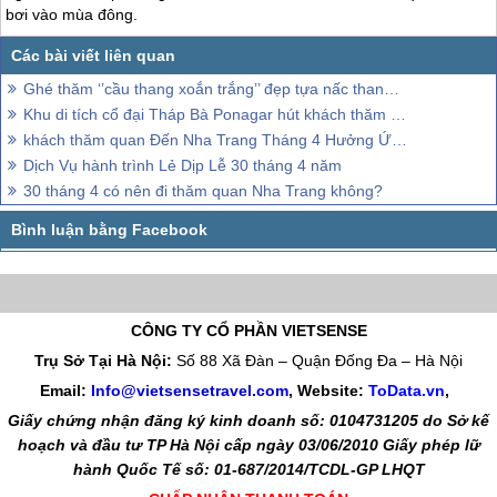
bơi vào mùa đông.
Ghé thăm ‘’cầu thang xoắn trắng’’ đẹp tựa nấc thang lên thiên đường
Khu di tích cổ đại Tháp Bà Ponagar hút khách thăm quan Nha Trang trong những tháng đầu năm
khách thăm quan Đến Nha Trang Tháng 4 Hưởng Ứng Ngày Sách Việt Nam
Dịch Vụ hành trình Lẻ Dịp Lễ 30 tháng 4 năm
30 tháng 4 có nên đi thăm quan Nha Trang không?
CÔNG TY CỔ PHẦN VIETSENSE
Trụ Sở Tại Hà Nội:
Số 88 Xã Đàn – Quận Đống Đa – Hà Nội
Email:
Info@vietsensetravel.com
, Website:
ToData.vn
,
Giấy chứng nhận đăng ký kinh doanh số: 0104731205 do Sở kế
hoạch và đầu tư TP Hà Nội cấp ngày 03/06/2010 Giấy phép lữ
hành Quốc Tế số: 01-687/2014/TCDL-GP LHQT