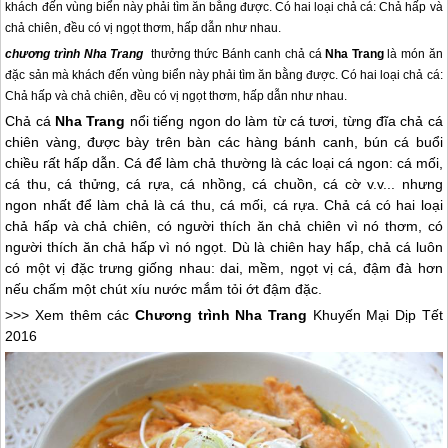
khách đến vùng biển này phải tìm ăn bằng được. Có hai loại chả cá: Chả hấp và
chả chiên, đều có vị ngọt thơm, hấp dẫn như nhau.
chương trình
Nha Trang
thưởng thức Bánh canh chả cá
Nha Trang
là món ăn
đặc sản mà khách đến vùng biển này phải tìm ăn bằng được. Có hai loại chả cá:
Chả hấp và chả chiên, đều có vị ngọt thơm, hấp dẫn như nhau.
Chả cá
Nha Trang
nổi tiếng ngon do làm từ cá tươi, từng đĩa chả cá
chiên vàng, được bày trên bàn các hàng bánh canh, bún cá buổi
chiều rất hấp dẫn. Cá để làm chả thường là các loại cá ngon: cá mối,
cá thu, cá thửng, cá rựa, cá nhồng, cá chuồn, cá cờ v.v... nhưng
ngon nhất để làm chả là cá thu, cá mối, cá rựa. Chả cá có hai loại
chả hấp và chả chiên, có người thích ăn chả chiên vì nó thơm, có
người thích ăn chả hấp vì nó ngọt. Dù là chiên hay hấp, chả cá luôn
có một vị đặc trưng giống nhau: dai, mềm, ngọt vị cá, đậm đà hơn
nếu chấm một chút xíu nước mắm tỏi ớt đậm đặc.
>>> Xem thêm các
Chương trình
Nha Trang
Khuyến Mại Dịp Tết
2016