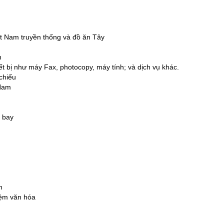
ệt Nam truyền thống và đồ ăn Tây
ch
ết bị như máy Fax, photocopy, máy tính; và dịch vụ khác.
 chiếu
 Nam
y bay
n
iệm văn hóa