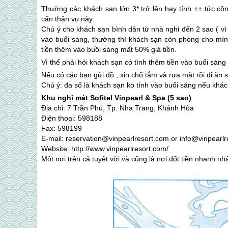
Thường các khách sạn lớn 3* trở lên hay tính ++ tức cộ
cẩn thận vụ này.
Chú ý cho khách sạn bình dân từ nhà nghỉ đến 2 sao ( v
vào buổi sáng, thường thì khách sạn còn phòng cho mìn
tiền thêm vào buồi sáng mất 50% giá tiền.
Vì thế phải hỏi khách sạn có tình thêm tiền vào buổi sán
Nếu có các bạn gửi đồ , xin chổ tắm và rưa mặt rồi đi ăn
Chú ý: đa số là khách sạn ko tính vào buổi sáng nếu khá
Khu nghỉ mát Sofitel Vinpearl & Spa (5 sao)
Địa chỉ: 7 Trần Phú, Tp.
Nha Trang
, Khánh Hòa
Điện thoại: 598188
Fax: 598199
E-mail: reservation@vinpearlresort.com or info@vinpearl
Website: http://www.vinpearlresort.com/
Một nơi trên cả tuyệt vời và cũng là nơi đốt tiền nhanh nh