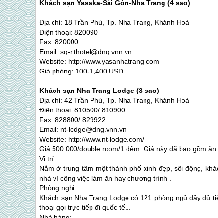
Khách sạn Yasaka-Sài Gòn-
Nha Trang
(4 sao)
Địa chỉ: 18 Trần Phú, Tp.
Nha Trang
, Khánh Hoà
Điện thoại: 820090
Fax: 820000
Email: sg-nthotel@dng.vnn.vn
Website: http://www.yasanhatrang.com
Giá phòng: 100-1,400 USD
Khách sạn
Nha Trang
Lodge (3 sao)
Địa chỉ: 42 Trần Phú, Tp.
Nha Trang
, Khánh Hoà
Điện thoại: 810500/ 810900
Fax: 828800/ 829922
Email: nt-lodge@dng.vnn.vn
Website: http://www.nt-lodge.com/
Giá 500.000/double room/1 đêm. Giá này đã bao gồm ăn 
Vị trí:
Nằm ở trung tâm một thành phố xinh đẹp, sôi động, kh
nhà vì công việc làm ăn hay chương trình .
Phòng nghỉ:
Khách sạn
Nha Trang
Lodge có 121 phòng ngủ đầy đủ tiện
thoại gọi trực tiếp đi quốc tế...
Nhà hàng: