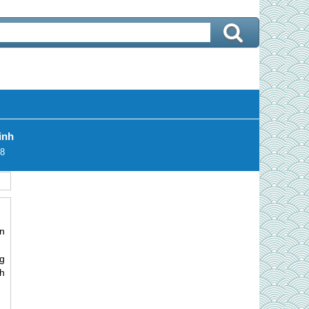
inh
8
n
g
h