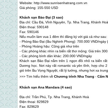
Website: http://www.sunrisenhatrang.com.vn
Giá phòng: 155-550 USD
Khách sạn Bảo Đại (3 sao)
Địa chỉ: Cầu Đá, Vĩnh Nguyên, Tp.
Nha Trang
, Khánh Ho
Điện thoại: 590148
Fax: 590146
Nếu muốn làm vua 1 đêm thì đăng ký với giá cả như sau
- Phòng Bảo Đại (lầu Nghinh Phong): 700.000 VND/ngày 
- Phòng Hoàng hậu: Cũng giá như trên
- Các phòng khác nhìn ra biển rất thơ mộng: Giá trên 3
- Các phòng bình dân khác: 200.000 VND/ngày
Khách sạn Bảo Đại nằm trên 1 ngọn đồi nhô ra biển rấ
Dương học. Nơi này rất romantic và yên tĩnh, hợp cho 2 
gió trên lầu Vọng Nguyệt, rất lý tưởng, nhưng hơi xa tru
>>> Tìm hiểu thêm về
Chương trình
Nha Trang
-
Cẩm N
Khách sạn Ana Mandara (4 sao)
Địa chỉ: Trần Phú, Tp.
Nha Trang
, Khánh Hoà
Điện thoại: 829829
Fax: 829629