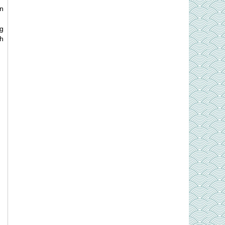
n
g
h