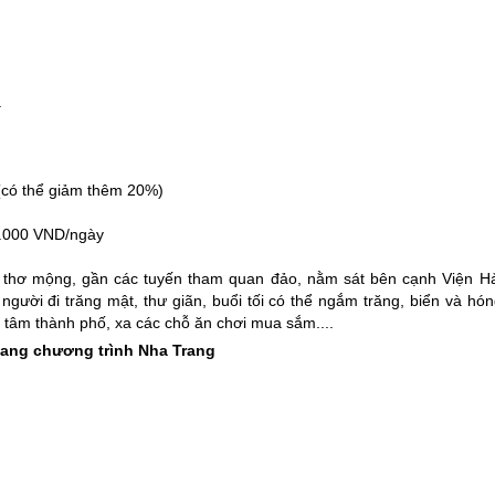
à
:
(có thể giảm thêm 20%)
00.000 VND/ngày
t thơ mộng, gần các tuyến tham quan đảo, nằm sát bên cạnh Viện Hả
người đi trăng mật, thư giãn, buổi tối có thể ngắm trăng, biển và hó
ng tâm thành phố, xa các chỗ ăn chơi mua sắm....
ang chương trình
Nha Trang