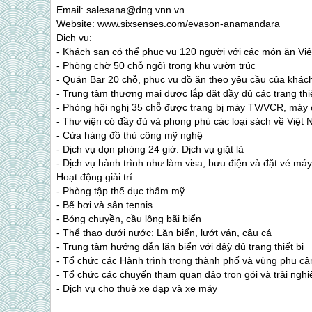
Email: salesana@dng.vnn.vn
Website: www.sixsenses.com/evason-anamandara
Dịch vụ:
- Khách sạn có thể phục vụ 120 người với các món ăn Vi
- Phòng chờ 50 chỗ ngôì trong khu vườn trúc
- Quán Bar 20 chỗ, phục vụ đồ ăn theo yêu cầu của khá
- Trung tâm thương mại được lắp đặt đầy đủ các trang thi
- Phòng hội nghị 35 chỗ được trang bị máy TV/VCR, máy
- Thư viện có đầy đủ và phong phú các loại sách về Việt
- Cửa hàng đồ thủ công mỹ nghệ
- Dịch vụ dọn phòng 24 giờ. Dịch vụ giặt là
- Dịch vụ hành trình như làm visa, bưu điện và đặt vé má
Hoạt động giải trí:
- Phòng tập thể dục thẩm mỹ
- Bể bơi và sân tennis
- Bóng chuyền, cầu lông bãi biển
- Thể thao dưới nước: Lặn biển, lướt ván, câu cá
- Trung tâm hướng dẫn lặn biển với đâỳ đủ trang thiết bị
- Tổ chức các Hành trình trong thành phố và vùng phụ cậ
- Tổ chức các chuyến tham quan đảo trọn gói và trải ngh
- Dịch vụ cho thuê xe đạp và xe máy