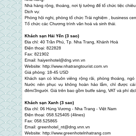
Nhà hàng rộng, thoáng, nơi lý tưởng để tổ chức tiệc chiêu 
Dịch vụ:
Phòng hội nghị, phòng tổ chức Trải nghiệm , business ce
Tổ chức các Chương trình văn hoá và sinh thái.
Khách sạn Hải Yến (3 sao)
Địa chỉ: 40 Trần Phú, Tp.
Nha Trang
, Khánh Hoà
Điện thoại: 822828
Fax: 821902
Email: haiyenhotel@dng.vnn.vn
Website: http://www.nhatrangtourist.com.vn
Giá phòng: 18-45 USD
Khách sạn có khuôn viêng rộng rãi, phòng thoáng, ngó 
Nước nên phục vụ không hoàn hảo lắm, chỉ được cái
đêm/3người. Giá trên bao gồm butfe sáng, VAT và phí dịc
Khách sạn Xanh (3 sao)
Địa chỉ: 06 Hùng Vương -
Nha Trang
- Việt Nam
Điện thoại: 058.525405 (4lines)
Fax: 058.525865
Email: greenhotel_nt@dng.vnn.vn
Website: http://www.greenhotelnhatrang.com