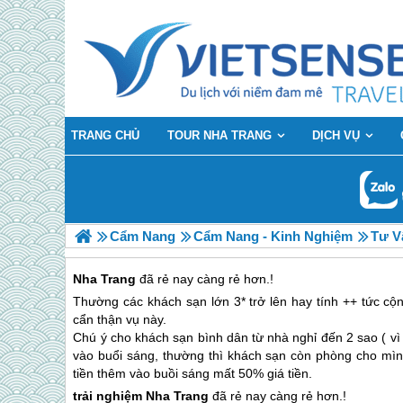
TRANG CHỦ
TOUR NHA TRANG
DỊCH VỤ
Cẩm Nang
Cẩm Nang - Kinh Nghiệm
Tư V
Nha Trang
đã rẻ nay càng rẻ hơn.!
Thường các khách sạn lớn 3* trở lên hay tính ++ tức cộ
cẩn thận vụ này.
Chú ý cho khách sạn bình dân từ nhà nghỉ đến 2 sao ( v
vào buổi sáng, thường thì khách sạn còn phòng cho mìn
tiền thêm vào buồi sáng mất 50% giá tiền.
trải nghiệm
Nha Trang
đã rẻ nay càng rẻ hơn.!