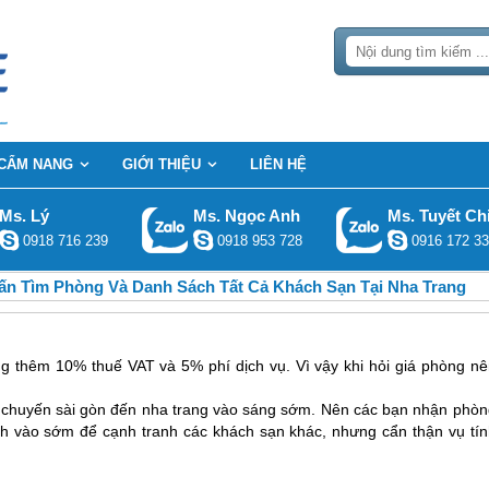
CẨM NANG
GIỚI THIỆU
LIÊN HỆ
Ms. Lý
Ms. Ngọc Anh
Ms. Tuyết Ch
0918 716 239
0918 953 728
0916 172 33
ấn Tìm Phòng Và Danh Sách Tất Cả Khách Sạn Tại Nha Trang
ng thêm 10% thuế VAT và 5% phí dịch vụ. Vì vậy khi hỏi giá phòng nê
ì chuyến sài gòn đến nha trang vào sáng sớm. Nên các bạn nhận phòn
h vào sớm để cạnh tranh các khách sạn khác, nhưng cẩn thận vụ tín