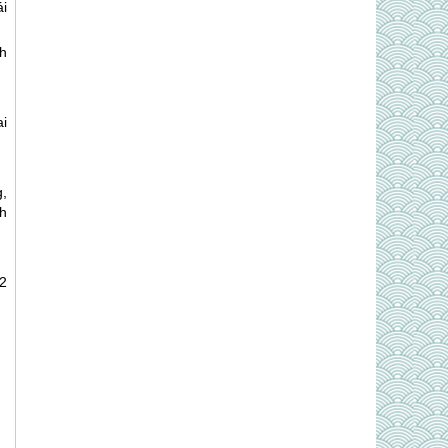
ái
h
i
,
h
2