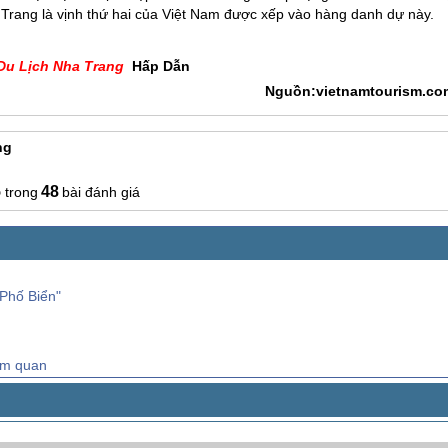
 Trang
là vịnh thứ hai của Việt Nam được xếp vào hàng danh dự này.
Du Lịch Nha Trang
Hấp Dẫn
Nguồn:vietnamtourism.co
ng
5
48
bài đánh giá
Phố Biển"
ăm quan