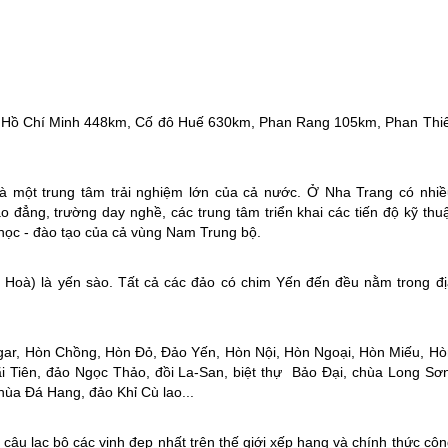
 Hồ Chí Minh 448km, Cố đô Huế 630km, Phan Rang 105km, Phan Thiế
là một trung tâm trải nghiệm lớn của cả nước. Ở
Nha Trang
có nhiề
o đẳng, trường day nghề, các trung tâm triển khai các tiến độ kỹ thu
 học - đào tạo của cả vùng Nam Trung bộ.
 Hoà) là yến sào. Tất cả các đảo có chim Yến đến đều nằm trong đị
ar, Hòn Chồng, Hòn Đỏ, Đảo Yến, Hòn Nội, Hòn Ngoại, Hòn Miếu, Hò
 Tiên, đảo Ngọc Thảo, đồi La-San, biệt thự Bảo Đại, chùa Long Sơn
hùa Đá Hang, đảo Khỉ Cù lao...
c câu lạc bộ các vịnh đẹp nhất trên thế giới xếp hạng và chính thức cô