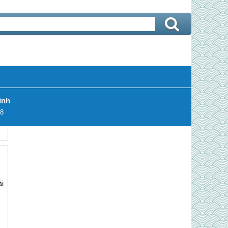
inh
8
i