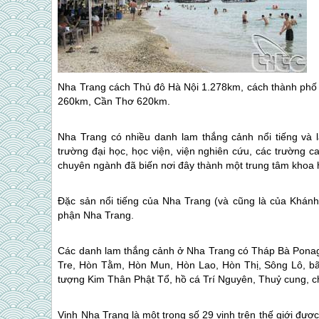
Nha Trang
cách Thủ đô Hà Nội 1.278km, cách thành phố
260km, Cần Thơ 620km.
Nha Trang
có nhiều danh lam thắng cảnh nổi tiếng và 
trường đại học, học viện, viện nghiên cứu, các trường ca
chuyên ngành đã biến nơi đây thành một trung tâm khoa
Đặc sản nổi tiếng của
Nha Trang
(và cũng là của Khánh
phận
Nha Trang
.
Các danh lam thắng cảnh ở
Nha Trang
có Tháp Bà Ponag
Tre, Hòn Tằm, Hòn Mun, Hòn Lao, Hòn Thị, Sông Lô, bãi
tượng Kim Thân Phật Tổ, hồ cá Trí Nguyên, Thuỷ cung, c
Vịnh
Nha Trang
là một trong số 29 vịnh trên thế giới đượ