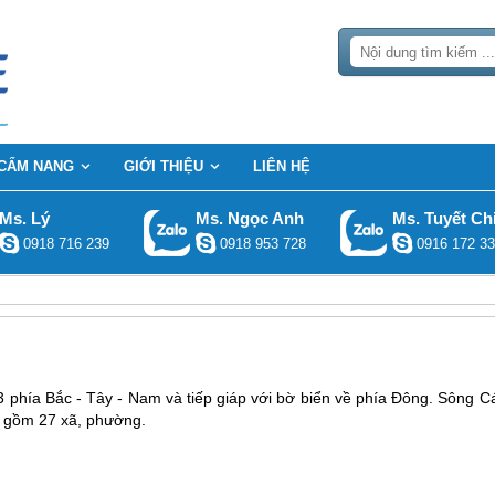
CẨM NANG
GIỚI THIỆU
LIÊN HỆ
Ms. Lý
Ms. Ngọc Anh
Ms. Tuyết Ch
0918 716 239
0918 953 728
0916 172 33
 phía Bắc - Tây - Nam và tiếp giáp với bờ biển về phía Đông. Sông Cá
, gồm 27 xã, phường.