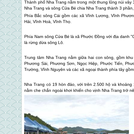
Thành phố
Nha Trang
nằm trong một thung lũng núi vây 3
Nha Trang
và sông Cửa Bé chia
Nha Trang
thành 3 phần,
Phía Bắc sông Cái gồm các xã Vĩnh Lương, Vĩnh Phươ
Hải, Vĩnh Hoà, Vĩnh Thọ.
Phía Nam sông Cửa Bé là xã Phước Đồng với địa danh "Ch
là rừng dừa sông Lô.
Trung tâm
Nha Trang
nằm giữa hai con sông, gồm khu
Phương Sài, Phương Sơn, Ngọc Hiệp, Phước Tiến, Phư
Trường, Vĩnh Nguyên và các xã ngoại thành phía tây gồm
Nha Trang
có 19 hòn đảo, với trên 2.500 hộ và khoảng 
nằm che chắn ngoài khơi khiến cho vịnh
Nha Trang
trở nê