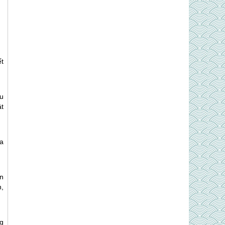
t
u
ật
a
n
,
ng