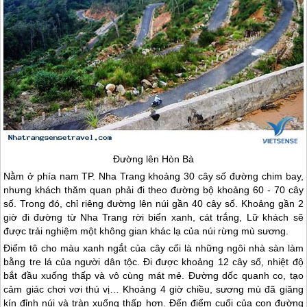
Đường lên Hòn Bà
Nằm ở phía nam TP.
Nha Trang
khoảng 30 cây số đường chim bay,
nhưng khách thăm quan phải đi theo đường bộ khoảng 60 - 70 cây
số. Trong đó, chỉ riêng đường lên núi gần 40 cây số. Khoảng gần 2
giờ đi đường từ
Nha Trang
rời biển xanh, cát trắng, Lữ khách sẽ
được trải nghiệm một không gian khác lạ của núi rừng mù sương.
Điểm tô cho màu xanh ngắt của cây cối là những ngôi nhà sàn làm
bằng tre lá của người dân tộc. Đi được khoảng 12 cây số, nhiệt độ
bắt đầu xuống thấp và vô cùng mát mẻ. Đường dốc quanh co, tạo
cảm giác chơi vơi thú vị… Khoảng 4 giờ chiều, sương mù đã giăng
kín đỉnh núi và tràn xuống thấp hơn. Đến điểm cuối của con đường