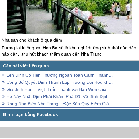
Nhà sàn cho khách ở qua đêm
Tương lai không xa, Hòn Bà sẽ là khu nghỉ dưỡng sinh thái độc đáo,
hấp dẫn…thu hút khách thăm quan đến
Nha Trang
Lên Đỉnh Cô Tiên Thưởng Ngoạn Toàn Cảnh Thành Phố Biển Nha Trang
Công Bố Quyết Định Thành Lập Trường Đại Học Khánh Hòa
Gia đình Hàn – Việt: Trấn Thành với Hari Won chia phe cổ vũ bán kết ASIAD 2018
Hè Này Nhất Định Phải Khám Phá Đất Võ Bình Định
Rong Nho Biển Nha Trang – Đặc Sản Quý Hiểm Giàu Chất Dinh Dưỡng