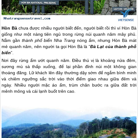
Hòn Bà
chưa được nhiều người biết đến, người biết rồi thì ví Hòn Bà
giống như một nàng tiên ngủ trong rừng núi quanh năm mây phủ.
Nằm gần
thành phố biển
Nha Trang
nóng ấm, nhưng Hòn Bà mát
mẻ quanh năm, nên người ta gọi Hòn Bà là “
Đà Lạt của thành phố
biển
”.
Nơi đây rừng ẩm ướt quanh năm. Điều thú vị là khoảng nửa đêm,
sương mù sà thấp xuống, để lại phần đỉnh núi một không gian
thoáng đãng. Lữ khách lên đây thường dậy sớm để ngắm bình minh
và chiêm ngưỡng sắc trời vào thời điểm giao nhau giữa đêm và
ngày. Nhiều người mặc áo ấm, trùm chăn bước ra giữa đất trời
mênh mông và cái lạnh buốt trên cao.