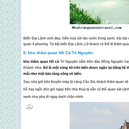
Biển Đại Lãnh xinh đẹp, hiền hoà với làn nước trong xanh, trải dài
quan 4 phương. Từ bãi biển Đại Lãnh, Lữ khách có thể đi thăm qu
khu thăm quan Hồ Cá Trí Nguyên
khu thăm quan Hồ cá
Trí Nguyên nằm trên đảo Bồng Nguyên hay
Khánh Hòa.
Đó là một vùng hồ trên biển được ngăn lại bằng hệ t
mắt như một bảo tàng sống về biển.
S
au nửa giờ trên thuyền máy từ cảng Cầu Đá, khách thăm quan sẽ
hồ hay ngồi đón gió ngay trên nhà thuỷ tạ vẫn có thể quan sát cản
xanh như pha lê ngay dưới chân mình.