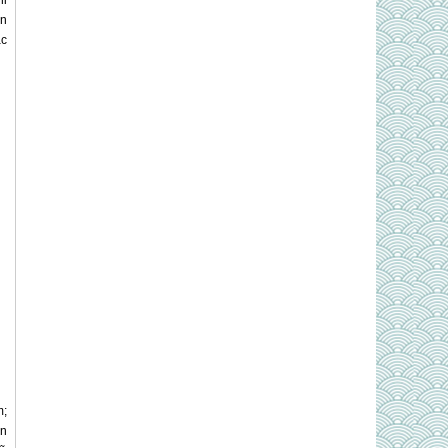
hỉ
ển
ác
m;
ển