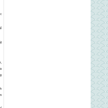
úc
hế
ật
n,
ia
ng
nh
am