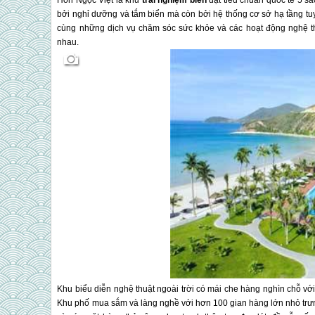
Hòn Ngọc Việt là khu
trải nghiệm biển
đạt tiêu chuẩn quốc tế 5 sa
bởi nghỉ dưỡng và tắm biển mà còn bởi hệ thống cơ sở hạ tầng tuyệ
cùng những dịch vụ chăm sóc sức khỏe và các hoạt động nghệ thuật
nhau.
Khu biểu diễn nghệ thuật ngoài trời có mái che hàng nghìn chỗ vớ
Khu phố mua sắm và làng nghề với hơn 100 gian hàng lớn nhỏ trưng