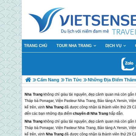
TRANG CHỦ
TOUR NHA TRANG
DỊCH VỤ
Cẩm Nang
Tin Tức
Những Địa Điểm Thăm
Nha Trang
không chỉ giàu tài nguyên, đẹp cảnh quan mà còn gắn l
Tháp bà Ponagar, Viện Pasteur Nha Trang, Bảo tàng A.Yersin, Việ
kể trên, vịnh
Nha Trang
đã được công nhận là thành viên thứ 29 Câu l
đến các bạn những địa điểm
chuyến đi Nha Trang
hấp dẫn.
Nha Trang
không chỉ giàu tài nguyên, đẹp cảnh quan mà còn gắn l
Tháp bà Ponagar, Viện Pasteur
Nha Trang
, Bảo tàng A.Yersin, Vi
kể trên, vịnh
Nha Trang
đã được công nhận là thành viên thứ 29 Câu l