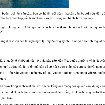
buồm, bơi lặn, câu cá..., bạn có thể lên núi thăm nhà sàn dân tộc với kiểu kiến tr
i như: tôm hùm hấp, rắn biển chiên, xào, sò nướng mỡ hành thơm nức mũi…
 khí trong lành. Nghỉ ngơi một chút lại có mặt trên thuyền ra khơi tham quan t
nh.
ng dừa vươn cao lá, nghỉ ngơi tại đây để có giây phút bình yên sau những tất b
iải trí quốc tế VinPearl, nằm ở phía bắc
đảo Hòn Tre
, thuộc phường Vĩnh Nguyê
ợc nghỉ dưỡng và tắm biển mà còn có cơ hội được chăm sóc sức khỏe và tham g
hể thao…Trên đảo Vinpearl hiện này có khu Vinpearl Resort
Nha Trang
với 500 phò
n rũ.
àn nước trong xanh, mát mẻ, với dải cát trắng mịn màng hòa quyện vào khung cả
i lá mà ở đó khách thăm quan có thể trải mình tắm nắng. Lữ khách cũng có thể th
 lặn biển...