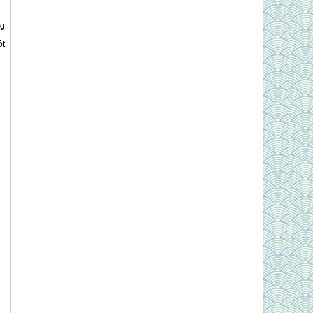
ng
ột