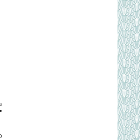
ột
ên
iữ