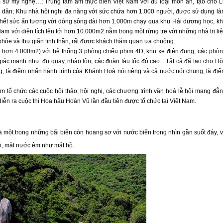
gốm sứ mỹ nghệ…; Trung tâm ẩm thực biển Việt Nam với đủ loại món ăn, tạo cho 
nh dân; Khu nhà hội nghị đa năng với sức chứa hơn 1.000 người, được sử dụng l
c hết sức ấn tượng với dòng sông dài hơn 1.000m chạy qua khu Hải dương học, k
 Nam với diện tích lên tới hơn 10.000m2 nằm trong một rừng tre với những nhà trị li
 khỏe và thư giãn tinh thần, rất được khách thăm quan ưa chuộng.
ong hơn 4.000m2) với hệ thống 3 phòng chiếu phim 4D, khu xe điện đụng, các phò
giác mạnh như: đu quay, nhào lộn, các đoàn tàu tốc độ cao... Tất cả đã tạo cho H
êng, là điểm nhấn hành trình của Khánh Hoà nói riêng và cả nước nói chung, là đi
 tổ chức các cuộc hội thảo, hội nghị, các chương trình văn hoá lễ hội mang đẳ
diễn ra cuộc thi Hoa hậu Hoàn Vũ lần đầu tiên được tổ chức tại Việt
Nam
.
 một trong những bãi biển còn hoang sơ với nước biển trong nhìn gần suốt đáy, 
ơi, mặt nước êm như mặt hồ.