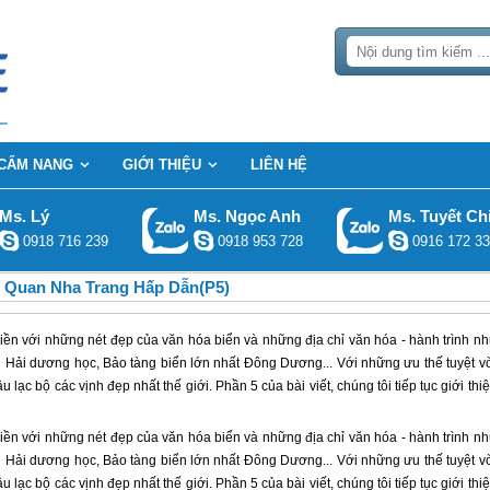
CẨM NANG
GIỚI THIỆU
LIÊN HỆ
Ms. Lý
Ms. Ngọc Anh
Ms. Tuyết Ch
0918 716 239
0918 953 728
0916 172 33
 Quan Nha Trang Hấp Dẫn(P5)
iền với những nét đẹp của văn hóa biển và những địa chỉ văn hóa - hành trình n
n Hải dương học, Bảo tàng biển lớn nhất Đông Dương... Với những ưu thế tuyệt v
ạc bộ các vịnh đẹp nhất thế giới. Phần 5 của bài viết, chúng tôi tiếp tục giới thi
iền với những nét đẹp của văn hóa biển và những địa chỉ văn hóa - hành trình n
ện Hải dương học, Bảo tàng biển lớn nhất Đông Dương... Với những ưu thế tuyệt v
ạc bộ các vịnh đẹp nhất thế giới. Phần 5 của bài viết, chúng tôi tiếp tục giới thi