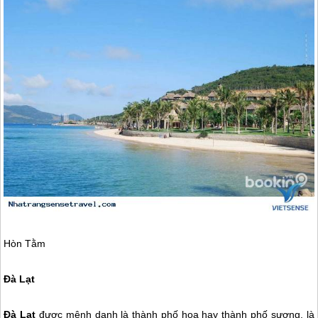
Hòn Tằm
Đà Lạt
Đà Lạt
được mệnh danh là thành phố hoa hay thành phố sương, là