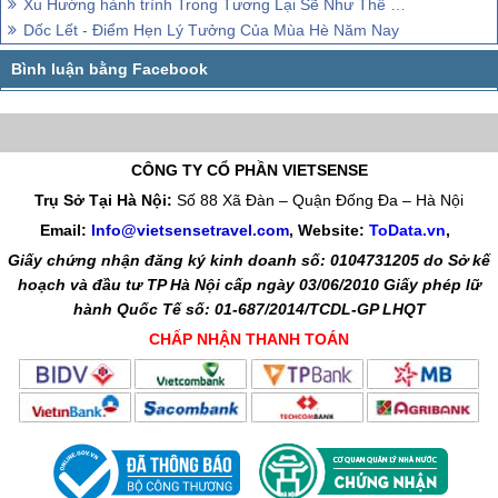
Xu Hướng hành trình Trong Tương Lại Sẽ Như Thế Nào ?
Dốc Lết - Điểm Hẹn Lý Tưởng Của Mùa Hè Năm Nay
CÔNG TY CỔ PHẦN VIETSENSE
Trụ Sở Tại Hà Nội:
Số 88 Xã Đàn – Quận Đống Đa – Hà Nội
Email:
Info@vietsensetravel.com
, Website:
ToData.vn
,
Giấy chứng nhận đăng ký kinh doanh số: 0104731205 do Sở kế
hoạch và đầu tư TP Hà Nội cấp ngày 03/06/2010 Giấy phép lữ
hành Quốc Tế số: 01-687/2014/TCDL-GP LHQT
CHẤP NHẬN THANH TOÁN