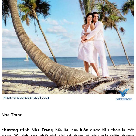
Nha Trang
chương trình
Nha Trang
bấy lâu nay luôn được bầu chọn là một