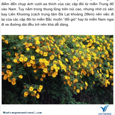
điểm đến chụp ảnh cưới ưa thích của các cặp đôi từ miền Trung đổ
vào Nam. Tuy nằm trong thung lũng trên núi cao, nhưng nhờ có sân
bay Liên Khương (cách trung tâm Đà Lạt khoảng 28km) nên việc đi
lại của các cặp đôi từ miền Bắc muốn “đổi gió” hay từ miền Nam ngại
đi xe đường dài đều trở nên khá dễ dàng.