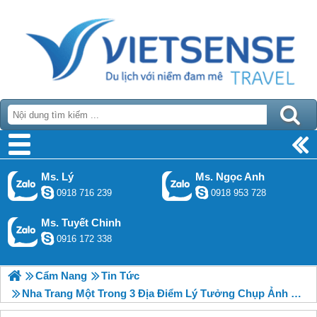
Ms. Lý
Ms. Ngọc Anh
0918 716 239
0918 953 728
Ms. Tuyết Chinh
0916 172 338
Cẩm Nang
Tin Tức
Nha Trang Một Trong 3 Địa Điểm Lý Tưởng Chụp Ảnh Mùa Cưới