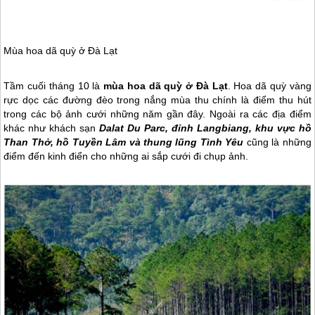
Mùa hoa dã quỳ ở Đà Lạt
Tầm cuối tháng 10 là
mùa hoa dã quỳ ở Đà Lạt
. Hoa dã quỳ vàng
rực dọc các đường đèo trong nắng mùa thu chính là điểm thu hút
trong các bộ ảnh cưới những năm gần đây. Ngoài ra các địa điểm
khác như khách sạn
Dalat Du Parc, đỉnh Langbiang, khu vực hồ
Than Thở, hồ Tuyền Lâm và thung lũng Tình Yêu
cũng là những
điểm đến kinh điển cho những ai sắp cưới đi chụp ảnh.