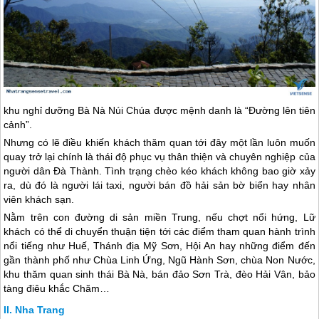
khu nghỉ dưỡng Bà Nà Núi Chúa được mệnh danh là “Đường lên tiên
cảnh”.
Nhưng có lẽ điều khiến khách thăm quan tới đây một lần luôn muốn
quay trở lại chính là thái độ phục vụ thân thiện và chuyên nghiệp của
người dân Đà Thành. Tình trạng chèo kéo khách không bao giờ xảy
ra, dù đó là người lái taxi, người bán đồ hải sản bờ biển hay nhân
viên khách sạn.
Nằm trên con đường di sản miền Trung, nếu chợt nổi hứng, Lữ
khách có thể di chuyển thuận tiện tới các điểm tham quan hành trình
nổi tiếng như Huế, Thánh địa Mỹ Sơn, Hội An hay những điểm đến
gần thành phố như Chùa Linh Ứng, Ngũ Hành Sơn, chùa Non Nước,
khu thăm quan sinh thái Bà Nà, bán đảo Sơn Trà, đèo Hải Vân, bảo
tàng điêu khắc Chăm…
Nha Trang