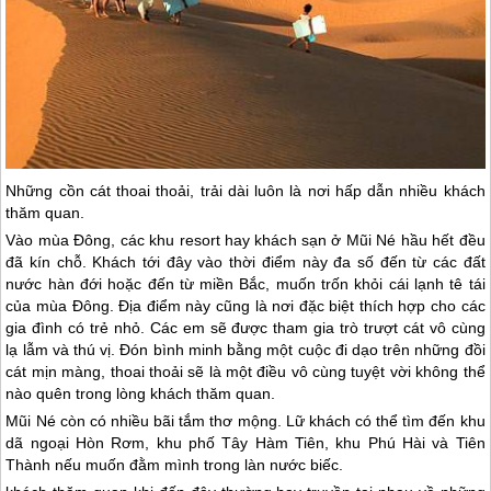
Những cồn cát thoai thoải, trải dài luôn là nơi hấp dẫn nhiều khách
thăm quan.
Vào mùa Đông, các khu resort hay khách sạn ở Mũi Né hầu hết đều
đã kín chỗ. Khách tới đây vào thời điểm này đa số đến từ các đất
nước hàn đới hoặc đến từ miền Bắc, muốn trốn khỏi cái lạnh tê tái
của mùa Đông. Địa điểm này cũng là nơi đặc biệt thích hợp cho các
gia đình có trẻ nhỏ. Các em sẽ được tham gia trò trượt cát vô cùng
lạ lẫm và thú vị. Đón bình minh bằng một cuộc đi dạo trên những đồi
cát mịn màng, thoai thoải sẽ là một điều vô cùng tuyệt vời không thể
nào quên trong lòng khách thăm quan.
Mũi Né còn có nhiều bãi tắm thơ mộng. Lữ khách có thể tìm đến khu
dã ngoại Hòn Rơm, khu phố Tây Hàm Tiên, khu Phú Hài và Tiên
Thành nếu muốn đằm mình trong làn nước biếc.