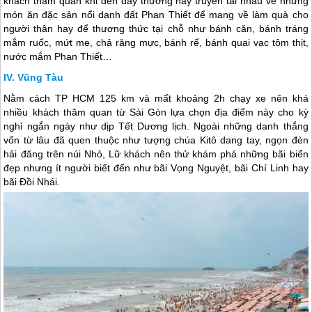
khách thăm quan khi đến đây thường hay truyền tai nhau về những
món ăn đặc sản nổi danh đất Phan Thiết để mang về làm quà cho
người thân hay để thương thức tại chỗ như bánh căn, bánh tráng
mắm ruốc, mứt me, chả răng mực, bánh rế, bánh quai vạc tôm thịt,
nước mắm Phan Thiết…
Vũng Tàu
Nằm cách TP HCM 125 km và mất khoảng 2h chạy xe nên khá
nhiều khách thăm quan từ Sài Gòn lựa chọn địa điểm này cho kỳ
nghỉ ngắn ngày như dịp Tết Dương lịch. Ngoài những danh thắng
vốn từ lâu đã quen thuộc như tượng chúa Kitô dang tay, ngọn đèn
hải đăng trên núi Nhỏ, Lữ khách nên thử khám phá những bãi biển
đẹp nhưng ít người biết đến như bãi Vọng Nguyệt, bãi Chí Linh hay
bãi Đồi Nhái.