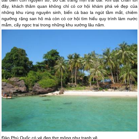
bãi biển còn nguyên sơ, bờ cát trắng mịn trải dài. Khi đặt chân tới
đây, khách thăm quan không chỉ có cơ hội khám phá vẻ đẹp của
những khu rừng nguyên sinh, biển cả bao la ngút tầm mắt, chiêm
ngưỡng rặng san hô mà còn có cơ hội tìm hiểu quy trình làm nước
mắm, cấy ngọc trai trong những khu xưởng lâu năm.
Đảo Phú Quốc có vẻ đẹp thơ mộng như tranh vẽ.