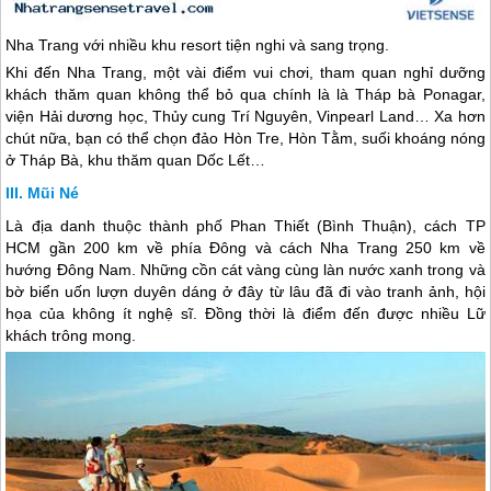
Nha Trang
với nhiều khu resort tiện nghi và sang trọng.
Khi đến
Nha Trang
, một vài điểm vui chơi, tham quan nghỉ dưỡng
khách thăm quan không thể bỏ qua chính là là Tháp bà Ponagar,
viện Hải dương học, Thủy cung Trí Nguyên, Vinpearl Land… Xa hơn
chút nữa, bạn có thể chọn đảo Hòn Tre, Hòn Tằm, suối khoáng nóng
ở Tháp Bà, khu thăm quan Dốc Lết…
Mũi Né
Là địa danh thuộc thành phố Phan Thiết (Bình Thuận), cách TP
HCM gần 200 km về phía Đông và cách
Nha Trang
250 km về
hướng Đông Nam. Những cồn cát vàng cùng làn nước xanh trong và
bờ biển uốn lượn duyên dáng ở đây từ lâu đã đi vào tranh ảnh, hội
họa của không ít nghệ sĩ. Đồng thời là điểm đến được nhiều Lữ
khách trông mong.