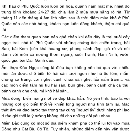
Khí hậu ở Phú Quốc luôn luôn ôn hòa, quanh năm mát mẻ, nhiệt độ
trung bình khoảng 24-27 độ, chia làm 2 mùa mưa nắng rõ rệt. Từ
tháng 11 đến tháng 4 âm lịch năm sau là thời điểm mùa khô ở Phú
Quốc nên các nhà hàng, khách sạn luôn đông khách, thậm chí quá
tải.
Các điểm tham quan bạn nên ghé chân khi đến đây là trại nuôi cấy
ngọc trai, nhà tù Phú Quốc với những chứng tích chiến trang, bãi
Sao, bãi Kem (còn khá hoang sơ, phong cảnh đẹp, giá rẻ và nổi
danh với món cá nướng thơm ngon), suối Tranh, Hàm Ninh, vườn
quốc gia, bãi Dài, Gành dầu.
Ẩm thực Đảo Ngọc cũng là điều bạn không nên bỏ qua với nhiều
món ăn được chế biến từ hải sản tươi ngon như hủ tíu tôm, mắm
chưng cá trang, cơm ghẹ, canh chua sã nghệ, lẩu nấm tràm… và
các món điểm tâm hủ tíu hải sản, bún ghẹ, bánh canh chả cá thu,
bánh canh ghẹ chả, mì khô hải sản…
Mùa đông, biển mang một vẻ đẹp khác hẳn. Nó yên tĩnh, bao la với
những đợt gió biển thổi về khiến lòng người như tĩnh tâm lại. Mặc
thật ấm và dạo bước tay trong tay cùng “người ấy” dưới hàng phi lao
rì rào gió thổi là ý tưởng không tồi cho những đôi yêu nhau.
Miền Bắc cũng có một số địa điểm khám phá có thể lui tới vào mùa
Đông như Cát Bà, Cô Tô. Tuy nhiên, những điểm đến này vẫn được