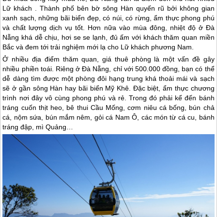
Lữ khách . Thành phố bên bờ sông Hàn quyến rũ bởi không gian
xanh sạch, những bãi biển đẹp, có núi, có rừng, ẩm thực phong phú
và chất lượng dịch vụ tốt. Hơn nữa vào mùa đông, nhiệt độ ở Đà
Nẵng khá dễ chịu, hơi se se lạnh, đủ ấm với khách thăm quan miền
Bắc và đem tới trải nghiệm mới lạ cho Lữ khách phương Nam.
Ở nhiều địa điểm thăm quan, giá thuê phòng là một vấn đề gây
nhiều phiền toái. Riêng ở Đà Nẵng, chỉ với 500.000 đồng, bạn có thể
dễ dàng tìm được một phòng đôi hạng trung khá thoải mái và sạch
sẽ ở gần sông Hàn hay bãi biển Mỹ Khê. Đặc biệt, ẩm thực chương
trình nơi đây vô cùng phong phú và rẻ. Trong đó phải kể đến bánh
tráng cuốn thịt heo, bê thui Cầu Mống, cơm niêu cá bống, bún chả
cá, nộm sứa, bún mắm nêm, gỏi cá Nam Ô, các món từ cá cu, bánh
tráng đập, mì Quảng…