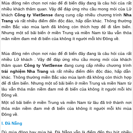
Mùa đông nên chọn nơi nào để đi biển đây đang là câu hỏi của rất
nhiều khách thăm quan. Vậy để đáp ứng nhu cầu mong mỏi của Lữ
khách
Công ty VietSense
đang cung cấp nhiều chương trình
Nha
Trang
và rất nhiều điểm đến độc đáo, hấp dẫn khác. Thông thường
miền Bắc vào mùa lạnh đã không còn thích hợp để đi tắm biển.
Nhưng một số bãi biển ở miền Trung và miền Nam từ lâu vẫn thỏa
mãn niềm đam mê đi biển của không ít người mỗi khi Đông về.
Mùa đông nên chọn nơi nào để đi biển đây đang là câu hỏi của rất
nhiều Lữ khách . Vậy để đáp ứng nhu cầu mong mỏi của khách
thăm quan
Công ty VietSense
đang cung cấp nhiều chương trình
trải nghiệm
Nha Trang
và rất nhiều điểm đến độc đáo, hấp dẫn
khác. Thông thường miền Bắc vào mùa lạnh đã không còn thích hợp
để đi tắm biển. Nhưng một số bãi biển ở miền Trung và miền Nam từ
lâu vẫn thỏa mãn niềm đam mê đi biển của không ít người mỗi khi
Đông về.
Một số bãi biển ở miền Trung và miền Nam từ lâu đã trở thành nơi
thỏa mãn niềm đam mê đi biển của không ít người mỗi khi mùa
Đông về.
Đà Nẵng
Dù mùa đông hay mùa hè, Đà Nẵng vẫn là điểm đến thu hút nhiều