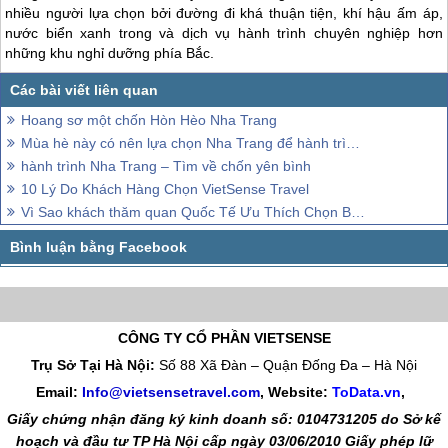
nhiều người lựa chọn bởi đường đi khá thuận tiện, khí hậu ấm áp,
nước biển xanh trong và dịch vụ hành trình chuyên nghiệp hơn
những khu nghỉ dưỡng phía Bắc.
Hoang sơ một chốn Hòn Hèo Nha Trang
Mùa hè này có nên lựa chọn Nha Trang để hành trình?
hành trình Nha Trang – Tìm về chốn yên bình
10 Lý Do Khách Hàng Chọn VietSense Travel
Vì Sao khách thăm quan Quốc Tế Ưu Thích Chọn Biển Khi Đến Việt Nam
CÔNG TY CỔ PHẦN VIETSENSE
Trụ Sở Tại Hà Nội:
Số 88 Xã Đàn – Quận Đống Đa – Hà Nội
Email:
Info@vietsensetravel.com
, Website:
ToData.vn
,
Giấy chứng nhận đăng ký kinh doanh số: 0104731205 do Sở kế
hoạch và đầu tư TP Hà Nội cấp ngày 03/06/2010 Giấy phép lữ