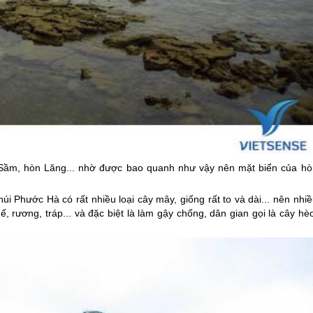
Sầm, hòn Lăng... nhờ được bao quanh như vậy nên mặt biển của hò
i Phước Hà có rất nhiều loại cây mây, giống rất to và dài... nên nhi
ế, rương, tráp... và đặc biệt là làm gậy chống, dân gian gọi là cây hè