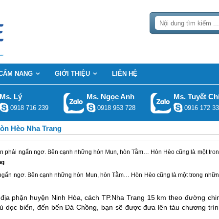
CẨM NANG
GIỚI THIỆU
LIÊN HỆ
Ms. Lý
Ms. Ngọc Anh
Ms. Tuyết Ch
0918 716 239
0918 953 728
0916 172 33
òn Hèo Nha Trang
an phải ngẩn ngơ. Bên cạnh những hòn Mun, hòn Tằm… Hòn Hèo cũng là một tro
ng
.
i ngẩn ngơ. Bên cạnh những hòn Mun, hòn Tằm… Hòn Hèo cũng là một trong nhữ
địa phận huyện Ninh Hòa, cách TP.
Nha Trang
15 km theo đường chi
ú dọc biển, đến bến Đá Chồng, bạn sẽ được đưa lên tàu chương trìn