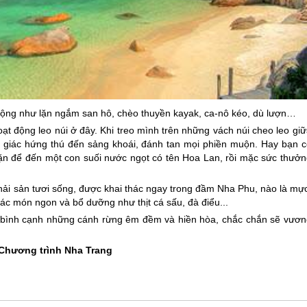
động như lặn ngắm san hô, chèo thuyền kayak, ca-nô kéo, dù lượn…
oạt động leo núi ở đây. Khi treo mình trên những vách núi cheo leo gi
 giác hứng thú đến sảng khoái, đánh tan mọi phiền muộn. Hay bạn c
n để đến một con suối nước ngọt có tên Hoa Lan, rồi mặc sức thưởn
hải sản tươi sống, được khai thác ngay trong đầm Nha Phu, nào là mực
các món ngon và bổ dưỡng như thịt cá sấu, đà điểu...
 bình cạnh những cánh rừng êm đềm và hiền hòa, chắc chắn sẽ vươn
Chương trình
Nha Trang