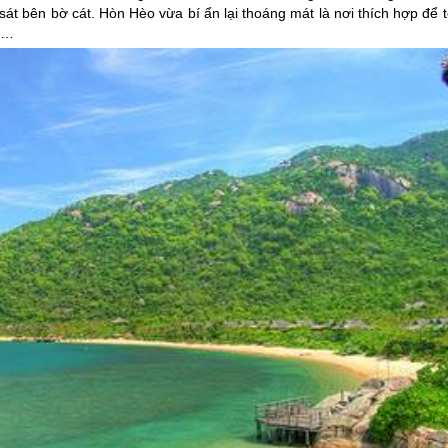
át bên bờ cát. Hòn Hèo vừa bí ẩn lại thoáng mát là nơi thích hợp để 
ại…