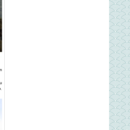
n
ều
o.