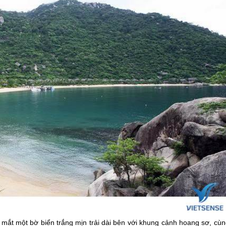
ắt một bờ biển trắng mịn trải dài bên với khung cảnh hoang sơ, cùn