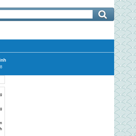
inh
8
ng
ng
m
h