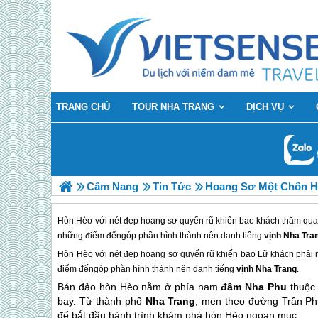
TRANG CHỦ
TOUR NHA TRANG
DỊCH VỤ
Cẩm Nang
Tin Tức
Hoang Sơ Một Chốn H
Hòn Hèo với nét đẹp hoang sơ quyến rũ khiến bao khách thăm qu
những điểm đếngóp phần hình thành nên danh tiếng
vịnh Nha Tra
Hòn Hèo với nét đẹp hoang sơ quyến rũ khiến bao Lữ khách phả
điểm đếngóp phần hình thành nên danh tiếng
vịnh
Nha Trang
.
Bán đảo hòn Hèo nằm ở phía nam
đầm Nha Phu
thuộc 
bay. Từ thành phố
Nha Trang
, men theo đường Trần Ph
để bắt đầu hành trình khám phá hòn Hèo ngoạn mục.