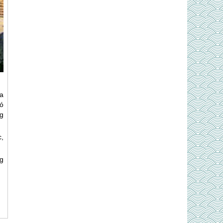
ữa
ó
g
,
g