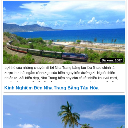
Đã xem: 1007
Lợi thế của những chuyến đi tới Nha Trang bằng tàu lửa 5 sao chính là
được thư thái ngắm cảnh đẹp của biển ngay trên đường đi. Ngoài thiên
nhiên ưu đãi biển đẹp, Nha Trang hiện nay còn có rất nhiều khu vui chơi,
nghỉ dưỡng cao cấp rất hấp dẫn du khách. Được xem là thành phố biển
Kinh Nghiệm Đến Nha Trang Bằng Tàu Hỏa
năng động, tràn đầy sức sống với những con người hiền hòa, thân thiện.