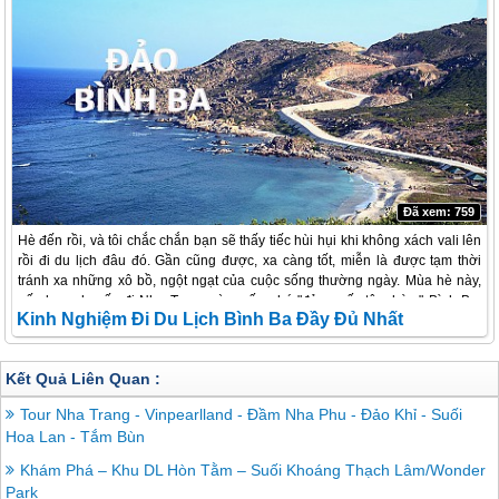
thành phố như
Chợ Đầm, Chùa Long Sơn
, Nhà Thờ Núi và Biệt thự Cầu Đá
(Lầu Bảo Đại). Nha Trang cũng tổ chức nhiều sự kiện du lịch, đáng chú ý là
Festival Biển Nha Trang với nhiều hoạt động vui chơi giải trí phong phú.
Đã xem: 759
Hè đến rồi, và tôi chắc chắn bạn sẽ thấy tiếc hùi hụi khi không xách vali lên
rồi đi du lịch đâu đó. Gần cũng được, xa càng tốt, miễn là được tạm thời
tránh xa những xô bồ, ngột ngạt của cuộc sống thường ngày. Mùa hè này,
nếu bạn chuyến đi Nha Trang và muốn ghé "đảo quốc tôm hùm" Bình Ba,
Kinh Nghiệm Đi Du Lịch Bình Ba Đầy Đủ Nhất
đừng bỏ lỡ những chia sẻ kinh nghiệm đầy hữu ích này nhé.
Kết Quả Liên Quan :
Tour Nha Trang - Vinpearlland - Đầm Nha Phu - Đảo Khỉ - Suối
Hoa Lan - Tắm Bùn
Khám Phá – Khu DL Hòn Tằm – Suối Khoáng Thạch Lâm/Wonder
Park