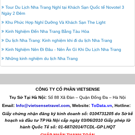
Tour Du Lịch Nha Trang Nghỉ tại Khách Sạn Quốc tế Novotel 3
Ngày 2 Đêm
Khu Phức Hợp Nghỉ Dưỡng Và Khách Sạn The Light
Kinh Nghiệm Đến Nha Trang Bằng Tàu Hỏa
Du lịch Nha Trang: Kinh nghiệm khi đi du lịch Nha Trang
Kinh Nghiệm Nên Đi Đâu - Nên Ăn Gì Khi Du Lịch Nha Trang
Những kinh nghiệm du lịch Nha Trang
CÔNG TY CỔ PHẦN VIETSENSE
Trụ Sở Tại Hà Nội:
Số 88 Xã Đàn – Quận Đống Đa – Hà Nội
Email:
Info@vietsensetravel.com
, Website:
ToData.vn
,
Hotline:
Giấy chứng nhận đăng ký kinh doanh số: 0104731205 do Sở kế
hoạch và đầu tư TP Hà Nội cấp ngày 03/06/2010 Giấy phép lữ
hành Quốc Tế số: 01-687/2014/TCDL-GP LHQT
CHẤP NHẬN THANH TOÁN