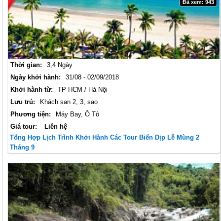
Đã xem: 943
Thời gian:
3,4 Ngày
Ngày khởi hành:
31/08 - 02/09/2018
Khởi hành từ:
TP HCM / Hà Nội
Lưu trú:
Khách san 2, 3, sao
Phương tiện:
Máy Bay, Ô Tô
Giá tour:
Liên hệ
Tổng Hợp Lịch Trình Khởi Hành Các Tour Biển Dịp Lễ Mùng 2
Tháng 9