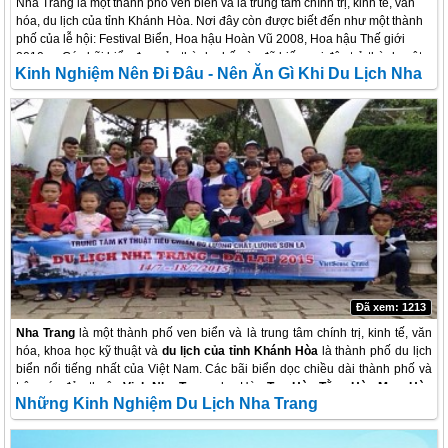
Nha Trang là một thành phố ven biển và là trung tâm chính trị, kinh tế, văn
hóa, du lịch của tỉnh Khánh Hòa. Nơi đây còn được biết đến như một thành
phố của lễ hội: Festival Biển, Hoa hậu Hoàn Vũ 2008, Hoa hậu Thế giới
2010,… Các bãi biển đẹp của thành phố này đã biến nơi đây trở thành một
Kinh Nghiệm Nên Đi Đâu - Nên Ăn Gì Khi Du Lịch Nha
danh lam thắng cảnh thu hút khá nhiều du khách đến nơi đây.
Trang
Đã xem: 1213
Nha Trang
là một thành phố ven biển và là trung tâm chính trị, kinh tế, văn
hóa, khoa học kỹ thuật và
du lịch của tỉnh Khánh Hòa
là thành phố du lịch
biển nổi tiếng nhất của Việt Nam. Các bãi biển dọc chiều dài thành phố và
trên các đảo thuộc
Vịnh Nha Trang
như Hòn
Tre, Hòn Tằm, Hòn Mun, Hòn
Những Kinh Nghiệm Du Lịch Nha Trang
Chồng – Vợ
đều là những thắng cảnh tuyệt vời thu hút du khách trong và
ngoài nước. Không những thế Nha Trang còn thu hút khách bởi di tích
Chămpa nổi tiếng là
Tháp Bà Ponagar
và các điểm tham qua thú vị trong