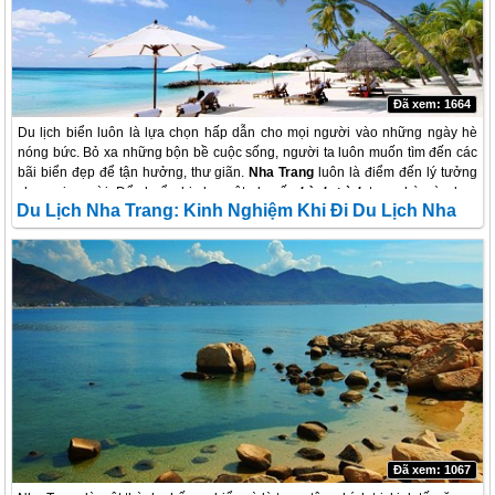
Đã xem: 1664
Du lịch biển luôn là lựa chọn hấp dẫn cho mọi người vào những ngày hè
nóng bức. Bỏ xa những bộn bề cuộc sống, người ta luôn muốn tìm đến các
bãi biển đẹp để tận hưởng, thư giãn.
Nha Trang
luôn là điểm đến lý tưởng
cho mọi người. Để chuẩn bị cho một chuyến
hành trình
trong hè này, bạn
Du Lịch Nha Trang: Kinh Nghiệm Khi Đi Du Lịch Nha
nên tham khảo qua một số kinh nghiệm du lịch nha trang để có được chuyến
đi hoàn thiện nhất.
Trang
Đã xem: 1067