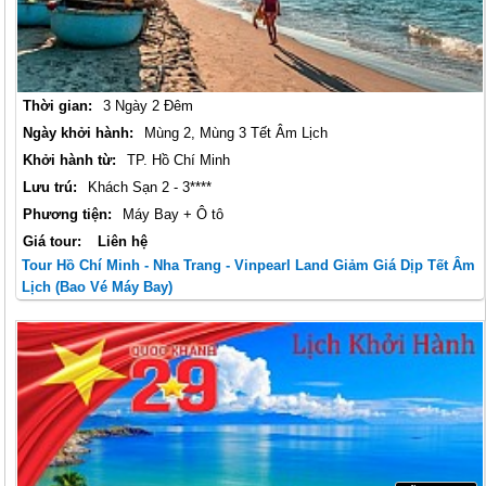
Thời gian:
3 Ngày 2 Đêm
Ngày khởi hành:
Mùng 2, Mùng 3 Tết Âm Lịch
Khởi hành từ:
TP. Hồ Chí Minh
Lưu trú:
Khách Sạn 2 - 3****
Phương tiện:
Máy Bay + Ô tô
Giá tour:
Liên hệ
Tour Hồ Chí Minh - Nha Trang - Vinpearl Land Giảm Giá Dịp Tết Âm
Lịch (Bao Vé Máy Bay)