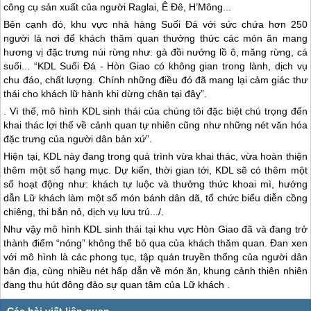
công cụ sản xuất của người Raglai, Ê Đê, H’Mông...
Bên cạnh đó, khu vực nhà hàng Suối Đá với sức chứa hơn 250
người là nơi để khách thăm quan thưởng thức các món ăn mang
hương vị đặc trưng núi rừng như: gà đồi nướng lồ ô, măng rừng, cá
suối... “KDL Suối Đá - Hòn Giao có không gian trong lành, dịch vụ
chu đáo, chất lượng. Chính những điều đó đã mang lại cảm giác thư
thái cho khách lữ hành khi dừng chân tại đây”.
. Vì thế, mô hình KDL sinh thái của chúng tôi đặc biệt chú trọng đến
khai thác lợi thế về cảnh quan tự nhiên cũng như những nét văn hóa
đặc trưng của người dân bản xứ”.
Hiện tại, KDL này đang trong quá trình vừa khai thác, vừa hoàn thiện
thêm một số hạng mục. Dự kiến, thời gian tới, KDL sẽ có thêm một
số hoạt động như: khách tự luộc và thưởng thức khoai mì, hướng
dẫn Lữ khách làm một số món bánh dân dã, tổ chức biểu diễn cồng
chiêng, thi bắn nỏ, dịch vụ lưu trú.../.
Như vậy mô hình KDL sinh thái tại khu vực Hòn Giao đã và đang trở
thành điểm “nóng” không thể bỏ qua của khách thăm quan. Đan xen
với mô hình là các phong tục, tập quán truyền thống của người dân
bản địa, cùng nhiều nét hấp dẫn về món ăn, khung cảnh thiên nhiên
đang thu hút đông đảo sự quan tâm của Lữ khách .