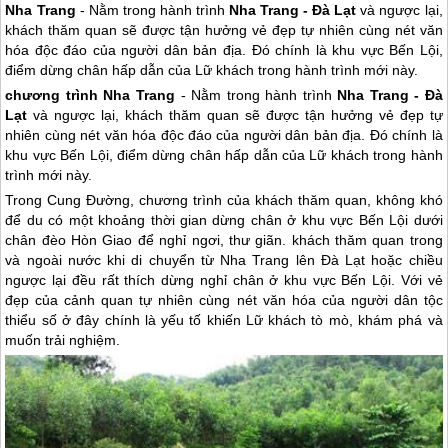
Nha Trang
- Nằm trong hành trình
Nha Trang - Đà Lạt
và ngược lại,
khách thăm quan sẽ được tận hưởng vẻ đẹp tự nhiên cùng nét văn
hóa độc đáo của người dân bản địa. Đó chính là khu vực Bến Lội,
điểm dừng chân hấp dẫn của Lữ khách trong hành trình mới này.
chương trình
Nha Trang
- Nằm trong hành trình
Nha Trang
- Đà
Lạt
và ngược lại, khách thăm quan sẽ được tận hưởng vẻ đẹp tự
nhiên cùng nét văn hóa độc đáo của người dân bản địa. Đó chính là
khu vực Bến Lội, điểm dừng chân hấp dẫn của Lữ khách trong hành
trình mới này.
Trong Cung Đường, chương trình của khách thăm quan, không khó
để du có một khoảng thời gian dừng chân ở khu vực Bến Lội dưới
chân đèo Hòn Giao để nghỉ ngơi, thư giãn. khách thăm quan trong
và ngoài nước khi di chuyển từ
Nha Trang
lên Đà Lạt hoặc chiều
ngược lại đều rất thích dừng nghỉ chân ở khu vực Bến Lội. Với vẻ
đẹp của cảnh quan tự nhiên cùng nét văn hóa của người dân tộc
thiểu số ở đây chính là yếu tố khiến Lữ khách tò mò, khám phá và
muốn trải nghiệm.