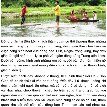
Dừng chân tại Bến Lội, khách thăm quan có thể thưởng thức những
món ăn mang đậm hương vị núi rừng, được giới thiệu tìm hiểu về
cuộc sống sinh hoạt của đồng bào T’rin, Raglai trong vùng, hay đơn
giản là ngồi nhâm nhi ly cà phê và ngắm dòng sông Trang uốn lượn.
Dưới bến sông, hình ảnh những em bé người bản địa hồn nhiên nô
đùa trong làn nước mát mang đến cho khách cảm giác thanh bình,
giản dị đến lạ.
Được biết, cách đây khoảng 2 tháng, KDL sinh thái Suối Đá - Hòn
Giao đã chính thức đi vào hoạt động. Đến đây, Lữ khách không chỉ
đơn thuần nghỉ ngơi, ăn uống, mà còn có thể sử dụng một số dịch
vụ khác như: chèo thuyền, chèo bè trên sông Trang, giao lưu với
người dân vùng cao qua các tiết mục văn nghệ, hòa mình vào dòng
nước mát ở bến tắm Sơn Nữ, chụp hình cùng chiếc nỏ dài 6m, tham
quan khu dệt thổ cẩm của đồng bào T’rin, xem các loại nhạc cụ,