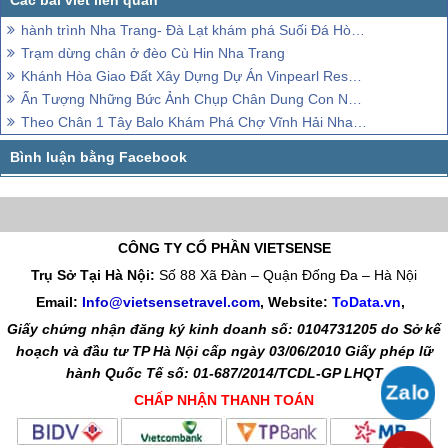
hành trình Nha Trang- Đà Lạt khám phá Suối Đá Hòn Giao
Trạm dừng chân ở đèo Cù Hin Nha Trang
Khánh Hòa Giao Đất Xây Dựng Dự Án Vinpearl Resort & Villas 2
Ấn Tượng Những Bức Ảnh Chụp Chân Dung Con Người Khắp Thế Giới
Theo Chân 1 Tây Balo Khám Phá Chợ Vĩnh Hải Nha Trang
CÔNG TY CỔ PHẦN VIETSENSE
Trụ Sở Tại Hà Nội:
Số 88 Xã Đàn – Quận Đống Đa – Hà Nội
Email:
Info@vietsensetravel.com
, Website:
ToData.vn
,
Giấy chứng nhận đăng ký kinh doanh số: 0104731205 do Sở kế
hoạch và đầu tư TP Hà Nội cấp ngày 03/06/2010 Giấy phép lữ
hành Quốc Tế số: 01-687/2014/TCDL-GP LHQT
CHẤP NHẬN THANH TOÁN