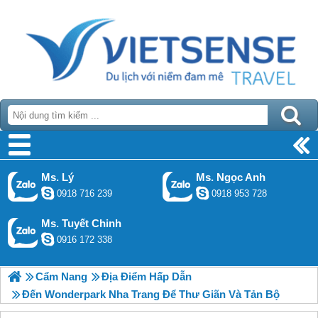
Ms. Lý
Ms. Ngọc Anh
0918 716 239
0918 953 728
Ms. Tuyết Chinh
0916 172 338
Cẩm Nang
Địa Điểm Hấp Dẫn
Đến Wonderpark Nha Trang Để Thư Giãn Và Tản Bộ