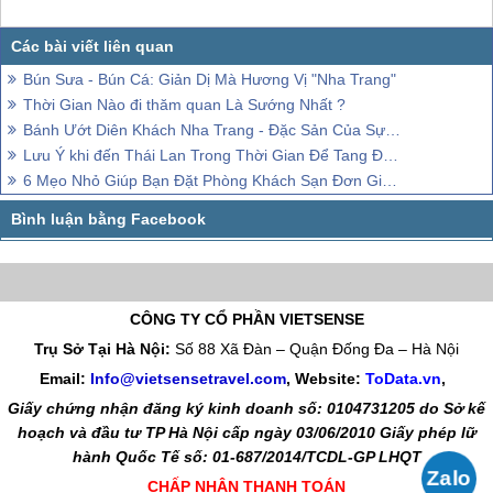
Bún Sưa - Bún Cá: Giản Dị Mà Hương Vị "Nha Trang"
Thời Gian Nào đi thăm quan Là Sướng Nhất ?
Bánh Ướt Diên Khách Nha Trang - Đặc Sản Của Sự Đơn Giản
Lưu Ý khi đến Thái Lan Trong Thời Gian Để Tang Đức Vua
6 Mẹo Nhỏ Giúp Bạn Đặt Phòng Khách Sạn Đơn Giản Và Thuận Tiện
CÔNG TY CỔ PHẦN VIETSENSE
Trụ Sở Tại Hà Nội:
Số 88 Xã Đàn – Quận Đống Đa – Hà Nội
Email:
Info@vietsensetravel.com
, Website:
ToData.vn
,
Giấy chứng nhận đăng ký kinh doanh số: 0104731205 do Sở kế
hoạch và đầu tư TP Hà Nội cấp ngày 03/06/2010 Giấy phép lữ
hành Quốc Tế số: 01-687/2014/TCDL-GP LHQT
CHẤP NHẬN THANH TOÁN