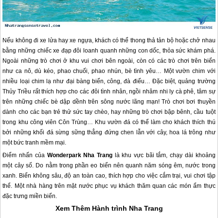
Nếu không đi xe lửa hay xe ngựa, khách có thể thong thả tản bộ hoặc chở nhau
bằng những chiếc xe đạp đôi loanh quanh những con dốc, thỏa sức khám phá.
Ngoài những trò chơi ở khu vui chơi bên ngoài, còn có các trò chơi trên biển
như ca nô, dù kéo, phao chuối, phao nhún, bè tình yêu… Một vườn chim với
nhiều loại chim lạ như đại bàng biển, công, đà điểu… Đặc biệt, quảng trường
Thủy Triều rất thích hợp cho các đôi tình nhân, ngồi nhâm nhi ly cà phê, tâm sự
trên những chiếc bè dập dềnh trên sông nước lãng mạn! Trò chơi bơi thuyền
dành cho các bạn trẻ thử sức tay chèo, hay những trò chơi bập bênh, cầu tuột
trong khu công viên Côn Trùng… Khu vườn đá có thể làm cho khách thích thú
bởi những khối đá sừng sững thẳng đứng chen lẫn với cây, hoa lá trông như
một bức tranh mềm mại.
Điểm nhấn của
Wonderpark
Nha Trang
là khu vực bãi tắm, chạy dài khoảng
một cây số. Do nằm trong phần eo biển nên quanh năm sóng êm, nước trong
xanh. Biển không sâu, độ an toàn cao, thích hợp cho việc cắm trại, vui chơi tập
thể. Một nhà hàng trên mặt nước phục vụ khách thăm quan các món ẩm thực
đặc trưng miền biển.
Xem Thêm Hành trình
Nha Trang