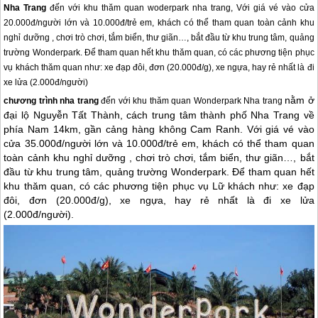
Nha Trang
đến với khu thăm quan woderpark nha trang, Với giá vé vào cửa
20.000đ/người lớn và 10.000đ/trẻ em, khách có thể tham quan toàn cảnh khu
nghỉ dưỡng , chơi trò chơi, tắm biển, thư giãn…, bắt đầu từ khu trung tâm, quảng
trường Wonderpark. Để tham quan hết khu thăm quan, có các phương tiện phục
vụ khách thăm quan như: xe đạp đôi, đơn (20.000đ/g), xe ngựa, hay rẻ nhất là đi
xe lửa (2.000đ/người)
nằm ở
chương trình
nha trang
đến với khu thăm quan Wonderpark
Nha trang
đại lộ Nguyễn Tất Thành, cách trung tâm thành phố
Nha Trang
về
phía Nam 14km, gần cảng hàng không Cam Ranh.
Với giá vé vào
cửa 35.000đ/người lớn và 10.000đ/trẻ em, khách có thể tham quan
toàn cảnh khu nghỉ dưỡng , chơi trò chơi, tắm biển, thư giãn…, bắt
đầu từ khu trung tâm, quảng trường Wonderpark. Để tham quan hết
khu thăm quan, có các phương tiện phục vụ Lữ khách như: xe đạp
đôi, đơn (20.000đ/g), xe ngựa, hay rẻ nhất là đi xe lửa
(2.000đ/người).