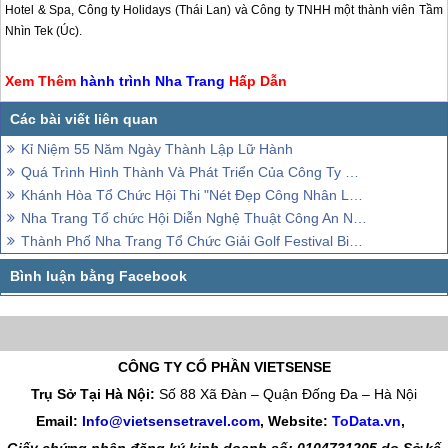
Hotel & Spa, Công ty Holidays (Thái Lan) và Công ty TNHH một thành viên Tầm
Nhìn Tek (Úc).
Xem Thêm
hành trình
Nha Trang
Hấp Dẫn
Kỉ Niệm 55 Năm Ngày Thành Lập Lữ Hành
Quá Trình Hình Thành Và Phát Triển Của Công Ty VietSense
Khánh Hòa Tổ Chức Hội Thi "Nét Đẹp Công Nhân Lao Động 2015"
Nha Trang Tổ chức Hội Diễn Nghệ Thuật Công An Nhân Dân
Thành Phố Nha Trang Tổ Chức Giải Golf Festival Biển 2015
CÔNG TY CỔ PHẦN VIETSENSE
Trụ Sở Tại Hà Nội:
Số 88 Xã Đàn – Quận Đống Đa – Hà Nội
Email:
Info@vietsensetravel.com
, Website:
ToData.vn
,
Giấy chứng nhận đăng ký kinh doanh số: 0104731205 do Sở kế