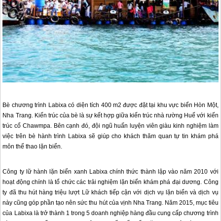
Bè chương trình Labixa có diện tích 400 m2 được đặt tại khu vực biển Hòn Một,
Nha Trang
. Kiến trúc của bè là sự kết hợp giữa kiến trúc nhà rường Huế với kiến
trúc cổ Chawmpa. Bên cạnh đó, đội ngũ huấn luyện viên giàu kinh nghiệm làm
việc trên bè hành trình Labixa sẽ giúp cho khách thăm quan tự tin khám phá
môn thể thao lặn biển.
Công ty lữ hành lặn biển xanh Labixa chính thức thành lập vào năm 2010 với
hoạt động chính là tổ chức các trải nghiệm lặn biển khám phá đại dương. Công
ty đã thu hút hàng triệu lượt Lữ khách tiếp cận với dịch vụ lặn biển và dịch vụ
này cũng góp phần tạo nên sức thu hút của vịnh
Nha Trang
. Năm 2015, mục tiêu
của Labixa là trở thành 1 trong 5 doanh nghiệp hàng đầu cung cấp chương trình