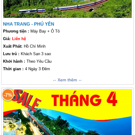
NHA TRANG - PHÚ YÊN
Phương tiện :
Máy Bay + Ô Tô
Giá:
Liên hệ
Xuất Phát:
Hồ Chí Minh
Lưu trú :
Khách Sạn 3 sao
Khởi hành :
Theo Yêu Cầu
Thời gian :
4 Ngày 3 Đêm
Tỉnh Phú Yên bao gồm cảnh quan đa dạng về núi, sông, đầm phá và
Xem thêm
đồng bằng màu mỡ với gần 200 km đường bờ biển dọc theo bờ biển
Nam Trung Bộ uốn lượn của Việt Nam. Tuy rằng chưa được biết đến
-7%
nhiều như thành phố biển Nha Trang, cách khoảng 120 km về phía Nam,
Phú Yên vẫn là nơi mà khách thăm quan vẫn có thể tận hưởng bãi cát
vàng trải rộng cho riêng mình. Là vùng biển có nhiều địa điểm nghỉ dưỡng
chất lượng cao và đúng túi tiền, còn suy nghĩ gì nữa cùng chúng tôi
tham gia chương trình trải nghiệm Nha Trang -Phú Yên ngay thôi.