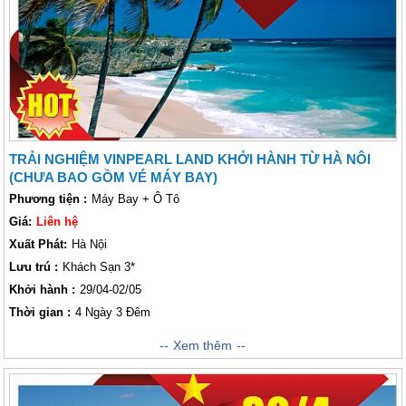
khuyến mại vào tháng 4 này cho quý khách trong 4 ngày 3 đêm tới thành
phố biển Nha Trang.
TRẢI NGHIỆM VINPEARL LAND KHỞI HÀNH TỪ HÀ NÔI
(CHƯA BAO GỒM VÉ MÁY BAY)
Phương tiện :
Máy Bay + Ô Tô
Giá:
Liên hệ
Xuất Phát:
Hà Nội
Lưu trú :
Khách Sạn 3*
Khởi hành :
29/04-02/05
Thời gian :
4 Ngày 3 Đêm
Từng là một trong những điểm thăm quan được yêu thích nhất tại Việt
Xem thêm
Nam, thành phố Nha Trang là một thành phố biển xinh đẹp với nhịp sống
năng động và cảnh quan thiên nhiên hùng vĩ. Đến với Nha Trang, Lữ
khách có thể tận hưởng một trong những bãi biển đẹp nhất Việt Nam với