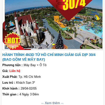
bãi cát trắng mịn và làn nước trong xanh. Thậm chí, bạn còn có “công
viên giải trí hấp dẫn nhất” (do Hiệp hội Lữ Hành Việt Nam bình chọn) -
Vinpearl Land, nơi bạn có thể nghỉ tại khách sạn 5 sao, được phục vụ hải
sản tuyệt vời và hàng loạt hoạt động. Ngoài ra còn có một số điểm tham
quan lịch sử cho những ai muốn khám phá các giá trị văn hóa.
HÀNH TRÌNH 4N3D TỪ HỒ CHÍ MINH GIẢM GIÁ DỊP 30/4
(BAO GỒM VÉ MÁY BAY)
Phương tiện :
Máy Bay + Ô Tô
Giá:
Liên hệ
Xuất Phát:
Tp. Hồ Chí Minh
Lưu trú :
Khách Sạn 3*
Khởi hành :
29/04-02/05
Thời gian :
4 Ngày 3 Đêm
Thư giãn dưới ánh nắng mặt trời là chuyện thường ngày ở phố biển Nha
Xem thêm