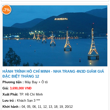
Trang nhộn nhịp. Xét cho cùng, đây là nơi có nhiều ngày nắng mỗi năm
hơn bất kỳ nơi nào khác ở Việt Nam. Bãi biển chính của thị trấn là Trần
-7%
Phú, trải dài 7 km với bãi cát nguyên sơ và nước trong vắt, được bao
quanh bởi những hàng cọ xào xạc, các quán bar bên bãi biển đầy màu
sắc và nhà hàng hải sản. Đây là những điều tuyệt vời cho chuyến thăm
quan của bạn tới Nha Trang, cùng Vietsense đến và thư giãn tại thành
phố xinh đẹp Nha Trang này nhé.
HÀNH TRÌNH HỒ CHÍ MINH - NHA TRANG 4N3D GIẢM GIÁ
ĐẶC BIỆT THÁNG 12
Phương tiện :
Máy Bay + Ô tô
Giá:
3,690,000 VNĐ
Xuất Phát:
TP. Hồ Chí Minh
Lưu trú :
Khách Sạn 3 ***
Khởi hành :
04, 05, 06, 11, 12, 13, 18, 19, 20/12