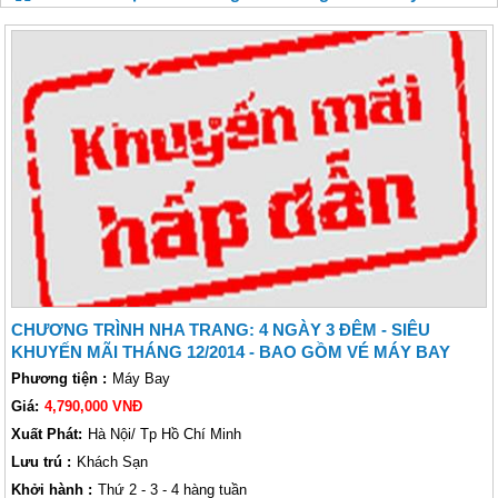
CHƯƠNG TRÌNH NHA TRANG: 4 NGÀY 3 ĐÊM - SIÊU
KHUYẾN MÃI THÁNG 12/2014 - BAO GỒM VÉ MÁY BAY
KHỨ HỒI.
Phương tiện :
Máy Bay
Giá:
4,790,000 VNĐ
Xuất Phát:
Hà Nội/ Tp Hồ Chí Minh
Lưu trú :
Khách Sạn
Khởi hành :
Thứ 2 - 3 - 4 hàng tuần