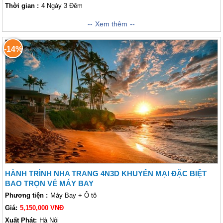
Thời gian :
4 Ngày 3 Đêm
Nha Trang thu hút không chỉ là những bãi biển đẹp mà còn có dịch vụ
Xem thêm
hành trình đẳng cấp, cộng với thời tiết ôn hòa thì Nha Trang chính là
thiên đường nghỉ dưỡng tuyệt nhất Việt Nam. Từng bừng tháng cuối
-14%
cùng của năm, VietSense Travel gửi tặng đến bạn chuyến khám phá đến
thành phố biển Nha Trang 4 ngày 3 đêm và những khuyến mãi đặc biệt
.Bạn đã sắn sàng đến với Nha Trang chưa? Nhanh tay đặt cho mình một
chương trình nghỉ dưỡng cực xịn xò mà lại hợp túi tiền tại Nha Trang
nhé.
HÀNH TRÌNH NHA TRANG 4N3D KHUYẾN MẠI ĐẶC BIỆT
BAO TRỌN VÉ MÁY BAY
Phương tiện :
Máy Bay + Ô tô
Giá:
5,150,000 VNĐ
Xuất Phát:
Hà Nội