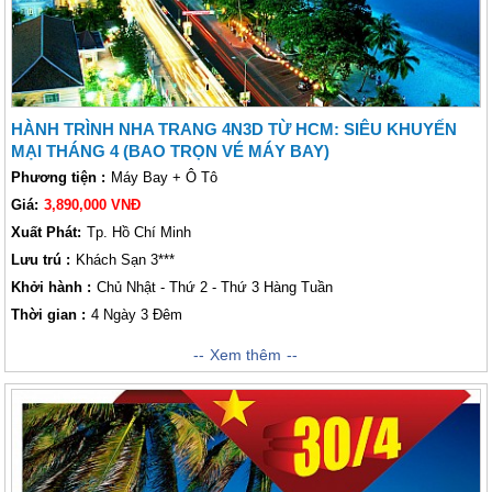
HÀNH TRÌNH NHA TRANG 4N3D TỪ HCM: SIÊU KHUYẾN
MẠI THÁNG 4 (BAO TRỌN VÉ MÁY BAY)
Phương tiện :
Máy Bay + Ô Tô
Giá:
3,890,000 VNĐ
Xuất Phát:
Tp. Hồ Chí Minh
Lưu trú :
Khách Sạn 3***
Khởi hành :
Chủ Nhật - Thứ 2 - Thứ 3 Hàng Tuần
Thời gian :
4 Ngày 3 Đêm
Nha Trang là một thành phố ven biển và là thủ phủ của tỉnh Khánh Hòa,
Xem thêm
thuộc vùng duyên hải Nam Trung Bộ Việt Nam. Phía bắc giáp huyện Ninh
Hoà, phía nam giáp thị xã Cam Ranh và phía tây giáp huyện Diên Khánh.
Thành phố có khoảng 392.000 dân, con số dự kiến tăng lên 630.000 dân
vào năm 2025. Nha Trang có bãi biển xanh, cát trắng, nắng vàng thích
hợp để tiến hành một chuyến khám phá nghỉ dưỡng. Để đáp ứng mong
muốn của Lữ khách VietSenase đã thiết kế một chương trình siêu