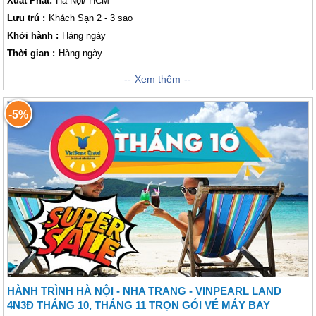
Xuất Phát:
Hà Nội/ HCM
Lưu trú :
Khách Sạn 2 - 3 sao
Khởi hành :
Hàng ngày
Thời gian :
Hàng ngày
Trải nghiệm 5 ngày 4 đêm tại thành phố biển xinh đẹp Nha Trang, nơi
Xem thêm
được mệnh danh là thành phố biển đẹp nhất Đông Nam Á với những bãi
cát trắng phau cùng nước biển xanh ngát tạo cảm giác thư thái. Trải
-5%
nghiệm "thành phố ngàn hoa" Đà Lạt với sắc hoa quyến rũ thơ mộng
cùng với cảnh vật lãng mạn, chắc chắn đây không phải lựa chọn sai lầm
của khách thăm quan.
HÀNH TRÌNH HÀ NỘI - NHA TRANG - VINPEARL LAND
4N3Đ THÁNG 10, THÁNG 11 TRỌN GÓI VÉ MÁY BAY