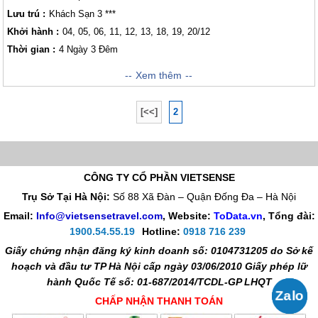
Lưu trú :
Khách Sạn 3 ***
Khởi hành :
04, 05, 06, 11, 12, 13, 18, 19, 20/12
Thời gian :
4 Ngày 3 Đêm
Được công nhận là 1 trong những vịnh biển đẹp nhất thế giới, Nha Trang
Xem thêm
may mắn khi thiên nhiên ưu ái ban tặng cho nhiều yếu tố lý tưởng cho
việc Phát triển Lữ Hành . Với những bãi cát dài trắng mịn trải dài, những
[<<]
2
hòn đảo ngoài khơi tuyệt đẹp, những rặng san hô dưới lòng đại dương
hay những di tích cổ kính gây tò mò cho Lữ khách . Khí hậu tương đối
ôn hòa, mùa khô kéo dài và không có mùa đông lạnh. Trong năm, bạn có
thể dễ dàng lên kế hoạch tận hưởng kỳ nghỉ dưỡng tại phố biển Nha
Trang cùng những người thân yêu của mình.
CÔNG TY CỔ PHẦN VIETSENSE
Trụ Sở Tại Hà Nội:
Số 88 Xã Đàn – Quận Đống Đa – Hà Nội
Email:
Info@vietsensetravel.com
, Website:
ToData.vn
,
Tổng đài:
1900.54.55.19
Hotline:
0918 716 239
Giấy chứng nhận đăng ký kinh doanh số: 0104731205 do Sở kế
hoạch và đầu tư TP Hà Nội cấp ngày 03/06/2010 Giấy phép lữ
hành Quốc Tế số: 01-687/2014/TCDL-GP LHQT
CHẤP NHẬN THANH TOÁN