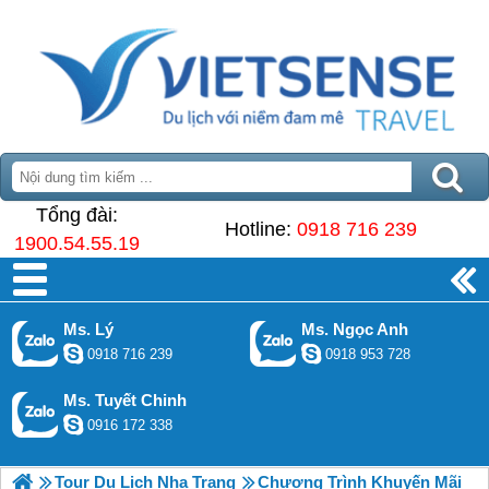
Tổng đài:
Hotline:
0918 716 239
1900.54.55.19
Ms. Lý
Ms. Ngọc Anh
0918 716 239
0918 953 728
Ms. Tuyết Chinh
0916 172 338
Tour Du Lịch Nha Trang
Chương Trình Khuyến Mãi