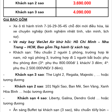
Khách sạn 2 sao
3.690.000
Khách sạn 3 sao
4.090.000
Giá BAO GỒM
Xe ô tô hành trình 7-16-29-35-45 chỗ đời mới điều hòa, lái
xe chuyên nghiệp (kinh nghiệm nhiệt tình, văn minh, lịch
sự).
Vé máy bay VietJet Air khứ hồi: Hồ Chí Minh –
Nha
Trang
– HCM, Bao gồm 7kg hành lý xách tay.
Khách sạn: Tiêu chuẩn 2 người 1 phòng, trường hợp lẻ
nam, nữ ngủ phòng 3, trường hợp đi 1 người bắt buộc phụ
thu phòng đơn (3*: phụ thu 800.000đ/ 1 khách/ 3 đêm; 4*:
phụ thu 2.500.000VND/ 3 đêm).
-
Khách sạn 3 sao
: The Light 2, Regalia, Majestic , … hoặc
tương đương
-
Khách sạn 2 sao
: 101 Ngôi Sao, Ban Mê, Sen Vàng, Xanh
Hòa Bình … hoặc tương đương
-
Khách sạn 4 sao
: Liberty, Galina, Dendro Gold … hoặc
tương đương
Ăn sáng Buffet tại khách sạn (3 sao), tiêu chuẩn tô/ly bún –