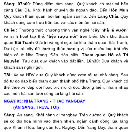
Sáng:
07h00
: Dùng điểm tâm sáng. Quý khách có mặt tại bến
cảng Cầu Đá. Khởi hành chuyến du ngoạn đảo. Đến
Hòn Mun
Quý khách tham quan, bơi lặn ngắm san hô. Đến
Làng Chài
. Quý
khách dùng cơm trưa trên tàu với các món ăn hải sản.
Chiều:
Thưởng thức chương trình văn nghệ “
cây nhà lá vườn
”
và sinh hoạt tập thể, “
tiệc rượu nổi
” trên biển. Đến khu thăm
quan
Bãi Tranh
Giải trí và nghỉ ngơi tại khu thăm quan Bãi Tranh,
Dự tiệc trái cây để thưởng thức hương vị của nhiều loại trái cây
hiện có ở
Nha Trang
. Đến Hòn Miễu
Tham quan Hồ cá Trí
Nguyên
. Tàu đưa quý khách vào đất liền
.
16h30
: Đưa khách về
khách sạn nghỉ ngơi.
Tối:
Xe và HDV đưa Quý khách dùng cơm tối tại nhà hàng. Sau
đó tự do dạo biển tham quan thành phố
Nha Trang
. Quý khách có
thể thuê xe đạp đôi hoặc xích lô đi dọc đường biển, nhấm nháp
các món hải sản tươi sống tại làng hải sản.
NGÀY 03:
NHA TRANG
- THÁC YANGBAY
(ĂN SÁNG, TRƯA, TỐI)
Sáng:
Ăn sáng. Khởi hành đi Yangbay. Trên đường đi Quý khách
sẽ có dịp hòa mình vào thiên nhiên, ngắm cảnh đồng lúa, làng
quê Khánh Hòa, làng dân tộc Raglay. Đến Yang Bay, tham quan