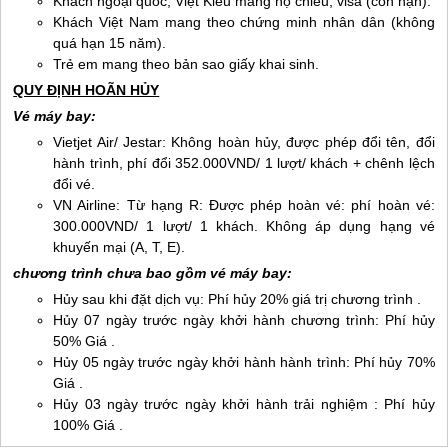
Khách ngoại quốc, Việt Kiều mang hộ chiếu, visa (còn hạn).
Khách Việt Nam mang theo chứng minh nhân dân (không
quá hạn 15 năm).
Trẻ em mang theo bản sao giấy khai sinh.
QUY ĐỊNH HOÃN HỦY
Vé máy bay:
Vietjet Air/ Jestar: Không hoàn hủy, được phép đổi tên, đổi
hành trình, phí đổi 352.000VND/ 1 lượt/ khách + chênh lệch
đổi vé.
VN Airline: Từ hạng R: Được phép hoàn vé: phí hoàn vé:
300.000VND/ 1 lượt/ 1 khách. Không áp dụng hạng vé
khuyến mại (A, T, E).
chương trình chưa bao gồm vé máy bay:
Hủy sau khi đặt dịch vụ: Phí hủy 20% giá trị chương trình .
Hủy 07 ngày trước ngày khởi hành chương trình: Phí hủy
50% Giá .
Hủy 05 ngày trước ngày khởi hành hành trình: Phí hủy 70%
Giá .
Hủy 03 ngày trước ngày khởi hành trải nghiệm : Phí hủy
100% Giá .