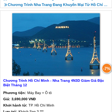
Chương Trình Nha Trang Đang Khuyến Mại Từ Hồ Chí Minh Tháng 12
-7%
Chương Trình Hồ Chí Minh - Nha Trang 4N3D Giảm Giá Đặc
Biệt Tháng 12
Phương tiện:
Máy Bay + Ô tô
Giá:
3,690,000 VNĐ
Khởi hành từ:
TP. Hồ Chí Minh
Lưu trú:
Khách Sạn 3 ***