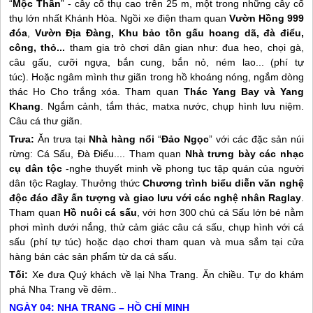
“
Mộc Thần
” - cây cổ thụ cao trên 25 m, một trong những cây cổ
thụ lớn nhất Khánh Hòa. Ngồi xe điện tham quan
Vườn Hồng 999
đóa
,
Vườn Địa Đàng, Khu bảo tồn gấu hoang dã, đà điểu,
công, thỏ...
tham gia trò chơi dân gian như: đua heo, chọi gà,
câu gấu, cưỡi ngựa, bắn cung, bắn nỏ, ném lao... (phí tự
túc). Hoặc ngâm mình thư giãn trong hồ khoáng nóng, ngắm dòng
thác Ho Cho trắng xóa. Tham quan
Thác Yang Bay và Yang
Khang
. Ngắm cảnh, tắm thác, matxa nước, chụp hình lưu niệm.
Câu cá thư giãn.
Trưa:
Ăn trưa tại
Nhà hàng nổi
“
Đảo Ngọc
” với các đặc sản núi
rừng: Cá Sấu, Đà Điểu.... Tham quan
Nhà trưng bày các nhạc
cụ dân tộc
-nghe thuyết minh về phong tục tập quán của người
dân tộc Raglay. Thưởng thức
Chương trình biểu diễn văn nghệ
độc đáo đầy ấn tượng và giao lưu với các nghệ nhân Raglay
.
Tham quan
Hồ nuôi cá sấu
, với hơn 300 chú cá Sấu lớn bé nằm
phơi mình dưới nắng, thử cảm giác câu cá sấu, chụp hình với cá
sấu (phí tự túc) hoặc dạo chơi tham quan và mua sắm tại cửa
hàng bán các sản phẩm từ da cá sấu.
Tối:
Xe đưa Quý khách về lại
Nha Trang
. Ăn chiều. Tự do khám
phá
Nha Trang
về đêm..
NGÀY 04:
NHA TRANG
– HỒ CHÍ MINH