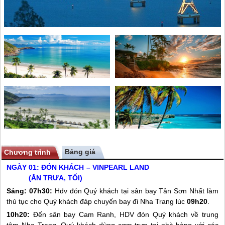
Bảng giá
Chương trình
NGÀY 01:
ĐÓN KHÁCH – VINPEARL LAND
(ĂN TRƯA, TỐI)
Sáng:
07h30:
Hdv đón Quý khách tại sân bay Tân Sơn Nhất làm
thủ tục cho Quý khách đáp chuyến bay đi
Nha Trang
lúc
09h20
.
10h20:
Đến sân bay Cam Ranh, HDV đón Quý khách về trung