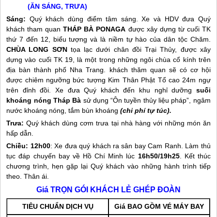
(ĂN SÁNG, TRƯA)
Sáng:
Quý khách dùng điểm tâm sáng. Xe và HDV đưa Quý
khách tham quan
THÁP BÀ PONAGA
được xây dựng từ cuối TK
thứ 7 đến 12, biểu tượng và là niềm tự hào của dân tộc Chăm.
CHÙA LONG SƠN
tọa lạc dưới chân đồi Trại Thủy, được xây
dựng vào cuối TK 19, là một trong những ngôi chùa cổ kính trên
địa bàn thành phố
Nha Trang
. khách thăm quan sẽ có cơ hội
được chiêm ngưỡng bức tượng Kim Thân Phật Tổ cao 24m ngự
trên đỉnh đồi. Xe đưa Quý khách đến khu nghỉ dưỡng
suối
khoáng nóng Tháp Bà
sử dụng “Ôn tuyền thủy liệu pháp”, ngâm
nước khoáng nóng, tắm bùn khoáng
(chi phí tự túc)
.
Trưa:
Quý khách dùng cơm trưa tại nhà hàng với những món ăn
hấp dẫn.
Chiều:
12h00
: Xe đưa quý khách ra sân bay Cam Ranh. Làm thủ
tục đáp chuyến bay về Hồ Chí Minh lúc
16h50/19h25
. Kết thúc
chương trình, hẹn gặp lại Quý khách vào những hành trình tiếp
theo. Thân ái.
Giá TRỌN GÓI KHÁCH LẺ GHÉP ĐOÀN
TIÊU CHUẨN DỊCH VỤ
Giá BAO GỒM VÉ MÁY BAY