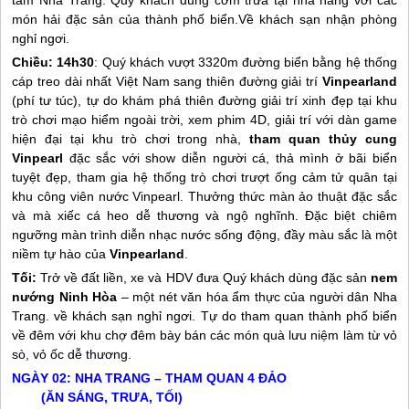
tâm
Nha Trang
. Quý khách dùng cơm trưa tại nhà hàng với các
món hải đặc sản của thành phố biển.Về khách sạn nhận phòng
nghỉ ngơi.
Chiều:
14h30
: Quý khách vượt 3320m đường biển bằng hệ thống
cáp treo dài nhất Việt Nam sang thiên đường giải trí
Vinpearland
(phí tư túc), tự do khám phá thiên đường giải trí xinh đẹp tại khu
trò chơi mạo hiểm ngoài trời, xem phim 4D, giải trí với dàn game
hiện đại tại khu trò chơi trong nhà,
tham quan thủy cung
Vinpearl
đặc sắc với show diễn người cá, thả mình ở bãi biển
tuyệt đẹp, tham gia hệ thống trò chơi trượt ống cảm tử quân tại
khu công viên nước Vinpearl. Thưởng thức màn ảo thuật đặc sắc
và mà xiếc cá heo dễ thương và ngộ nghĩnh. Đặc biệt chiêm
ngưỡng màn trình diễn nhạc nước sống động, đầy màu sắc là một
niềm tự hào của
Vinpearland
.
Tối:
Trở về đất liền, xe và HDV đưa Quý khách dùng đặc sản
nem
nướng Ninh Hòa
– một nét văn hóa ẩm thực của người dân
Nha
Trang
. về khách sạn nghỉ ngơi. Tự do tham quan thành phố biển
về đêm với khu chợ đêm bày bán các món quà lưu niệm làm từ vỏ
sò, vỏ ốc dễ thương.
NGÀY 02:
NHA TRANG
– THAM QUAN 4 ĐẢO
(ĂN SÁNG, TRƯA, TỐI)