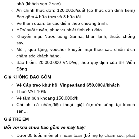
phở (khách sạn 2 sao)
Ăn chính thực đơn: 120.000đ/suất (có thực đơn đính kèm)
Bao gồm 4 bữa trưa và 3 bữa tối.
Vé tham quan: tại các điểm theo chương trình.
HDV suốt tuyến, phục vụ nhiệt tình chu đáo
Khuyến mại: Nước uống Sanna, khăn lạnh, thuốc chống
say.
Mũ , quà tặng, voucher khuyến mại theo các chiến dịch
chăm sóc khách hàng.
Bảo hiểm: 20.000.000 VND/vụ, theo quy định của BH Viễn
Đông
Giá KHÔNG BAO GỒM
Vé Cáp treo khứ hồi Vinpearland 650.000đ/khách
Thuế VAT 10%
Vé tắm bùn khoáng 150.000đ/k
Chi phí cá nhân,điện thoại ,giặt ủi,nước uống tại khách
sạn…
Giá TRẺ EM
Đối với Giá chưa bao gồm vé máy bay:
Dưới 05 tuổi: miễn phí hoàn toàn (bố mẹ tự chăm sóc, phát