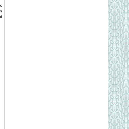
c
ển
i