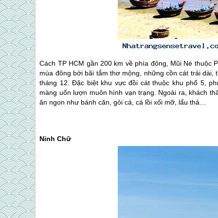
Cách TP HCM gần 200 km về phía đông, Mũi Né thuộc Pha
mùa đông bởi bãi tắm thơ mộng, những cồn cát trải dài, t
tháng 12. Đặc biệt khu vực đồi cát thuộc khu phố 5, p
màng uốn lượn muôn hình vạn trạng. Ngoài ra, khách t
ăn ngon như bánh căn, gỏi cá, cá lồi xối mỡ, lẩu thả…
Ninh Chữ