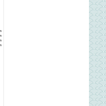
n
ến
n
n