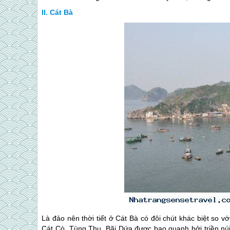
Cát Bà
Là đảo nên thời tiết ở Cát Bà có đôi chút khác biệt so v
Cát Cò, Tùng Thu, Bãi Dứa được bao quanh bởi triền núi