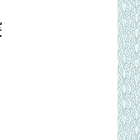
a
i
i