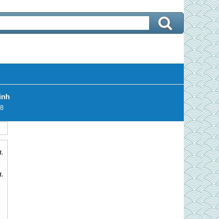
inh
8
,
g
,