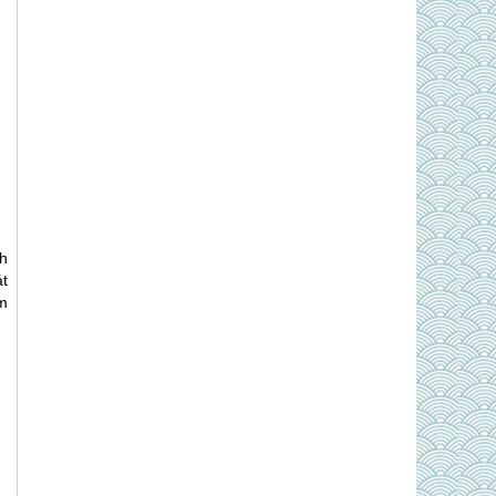
h
t
am