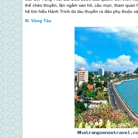
thể chèo thuyền, lặn ngắm san hô, câu mực, tham quan h
hệ tìm hiểu Hành Trình do tàu thuyền ra đảo phụ thuộc vào
Vũng Tàu