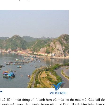
ới đất liền, mùa đông thì ít lạnh hơn và mùa hè thì mát mẻ. Các bãi t
 xanh mát, sóng êm, nước trong và ít gió lộng. Ngoài tắm biển, bạn c