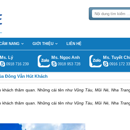
CẨM NANG
GIỚI THIỆU
LIÊN HỆ
Ms. Lý
Ms. Ngọc Anh
Ms. Tuyết Ch
0918 716 239
0918 953 728
0916 172 33
Mùa Đông Vẫn Hút Khách
ều khách thăm quan. Những cái tên như
Vũng Tàu, Mũi Né, Nha Trang
ều khách thăm quan. Những cái tên như
Vũng Tàu, Mũi Né,
Nha Tran