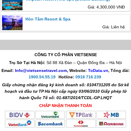
Giá: 4,300,000 VNĐ
Hòn Tằm Resort & Spa
Giá: Liên hệ
CÔNG TY CỔ PHẦN VIETSENSE
Trụ Sở Tại Hà Nội:
Số 88 Xã Đàn – Quận Đống Đa – Hà Nội
Email:
Info@vietsensetravel.com
, Website:
ToData.vn
,
Tổng đài:
1900.54.55.19
Hotline:
0918 716 239
Giấy chứng nhận đăng ký kinh doanh số: 0104731205 do Sở kế
hoạch và đầu tư TP Hà Nội cấp ngày 03/06/2010 Giấy phép lữ
hành Quốc Tế số: 01-687/2014/TCDL-GP LHQT
CHẤP NHẬN THANH TOÁN