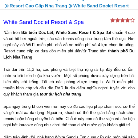
Resort Cao Cấp Nha Trang
White Sand Doclet Resort
White Sand Doclet Resort & Spa
Nằm trên
Bãi biển Dốc Lết
,
White Sand Resort & Spa
đạt chuẩn 4 sao
và có hồ bơi ngoài trời, các sân tennis cũng như trung tâm thể dục. Nơi
nghỉ này có Wi-Fi miễn phí, chỗ đỗ xe miễn phí và 4 lựa chọn ăn uống.
Resort cung cấp xe đưa đón miễn phí đến/từ Trung tâm
thành phố Du
Lịch Nha Trang
.
Trải dài trên 11,3 ha, các phòng và biệt thự rộng rãi tại đây đều có tầm
nhìn ra bãi biển hoặc khu vườn. Một số phòng được xây dựng trên bãi
biển đầy cát trắng. Tất cả các phòng được trang bị Wi-Fi miễn phí,
truyền hình cáp và đầu đĩa DVD là địa điểm nghĩa nghơi tuyệt vời cho
quý khách tham gia
tour du lịch nha trang
.
Spa ngay trong khuôn viên nơi này có đủ các liệu pháp chăm sóc cơ thể
và gói mát-xa đa dạng. Ngoài ra, khách có thể thư giãn bằng cách chơi
tennis hoặc bóng chuyền bãi biển. Chỗ ở này còn có thư viện và các tiện
nghi hát karaoke cũng như chơi thể thao dưới nước giúp khách giải trí.
Nằm trên đỉnh đồi, nhà hàng White Sand’s Top cung cấp các món hải sản