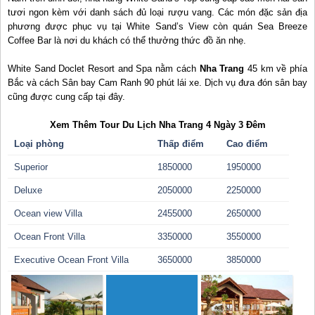
tươi ngon kèm với danh sách đủ loại rượu vang. Các món đặc sản địa
phương được phục vụ tại White Sand’s View còn quán Sea Breeze
Coffee Bar là nơi du khách có thể thưởng thức đồ ăn nhẹ.
White Sand Doclet Resort and Spa nằm cách
Nha Trang
45 km về phía
Bắc và cách Sân bay Cam Ranh 90 phút lái xe. Dịch vụ đưa đón sân bay
cũng được cung cấp tại đây.
Xem Thêm Tour Du Lịch Nha Trang 4 Ngày 3 Đêm
Loại phòng
Thấp điểm
Cao điểm
Superior
1850000
1950000
Deluxe
2050000
2250000
Ocean view Villa
2455000
2650000
Ocean Front Villa
3350000
3550000
Executive Ocean Front Villa
3650000
3850000