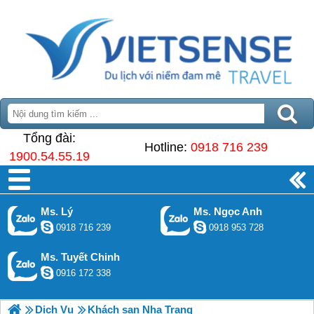
Tổng đài:
Hotline:
0918 716 239
1900.54.55.19
Ms. Lý
Ms. Ngọc Anh
0918 716 239
0918 953 728
Ms. Tuyết Chinh
0916 172 338
Dịch Vụ
Khách sạn Nha Trang