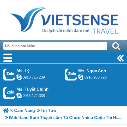
Ms. Lý
Ms. Ngọc Anh
0918 716 239
0918 953 728
Ms. Tuyết Chinh
0916 172 338
Cẩm Nang
Tin Tức
Waterland Suối Thạch Lâm Tổ Chức Nhiều Cuộc Thi Hấp Dẫn Dịp 30/4