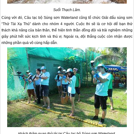
Suối Thạch Lâm.
Cùng với đó, Câu lạc bộ Súng sơn Waterland cũng tổ chức Giải đấu súng sơn
“Thử Tài Xạ Thủ” dành cho nhóm 4 người. Cuộc thi sẽ là cơ hội để bạn thử
thách khả năng của bản thân, thể hiện tinh thần đồng đội và trải nghiệm những
giây phút hết sức kịch tính và thú vị. Ngoài ra, đội thắng cuộc còn nhận được
những phần quà vô cùng hấp dẫn.
khách thăm quan thử tài tại Câu lạc bộ Súng sơn Waterland.