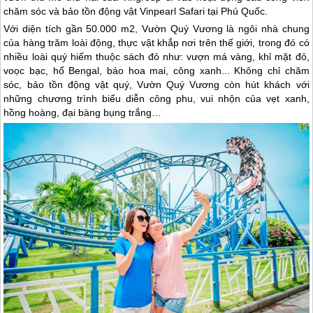
chăm sóc và bảo tồn động vật Vinpearl Safari tại Phú Quốc.
Với diện tích gần 50.000 m2, Vườn Quý Vương là ngôi nhà chung
của hàng trăm loài động, thực vật khắp nơi trên thế giới, trong đó có
nhiều loài quý hiếm thuộc sách đỏ như: vượn má vàng, khỉ mặt đỏ,
voọc bạc, hổ Bengal, báo hoa mai, công xanh... Không chỉ chăm
sóc, bảo tồn động vật quý, Vườn Quý Vương còn hút khách với
những chương trình biểu diễn công phu, vui nhộn của vẹt xanh,
hồng hoàng, đại bàng bụng trắng…