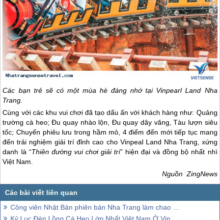
Các bạn trẻ sẽ có một mùa hè đáng nhớ tại Vinpearl Land
Nha
Trang
.
Cùng với các khu vui chơi đã tạo dấu ấn với khách hàng như: Quảng
trường cá heo; Đu quay nhào lộn, Đu quay dây văng, Tàu lượn siêu
tốc; Chuyến phiêu lưu trong hầm mỏ, 4 điểm đến mới tiếp tục mang
đến trải nghiệm giải trí đỉnh cao cho Vinpeal Land
Nha Trang
, xứng
danh là “
Thiên đường vui chơi giải trí
” hiện đại và đồng bộ nhất nhì
Việt Nam.
Nguồn ZingNews
Công viên Nhật Bản phiên bản Nha Trang làm chao đảo giới trẻ
Kỷ Lục Đèn Lồng Cá Heo Lớn Nhất Việt Nam Ở Vinpearl Land Nha Trang