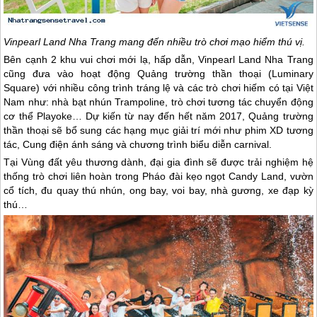
Vinpearl Land
Nha Trang
mang đến nhiều trò chơi mạo hiểm thú vị.
Bên cạnh 2 khu vui chơi mới lạ, hấp dẫn, Vinpearl Land
Nha Trang
cũng đưa vào hoạt động Quảng trường thần thoại (Luminary
Square) với nhiều công trình tráng lệ và các trò chơi hiếm có tại Việt
Nam như: nhà bạt nhún Trampoline, trò chơi tương tác chuyển động
cơ thể Playoke… Dự kiến từ nay đến hết năm 2017, Quảng trường
thần thoại sẽ bổ sung các hạng mục giải trí mới như phim XD tương
tác, Cung điện ánh sáng và chương trình biểu diễn carnival.
Tại Vùng đất yêu thương dành, đại gia đình sẽ được trải nghiệm hệ
thống trò chơi liên hoàn trong Pháo đài kẹo ngọt Candy Land, vườn
cổ tích, đu quay thú nhún, ong bay, voi bay, nhà gương, xe đạp kỳ
thú…