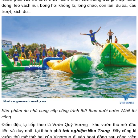
động, leo vách núi, bóng hơi khổng lồ, lòng chảo, con lăn, đu xà, cầu
trượt, xích đu....
Sản phẩm do nhà cung cấp công trình thể thao dưới nước Wibit thi
công.
Điểm độc, lạ tiếp theo là Vườn Quý Vương - khu vườn thú mở đầu
tiên và duy nhất tại thành phố
trải nghiệm
Nha Trang
. Đây cũng là
vườn thú mở thứ hai của Vingroup đi vào hoạt động sau công viên