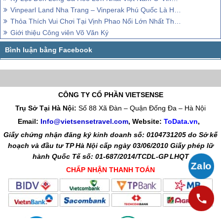
Vinpearl Land Nha Trang – Vinperak Phú Quốc Là Hai 'Điểm Đến Hấp Dẫn Nhất VN'
Thỏa Thích Vui Chơi Tại Vịnh Phao Nổi Lớn Nhất Thế Giới ở Nha Trang
Giới thiệu Công viên Võ Văn Ký
CÔNG TY CỔ PHẦN VIETSENSE
Trụ Sở Tại Hà Nội:
Số 88 Xã Đàn – Quận Đống Đa – Hà Nội
Email:
Info@vietsensetravel.com
, Website:
ToData.vn
,
Giấy chứng nhận đăng ký kinh doanh số: 0104731205 do Sở kế
hoạch và đầu tư TP Hà Nội cấp ngày 03/06/2010 Giấy phép lữ
hành Quốc Tế số: 01-687/2014/TCDL-GP LHQT
CHẤP NHẬN THANH TOÁN