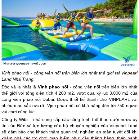
Vịnh phao nổi - công viên nổi trên biển lớn nhất thế giới tại Vinpearl
Land
Nha Trang
.
Độc và lạ nhất là
Vịnh phao nổi
- công viên nổi trên biển lớn nhất
thế giới với tổng diện tích 4.200 m2, vượt qua kỷ lục 3.000 m2 của
công viên phao nổi Dubai. Được thiết kế thành chữ VINPEARL với
nhiều màu sắc rực rỡ, Vịnh phao nổi có khả năng đón tới 750 người
vui chơi cùng lúc.
Công ty Wibit - nhà cung cấp các công trình thể thao dưới nước uy
tín của Đức và lực lượng cứu hộ chuyên nghiệp của Vinpearl Land
sẽ đảm bảo cho khách thăm quan trải nghiệm an toàn tuyệt đối khi
khám phá các trò chơi mạo hiểm như: cầu thăng bằng, tháp hành