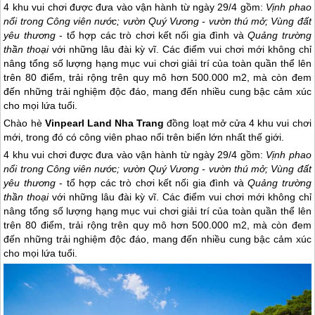
4 khu vui chơi được đưa vào vận hành từ ngày 29/4 gồm:
Vịnh phao
nổi trong Công viên nước; vườn Quý Vương - vườn thú mở; Vùng đất
yêu thương
- tổ hợp các trò chơi kết nối gia đình và
Quảng trường
thần thoại
với những lâu đài kỳ vĩ. Các điểm vui chơi mới không chỉ
nâng tổng số lượng hạng mục vui chơi giải trí của toàn quần thể lên
trên 80 điểm, trải rộng trên quy mô hơn 500.000 m2, mà còn đem
đến những trải nghiệm độc đáo, mang đến nhiều cung bậc cảm xúc
cho mọi lứa tuổi.
Chào hè
Vinpearl Land
Nha Trang
đồng loạt mở cửa 4 khu vui chơi
mới, trong đó có công viên phao nổi trên biển lớn nhất thế giới.
4 khu vui chơi được đưa vào vận hành từ ngày 29/4 gồm:
Vịnh phao
nổi trong Công viên nước; vườn Quý Vương - vườn thú mở; Vùng đất
yêu thương
- tổ hợp các trò chơi kết nối gia đình và
Quảng trường
thần thoại
với những lâu đài kỳ vĩ. Các điểm vui chơi mới không chỉ
nâng tổng số lượng hạng mục vui chơi giải trí của toàn quần thể lên
trên 80 điểm, trải rộng trên quy mô hơn 500.000 m2, mà còn đem
đến những trải nghiệm độc đáo, mang đến nhiều cung bậc cảm xúc
cho mọi lứa tuổi.