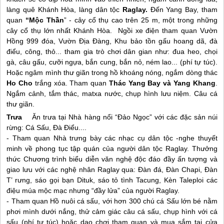
làng quê Khánh Hòa, làng dân tộc
Raglay.
Đến Yang Bay, tham
quan
“Mộc Thần
” - cây cổ thụ cao trên 25 m, một trong những
cây cổ thụ lớn nhất Khánh Hòa. Ngồi xe điện tham quan Vườn
Hồng 999 đóa, Vườn Địa Đàng, Khu bảo tồn gấu hoang dã, đà
điểu, công, thỏ... tham gia trò chơi dân gian như: đua heo, chọi
gà, câu gấu, cưỡi ngựa, bắn cung, bắn nỏ, ném lao... (phí tự túc).
Hoặc ngâm mình thư giãn trong hồ khoáng nóng, ngắm dòng thác
Ho Cho
trắng xóa. Tham quan
Thác Yang Bay và Yang Khang
.
Ngắm cảnh, tắm thác, matxa nước, chụp hình lưu niệm. Câu cá
thư giãn.
Trưa
Ăn trưa tại Nhà hàng nổi “Đảo Ngọc” với các đặc sản núi
rừng: Cá Sấu, Đà Điểu....
- Tham quan Nhà trưng bày các nhạc cụ dân tộc -nghe thuyết
minh về phong tục tập quán của người dân tộc Raglay. Thưởng
thức Chương trình biểu diễn văn nghệ độc đáo đầy ấn tượng và
giao lưu với các nghệ nhân Raglay qua: Đàn đá, Đàn Chapi, Đàn
T’ rưng, sáo gọi bạn Dituk, sáo tỏ tình Tacung, Kèn Taleploi các
điệu múa mộc mạc nhưng “đầy lửa” của người Raglay.
- Tham quan Hồ nuôi cá sấu, với hơn 300 chú cá Sấu lớn bé nằm
phơi mình dưới nắng, thử cảm giác câu cá sấu, chụp hình với cá
sấu (phí tự túc) hoặc dạo chơi tham quan và mua sắm tại cửa