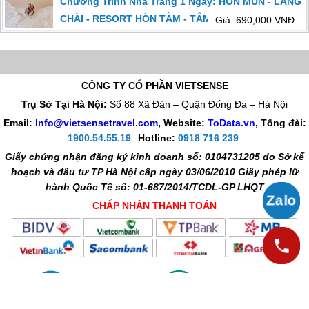
Chương Trình Nha Trang 1 Ngày: HÒN MUN - LÀNG
CHÀI - RESORT HÒN TẰM - TẮM BÙN
Giá: 690,000 VNĐ
CÔNG TY CỔ PHẦN VIETSENSE
Trụ Sở Tại Hà Nội:
Số 88 Xã Đàn – Quận Đống Đa – Hà Nội
Email:
Info@vietsensetravel.com
, Website:
ToData.vn
,
Tổng đài:
1900.54.55.19
Hotline:
0918 716 239
Giấy chứng nhận đăng ký kinh doanh số: 0104731205 do Sở kế
hoạch và đầu tư TP Hà Nội cấp ngày 03/06/2010 Giấy phép lữ
hành Quốc Tế số: 01-687/2014/TCDL-GP LHQT
CHẤP NHẬN THANH TOÁN