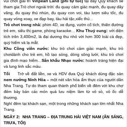
vui chơi giải trí
Vinpearl Land (phí tự túc)
tại đây Quý khách sẽ
tham gia:Trò chơi ngoài trời: đu quay cảm giác mạnh, đu quay dây
văng, đu quay thú nhún, đu quay con voi, tàu lượn siêu tốc, đu
quay vòng xoay, xe đạp bay, tàu hải tặc,xiếc thú…
Trò chơi trong nhà:
phim 4D, xe đụng, vườn cổ tích, thiên đường
trẻ em, siêu thị game, phòng karaoke…
Khu Thuỷ cung:
với diện
tích trên 3,400m2, là đại dương thu nhỏ với hơn 300 loài cá đẹp,
quý hiếm và lạ mắt.
Khu Công viên nước:
khu trò chơi cảm giác mạnh, khu trò
chơidành cho trẻ em, hồ tạo sóng, dòng sông lười, khu trò chơi
gia đình mạo hiểm…
Sân khấu Nhạc nước:
hoành tráng hiện đại
và lung linh sắc màu.
Tối
Trở về đất liền, xe và HDV đưa Quý khách dùng đặc sản
nem nướng Ninh Hòa –
một nét văn hóa ẩm thực của người dân
Nha Trang
. Tự do tham quan thành phố biển về đêm với khu chợ
đêm bày bán các món quà lưu niệm làm từ vỏ sò, vỏ ốc dễ
thương.
Nghỉ đêm tại khách sạn, một trong những khách sạn lớn nhất
Nha
Trang
.
NGÀY 2:
NHA TRANG
– ĐỊA TRUNG HẢI VIỆT NAM (ĂN SÁNG,
TRƯA, TỐI)