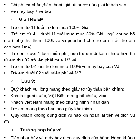
• Chi phí cá nhân,điện thoại ,giặt ủi,nước uống tại khách sạn…
• Vé máy bay + vé tàu
Giá TRẺ EM
• Trẻ em từ 11 tuổi trở lên mua 100% Giá
• Trẻ em từ 4 – dưới 11 tuổi mua mua 50% Giá , ngủ chung bố
mẹ ( phụ thu thêm 100k vé vinpearland cho trẻ em nếu trẻ em
cao hơn 1m4) .
• Trẻ em dưới 4 tuổi miễn phí, nếu trẻ em đi kèm nhiều hơn thì
từ em thứ 02 trở lên phải mua 1/2 vé
• Trẻ em từ 02 tuổi trở lên mua 100% vé máy bay của VJ.
• Trẻ em dưới 02 tuổi miễn phí vé MB.
Lưu ý:
• Quý khách vui lòng mang theo giấy tờ tùy thân bản chính:
• Khách ngoại quốc, Việt Kiều mang hộ chiếu, visa
• Khách Việt Nam mang theo chứng minh nhân dân
• Trẻ em mang theo bản sao giấy khai sinh
• Quý khách không dùng dịch vụ nào xin hoàn lại tiền vé dịch vụ
đó
Trường hợp hủy vé:
• Tiền phạt hủy vé máy bay theo quy định của hãng Hàng không