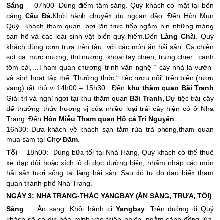
Sáng
07h00: Dùng điểm tâm sáng. Quý khách có mặt tại bến
cảng
Cầu Đá.
Khởi hành chuyến du ngoạn đảo. Đến Hòn Mun
Quý khách tham quan, bơi lặn trực tiếp ngắm hìn những mảng
san hô và các loài sinh vật biển quý hiếm.Đến
Làng Chài
. Quý
khách dùng cơm trưa trên tàu với các món ăn hải sản: Cá chiên
sốt cà, mực nướng, thịt nướng, khoai tây chiên, trứng chiên, canh
tôm cải,…Tham quan chương trình văn nghệ “ cây nhà lá vườn”
và sinh hoạt tập thể. Thưởng thức “ tiệc rượu nổi” trên biển (rượu
vang) rất thú vị 14h00 – 15h30: Đến
khu thăm quan Bãi Tranh
Giải trí và nghỉ ngơi tại khu thăm quan
Bãi Tranh,
Dự tiệc trái cây
để thưởng thức hương vị của nhiều loại trái cây hiện có ở
Nha
Trang
. Đến
Hòn Miễu
Tham quan Hồ cá Trí Nguyên
16h30: Đưa khách về khách sạn tắm rửa trả phòng,tham quan
mua sắm tại
Chợ Đầm
.
Tối
18h00: Dùng bữa tối tại Nhà Hàng, Quý khách có thể thuê
xe đạp đôi hoặc xích lô đi dọc đường biển, nhấm nháp các món
hải sản tươi sống tại làng hải sản. Sau đó tự do dạo biển tham
quan thành phố
Nha Trang
.
NGÀY 3:
NHA TRANG
-THÁC YANGBAY (ĂN SÁNG, TRƯA, TỐI)
Sáng
Ăn sáng. Khởi hành đi
Yangbay
. Trên đường đi Quý
khách sẽ có dịp hòa mình vào thiên nhiên, ngắm cảnh đồng lúa,