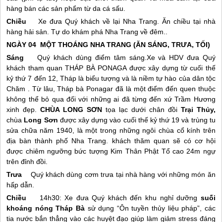
hàng bán các sản phẩm từ da cá sấu.
Chiều
Xe đưa Quý khách về lại
Nha Trang
. Ăn chiều tại nhà
hàng hải sản. Tự do khám phá
Nha Trang
về đêm..
NGÀY 04 MỘT THOÁNG
NHA TRANG
(ĂN SÁNG, TRƯA, TỐI)
Sáng
Quý khách dùng điểm tâm sáng.Xe và HDV đưa Quý
khách tham quan THÁP BÀ PONAGA được xây dựng từ cuối thế
kỷ thứ 7 đến 12, Tháp là biểu tượng và là niềm tự hào của dân tộc
Chăm . Từ lâu, Tháp bà Ponagar đã là một điểm đến quen thuộc
không thể bỏ qua đối với những ai đã từng đến xứ Trầm Hương
xinh đẹp.
CHÙA LONG SƠN
tọa lạc dưới chân đồi
Trại Thủy,
chùa
Long Sơn
được xây dựng vào cuối thế kỷ thứ 19 và trùng tu
sửa chữa năm 1940, là một trong những ngôi chùa cổ kính trên
địa bàn thành phố
Nha Trang
. khách thăm quan sẽ có cơ hội
được chiêm ngưỡng bức tượng Kim Thân Phật Tổ cao 24m ngự
trên đỉnh đồi.
Trưa
Quý khách dùng cơm trưa tại nhà hàng với những món ăn
hấp dẫn.
Chiều
14h30: Xe đưa Quý khách đến khu nghỉ dưỡng
suối
khoáng nóng Tháp Bà
sử dụng “Ôn tuyền thủy liệu pháp”, các
tia nước bắn thẳng vào các huyệt đạo giúp làm giảm stress đáng