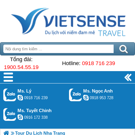
Tổng đài:
Hotline:
0918 716 239
1900.54.55.19
Ms. Lý
Ms. Ngọc Anh
0918 716 239
0918 953 728
Ms. Tuyết Chinh
0916 172 338
Tour Du Lịch Nha Trang