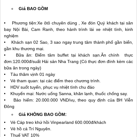
Giá BAO GỒM
• Phương tiện:Xe ôtô chuyên dùng , Xe đón Quý khách tại sân
bay Nội Bài, Cam Ranh, theo hành trình lái xe nhiệt tình, kinh
nghiệm
• Khách sạn 02 Sao, 3 sao ngay trung tâm thành phố gần biển,
gần khu thương mại.
• Bữa ăn: Điểm tâm buffet tại khách sạn.Ăn chính thực
đơn:120.000đ/suất Hải sản
Nha Trang
(Có thực đơn đính kèm các
bữa ăn trong ngày)
• Tàu thăm vịnh 01 ngày
• Vé tham quan: tại các điểm theo chương trình.
• HDV suốt tuyến, phục vụ nhiệt tình chu đáo
• Khuyến mại: Nước uống Sanna, khăn lạnh, thuốc chống say.
• Bảo hiểm: 20.000.000 VND/vụ, theo quy định của BH Viễn
Đông
Giá KHÔNG BAO GỒM:
• Vé Cáp treo khứ hồi Vinpearland 600.000đ/khách
• Vé hồ cá Trí Nguyên.
• Thuế VAT 10%