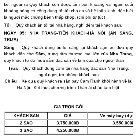
kể, ngoài ra Quý khách còn được tắm bùn khoáng và ngâm suối
khoáng nóng có công dụng rất tốt cho da và hệ thần kinh, đặc biết
là người mắc chứng bệnh thấp khớp. (chi phí tự túc)
Tối
Quý khách ăn tối tại nhà hàng, nghỉ đêm tại khách sạn.
NGÀY 05:
NHA TRANG
-TIỄN KHÁCH-HÀ NỘI (ĂN SÁNG,
TRƯA)
Sáng
Quý khách dung buffet sáng tại khách sạn, xe đưa quý
khách đến chợ
Đầm
, trung tâm thương mại lớn của
Nha Trang
,
quý khách tự do mua sắm đặc sản về làm quà cho người thân
Trưa
Quý khách dùng cơm tại nhà hàng đặc sản
Nha Trang
,
nghỉ ngơi, trả phòng khách sạn
Chiều
Xe đưa quý khách ra sân bay Cam Ranh khởi hành về lại
Hà Nội . Kết thúc chương trình.Thân ái chào tam biệt.
Giá TRỌN GÓI
KHÁCH SAN
GIÁ
Vé máy bay (dự k
2 SAO
3.750.000Đ
3.550.000Đ
3 SAO
4.250.000Đ