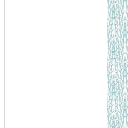
p
ý
,
n
:
g
,
i
n
c
h