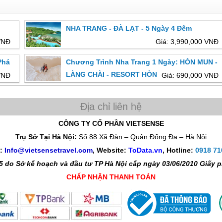
NHA TRANG - ĐÀ LẠT - 5 Ngày 4 Đêm
VNĐ
Giá: 3,990,000 VNĐ
Phá
Chương Trình Nha Trang 1 Ngày: HÒN MUN -
LÀNG CHÀI - RESORT HÒN TẰM - TẮM BÙN
VNĐ
Giá: 690,000 VNĐ
CÔNG TY CỔ PHẦN VIETSENSE
Trụ Sở Tại Hà Nội:
Số 88 Xã Đàn – Quận Đống Đa – Hà Nội
l:
Info@vietsensetravel.com
, Website:
ToData.vn
,
Hotline:
0918 71
 do Sở kế hoạch và đầu tư TP Hà Nội cấp ngày 03/06/2010 Giấy
CHẤP NHẬN THANH TOÁN