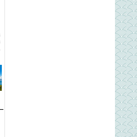
i
i
à
g