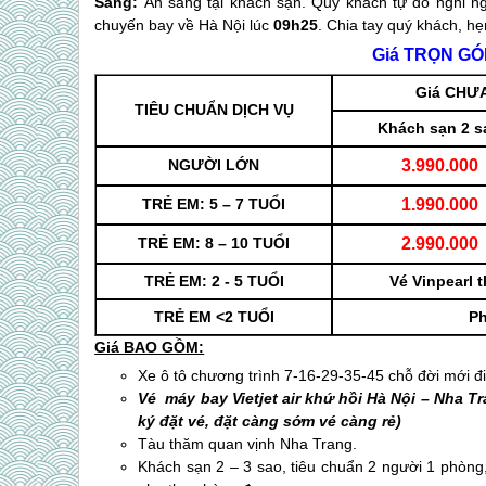
Sáng:
Ăn sáng tại khách sạn. Quý khách tự do nghỉ n
chuyến bay về Hà Nội lúc
09h25
. Chia tay quý khách, hẹ
Giá TRỌN G
Giá CHƯ
TIÊU CHUẨN DỊCH VỤ
Khách sạn 2 s
NGƯỜI LỚN
3.990.000
TRẺ EM: 5 – 7 TUỔI
1.990.000
TRẺ EM: 8 – 10 TUỔI
2.990.000
TRẺ EM: 2 - 5 TUỔI
Vé Vinpearl 
TRẺ EM <2 TUỔI
Ph
Giá BAO GỒM:
Xe ô tô chương trình 7-16-29-35-45 chỗ đời mới điề
Vé máy bay Vietjet air khứ hồi Hà Nội –
Nha Tr
ký đặt vé, đặt càng sớm vé càng rẻ)
Tàu thăm quan vịnh
Nha Trang
.
Khách sạn 2 – 3 sao, tiêu chuẩn 2 người 1 phòng