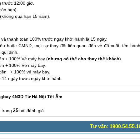
 trước 12:00 giờ.
còn hạn).
(không quá hạn 15 năm).
ỗ và thanh toán 100% trước ngày khởi hành là 15 ngày.
iếu hoặc CMND, mọi sự thay đổi liên quan đến vé đã xuất: tên hàn
 qui định.
iền + 100% Vé máy bay (
nhưng có thể cho thay thế khách
).
iền + 100% Vé máy bay.
 tiền + 100% vé máy bay.
y 14 ngày trước ngày khởi hành.
angbay 4N3D Từ Hà Nội Tết Âm
3
25
bài đánh giá
Tư vấn: 1900.54.55.1