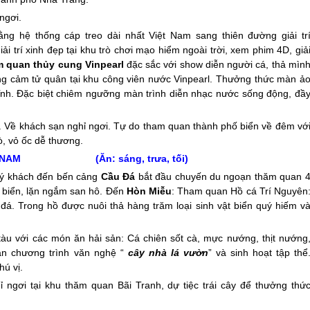
ngơi.
g hệ thống cáp treo dài nhất Việt Nam sang thiên đường giải tri
i trí xinh đẹp tại khu trò chơi mạo hiểm ngoài trời, xem phim 4D, giả
 quan thủy cung Vinpearl
đặc sắc với show diễn người cá, thả mìn
ợt ống cảm tử quân tại khu công viên nước Vinpearl. Thưởng thức màn ả
Đặc biệt chiêm ngưỡng màn trình diễn nhạc nước sống động, đầ
n. Về khách sạn nghỉ ngơi. Tự do tham quan thành phố biển về đêm vớ
̀, vỏ ốc dễ thương.
VIỆT NAM (Ăn: sáng, trưa, tối)
uý khách đến bến cảng
Cầu Đá
bắt đầu chuyến du ngoạn thăm quan 
 biển, lặn ngắm san hô. Đến
Hòn Miễu
: Tham quan Hồ cá Trí Nguyên
đá. Trong hồ được nuôi thả hàng trăm loại sinh vật biển quý hiếm v
tàu với các món ăn hải sản: Cá chiên sốt cà, mực nướng, thịt nướng
uan chương trình văn nghệ “
cây nhà lá vườn
” và sinh hoạt tập thể
hú vị.
 ngơi tại khu thăm quan Bãi Tranh, dự tiệc trái cây để thưởng thứ