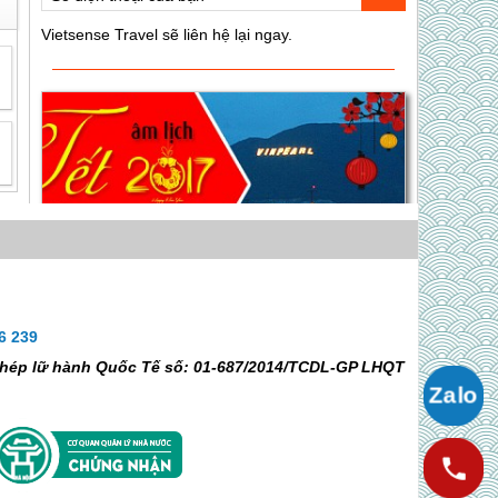
6 239
Chương Trình Hà Nôi - Nha Trang - Vinpear
 phép lữ hành Quốc Tế số: 01-687/2014/TCDL-GP LHQT
Land - Yangbay 4N3D Dịp Tết Âm Lịch
Liên hệ
Giá:
Giữ Chỗ
Chưa Cần Thanh Toán