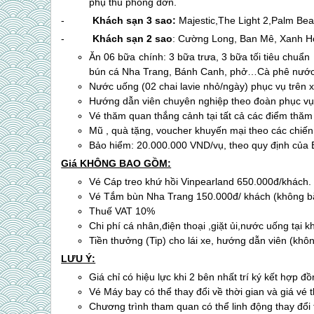
phụ thu phòng đơn.
-
Khách sạn 3 sao:
Majestic,The Light 2,Palm B
-
Khách sạn 2 sao
: Cường Long, Ban Mê, Xanh 
Ăn 06 bữa chính: 3 bữa trưa, 3 bữa tối tiêu chuẩ
bún cá
Nha Trang
, Bánh Canh, phở…Cà phê nước h
Nước uống (02 chai lavie nhỏ/ngày) phục vụ trên x
Hướng dẫn viên chuyên nghiệp theo đoàn phục vụ 
Vé thăm quan thắng cảnh tại tất cả các điểm thăm
Mũ , quà tặng, voucher khuyến mại theo các chiế
Bảo hiểm: 20.000.000 VND/vụ, theo quy định của
Giá KHÔNG BAO GỒM:
Vé Cáp treo khứ hồi Vinpearland 650.000đ/khách.
Vé Tắm bùn
Nha Trang
150.000đ/ khách (không bắ
Thuế VAT 10%
Chi phí cá nhân,điện thoại ,giặt ủi,nước uống tại
Tiền thưởng (Tip) cho lái xe, hướng dẫn viên (khô
LƯU Ý:
Giá chỉ có hiệu lực khi 2 bên nhất trí ký kết hợp đồ
Vé Máy bay có thể thay đổi về thời gian và giá vé
Chương trình tham quan có thể linh động thay đổi th