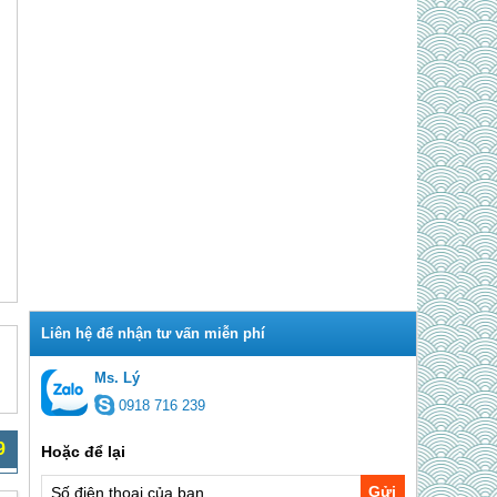
h
Ms. Lý
0918 716 239
9
Gửi