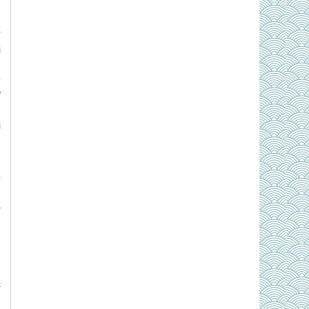
́
i
h
o
y
i
4
:
à
,
.
c