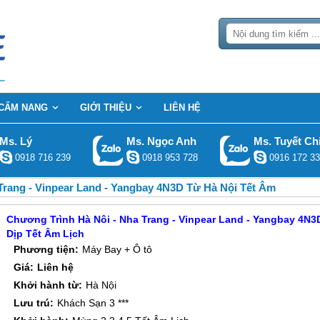
CẨM NANG
GIỚI THIỆU
LIÊN HỆ
Ms. Lý
Ms. Ngọc Anh
Ms. Tuyết Ch
0918 716 239
0918 953 728
0916 172 33
rang - Vinpear Land - Yangbay 4N3D Từ Hà Nội Tết Âm
Chương Trình Hà Nôi - Nha Trang - Vinpear Land - Yangbay 4N3
Dịp Tết Âm Lịch
Phương tiện:
Máy Bay + Ô tô
Giá:
Liên hệ
Khởi hành từ:
Hà Nội
Lưu trú:
Khách Sạn 3 ***