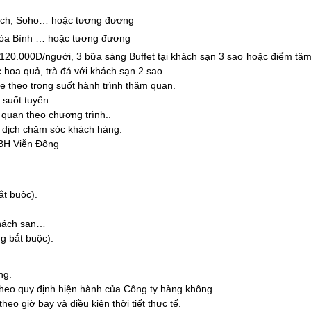
each, Soho… hoặc tương đương
Hòa Bình … hoặc tương đương
n 120.000Đ/người, 3 bữa sáng Buffet tại khách sạn 3 sao hoặc điểm tâ
oa quả, trà đá với khách sạn 2 sao .
e theo trong suốt hành trình thăm quan.
suốt tuyến.
 quan theo chương trình..
n dịch chăm sóc khách hàng.
 BH Viễn Đông
t buộc).
 khách sạn…
ng bắt buộc).
ng.
 theo quy định hiện hành của Công ty hàng không.
eo giờ bay và điều kiện thời tiết thực tế.