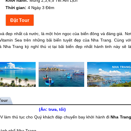
Khởi hành:
Mùng 2,3,4,5 Tết Âm Lịch
Thời gian:
4 Ngày 3 Đêm
 và đẹp nhất cả nước, là một hòn ngọc của biển đông và đáng giá. Nơ
itamin Sea trên những bãi biển tuyệt đẹp của Nha Trang. Cùng vớ
Nha Trang kỳ nghỉ thú vị tại bãi biển đẹp nhất hành tinh này sẽ l
AND (Ăn: trưa, tối)
HDV làm thủ tục cho Quý khách đáp chuyến bay khởi hành đi
Nha Tran
thành phố
Nha Trang
.