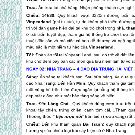
Trưa:
Ăn trưa tại nhà hàng. Nhận phòng khách sạn nghỉ 
Chiều:
14h30
: Quý khách vượt 3320m đường biển bằn
Vinpearland
(phí tư túc), tự do khám phá thiên đường giả
trí với dàn game hiện đại tại khu trò chơi trong nhà,
tham
ở bãi biển tuyệt đẹp, tham gia hệ thống trò chơi trư
thuật đặc sắc và mà xiếc cá heo dễ thương và ngộ nghĩnh. 
màu sắc là một niềm tự hào của
Vinpearland
.
Tối:
Đoàn ăn tối tại Vinpearl Land, sau đó trở về đất liề
khu chợ đêm bày bán các món quà lưu niệm làm từ vỏ so
NGÀY 02:
NHA TRANG
– 4 ĐẢO ĐỊA TRUNG HẢI 
Sáng:
Ăn sáng tại khách sạn. Sau bữa sáng, Xe đưa q
đảo
Nha Trang
: Đến
Hòn Mun,
Quý khách tham gia tắm
một vùng hồ trên biển được ngăn lại bằng hệ thống kè 
đẹp mắt giống như một bảo tàng sống về biển.
Trưa:
Đến
Làng Chài
. Quý khách dùng cơm trưa trên 
khoai tây chiên, trứng chiên, canh tôm cải,…Tham q
Thưởng thức
“ tiệc rượu nổi
” trên biển (rượu vang) rất t
Chiều:
Đến khu thăm quan
Bãi Tranh:
quý khách nghỉ
hương vị của nhiều loại trái cây hiện có ở
Nha Trang
.