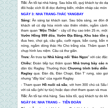
Tối:
Ăn tối tại nhà hàng. Sau bữa tối, quý khách tự do d
đôi hoặc xích lô đi dọc đường biển, nhấm nháp các món hả
NGÀY 3:
NHA TRANG
-THÁC YANGBAY (
Sáng:
Ăn sáng tại khách sạn. Sau bữa sáng, xe đón 
khách sẽ có dịp hòa mình vào thiên nhiên, ngắm cảnh
tham quan “
Mộc Thần
” - cây cổ thụ cao trên 25 m, mộ
Vườn Hồng 999 đóa
,
Vườn Địa Đàng, Khu bảo tồn gấ
đua heo, chọi gà, câu gấu, cưỡi ngựa, bắn cung, bắn n
nóng, ngắm dòng thác Ho Cho trắng xóa. Thăm quan
chụp hình lưu niệm. Câu cá thư giãn.
Trưa:
Ăn trưa tại
Nhà hàng nổi
“
Đảo Ngọc
” với các đặc
Chiều:
Đoàn tiếp tục thăm quan
Nhà trưng bày các 
dân tộc Raglay. Thưởng thức
Chương trình biểu diễn
Raglay
qua: Đàn đá, Đàn Chapi, Đàn T’ rưng, sáo gọi
nhưng “đầy lửa” của người Raglay.
- Tham quan
Hồ nuôi cá sấu
, với hơn 300 chú cá Sấu
với cá sấu (phí tự túc) hoặc dạo chơi tham quan và mua
Tối:
Ăn tối tại nhà hàng. Sau bữa tối, quý khách tự do 
NGÀY 04:
NHA TRANG
– TIỄN ĐOÀ