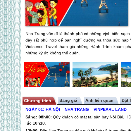
Nha Trang vốn dĩ là thành phố có những vịnh biển sạch
đây rất phù hợp để bạn nghĩ dưỡng và thỏa sức nạp V
Vietsense Travel tham gia những Hành Trình khám phá 
những ký ức không thể quên.
Bảng giá
Ảnh liên quan
Chương trình
NGÀY 01:
HÀ NỘI –
NHA TRANG
– VINPEARL L
Sáng:
08h00
: Qúy khách có mặt tại sân bay Nội Bài, 
lúc 10h10
.
12h00
: Đến
Nha Trang
xe đón quý khách về trung tâm 