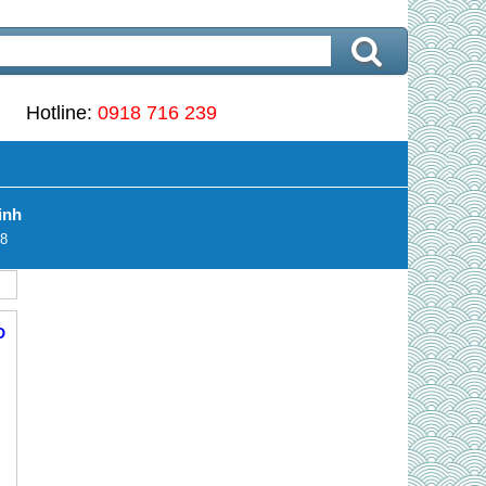
Hotline:
0918 716 239
inh
8
D