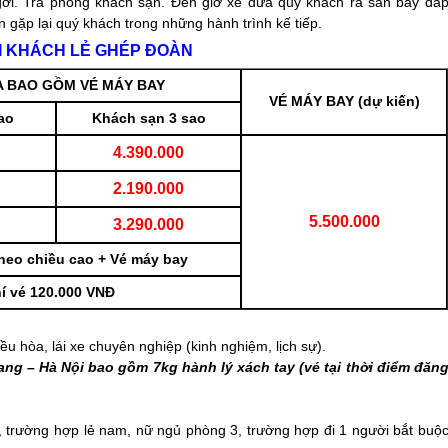
gơi. Trả phòng khách sạn. Đến giờ xe đưa quý khách ra sân bay đá
n gặp lại quý khách trong những hành trình kế tiếp.
ÓI KHÁCH LẺ GHÉP ĐOÀN
A BAO GỒM VÉ MÁY BAY
VÉ MÁY BAY (dự kiến)
ao
Khách sạn 3 sao
4.390.000
2.190.000
5.500.000
3.290.000
theo chiều cao + Vé máy bay
í vé 120.000 VNĐ
u hòa, lái xe chuyên nghiệp (kinh nghiệm, lịch sự).
ang
– Hà Nội bao gồm 7kg hành lý xách tay (vé tại thời điểm đăn
, trường hợp lẻ nam, nữ ngủ phòng 3, trường hợp đi 1 người bắt buộ