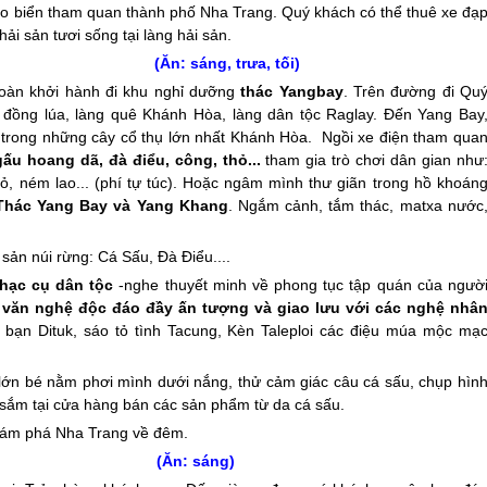
ạo biển tham quan thành phố
Nha Trang
. Quý khách có thể thuê xe đạ
i sản tươi sống tại làng hải sản.
Ăn: sáng, trưa, tối)
đoàn khởi hành đi khu nghỉ dưỡng
thác Yangbay
. Trên đường đi Qu
 đồng lúa, làng quê Khánh Hòa, làng dân tộc Raglay. Đến Yang Bay
t trong những cây cổ thụ lớn nhất Khánh Hòa. Ngồi xe điện tham qua
u hoang dã, đà điểu, công, thỏ...
tham gia trò chơi dân gian như
ỏ, ném lao... (phí tự túc). Hoặc ngâm mình thư giãn trong hồ khoán
Thác Yang Bay và Yang Khang
. Ngắm cảnh, tắm thác, matxa nước
 sản núi rừng: Cá Sấu, Đà Điểu....
nhạc cụ dân tộc
-nghe thuyết minh về phong tục tập quán của ngườ
 văn nghệ độc đáo đầy ấn tượng và giao lưu với các nghệ nhâ
 bạn Dituk, sáo tỏ tình Tacung, Kèn Taleploi các điệu múa mộc mạ
 lớn bé nằm phơi mình dưới nắng, thử cảm giác câu cá sấu, chụp hìn
 sắm tại cửa hàng bán các sản phẩm từ da cá sấu.
khám phá
Nha Trang
về đêm.
N (Ăn: sáng)