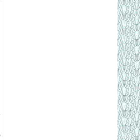
p
g
c