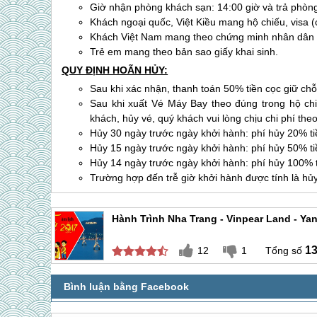
Giờ nhận phòng khách sạn: 14:00 giờ và trả phòng
Khách ngoại quốc, Việt Kiều mang hộ chiếu, visa (
Khách Việt Nam mang theo chứng minh nhân dân 
Trẻ em mang theo bản sao giấy khai sinh.
QUY ĐỊNH HOÃN HỦY:
Sau khi xác nhận, thanh toán 50% tiền cọc giữ ch
Sau khi xuất Vé Máy Bay theo đúng trong hộ ch
khách, hủy vé, quý khách vui lòng chịu chi phí theo
Hủy 30 ngày trước ngày khởi hành: phí hủy 20% t
Hủy 15 ngày trước ngày khởi hành: phí hủy 50% t
Hủy 14 ngày trước ngày khởi hành: phí hủy 100%
Trường hợp đến trễ giờ khởi hành được tính là hủ
Hành Trình Nha Trang - Vinpear Land - Y
1
12
1