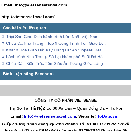
Email: Info@vietsensetravel.com
http://vietsensetravel.com/
Tripi Sàn Giao Dịch hành trình Lớn Nhất Việt Nam
Chùa Đá Nha Trang - Top 9 Công Trình Tôn Giáo Đẹp Nhất Thế Giới
Khánh Hòa Giao Đất Xây Dựng Dự Án Vinpearl Resort & Villas 2
hành trình Nha Trang- Đà Lạt khám phá Suối Đá Hòn Giao
Chùa Đá - Kiến Trúc Tôn Giáo Ấn Tượng Giữa Lòng Thành Phố
CÔNG TY CỔ PHẦN VIETSENSE
Trụ Sở Tại Hà Nội:
Số 88 Xã Đàn – Quận Đống Đa – Hà Nội
Email:
Info@vietsensetravel.com
, Website:
ToData.vn
,
Giấy chứng nhận đăng ký kinh doanh số: 0104731205 do Sở kế
hoạch và đầu tư TP Hà Nội cấp ngày 03/06/2010 Giấy phép lữ