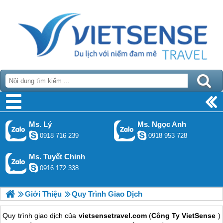
Ms. Lý
Ms. Ngọc Anh
0918 716 239
0918 953 728
Ms. Tuyết Chinh
0916 172 338
Giới Thiệu
Quy Trình Giao Dịch
Quy trình giao dịch của
vietsensetravel.com
(
Công Ty VietSense
)