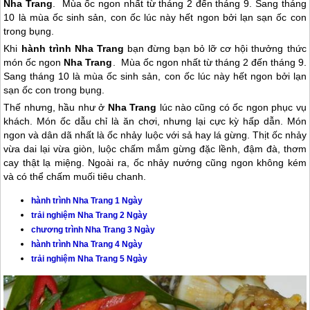
Nha Trang
. Mùa ốc ngon nhất từ tháng 2 đến tháng 9. Sang tháng
10 là mùa ốc sinh sản, con ốc lúc này hết ngon bởi lạn sạn ốc con
trong bụng.
Khi
hành trình
Nha Trang
bạn đừng bạn bỏ lỡ cơ hội thưởng thức
món ốc ngon
Nha Trang
. Mùa ốc ngon nhất từ tháng 2 đến tháng 9.
Sang tháng 10 là mùa ốc sinh sản, con ốc lúc này hết ngon bởi lạn
sạn ốc con trong bụng.
Thế nhưng, hầu như ở
Nha Trang
lúc nào cũng có ốc ngon phục vụ
khách. Món ốc dẫu chỉ là ăn chơi, nhưng lại cực kỳ hấp dẫn. Món
ngon và dân dã nhất là ốc nhảy luộc với sả hay lá gừng. Thịt ốc nhảy
vừa dai lại vừa giòn, luộc chấm mắm gừng đặc lềnh, đậm đà, thơm
cay thật lạ miệng. Ngoài ra, ốc nhảy nướng cũng ngon không kém
và có thể chấm muối tiêu chanh.
hành trình
Nha Trang
1 Ngày
trải nghiệm
Nha Trang
2 Ngày
chương trình
Nha Trang
3 Ngày
hành trình
Nha Trang
4 Ngày
trải nghiệm
Nha Trang
5 Ngày