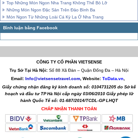
Top Những Món Ngon Nha Trang Không Thể Bỏ Lỡ
Những Món Ngon Đặc Sản Trên Đảo Bình Ba
Món Ngon Từ Những Loài Cá Kỳ Lạ Ở Nha Trang
CÔNG TY CỔ PHẦN VIETSENSE
Trụ Sở Tại Hà Nội:
Số 88 Xã Đàn – Quận Đống Đa – Hà Nội
Email:
Info@vietsensetravel.com
, Website:
ToData.vn
,
Giấy chứng nhận đăng ký kinh doanh số: 0104731205 do Sở kế
hoạch và đầu tư TP Hà Nội cấp ngày 03/06/2010 Giấy phép lữ
hành Quốc Tế số: 01-687/2014/TCDL-GP LHQT
CHẤP NHẬN THANH TOÁN