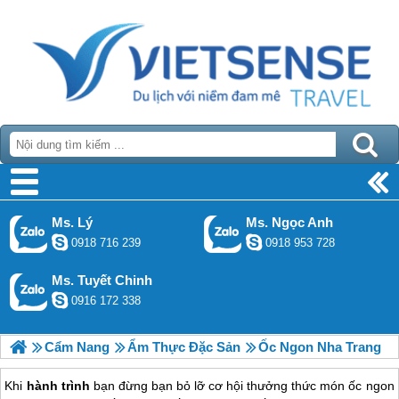
Ms. Lý
Ms. Ngọc Anh
0918 716 239
0918 953 728
Ms. Tuyết Chinh
0916 172 338
Cẩm Nang
Ẩm Thực Đặc Sản
Ốc Ngon Nha Trang
Khi
hành trình
bạn đừng bạn bỏ lỡ cơ hội thưởng thức món ốc ngon