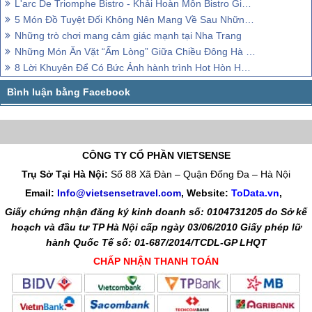
L'arc De Triomphe Bistro - Khải Hoàn Môn Bistro Giữa Lòng Nha Trang
5 Món Đồ Tuyệt Đối Không Nên Mang Về Sau Những Chuyến Đi
Những trò chơi mang cảm giác mạnh tại Nha Trang
Những Món Ăn Vặt “Ấm Lòng” Giữa Chiều Đông Hà Nội Giá Buốt
8 Lời Khuyên Để Có Bức Ảnh hành trình Hot Hòn Họt Trên Mạng Xã Hội
CÔNG TY CỔ PHẦN VIETSENSE
Trụ Sở Tại Hà Nội:
Số 88 Xã Đàn – Quận Đống Đa – Hà Nội
Email:
Info@vietsensetravel.com
, Website:
ToData.vn
,
Giấy chứng nhận đăng ký kinh doanh số: 0104731205 do Sở kế
hoạch và đầu tư TP Hà Nội cấp ngày 03/06/2010 Giấy phép lữ
hành Quốc Tế số: 01-687/2014/TCDL-GP LHQT
CHẤP NHẬN THANH TOÁN