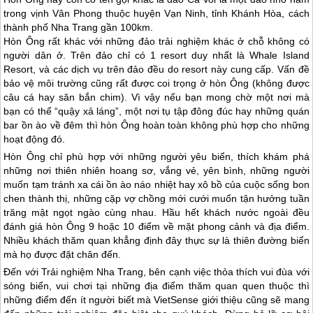
trong vịnh Vân Phong thuộc huyện Vạn Ninh, tỉnh Khánh Hòa, cách
thành phố
Nha Trang
gần 100km.
Hòn Ông rất khác với những đảo trải nghiệm khác ở chỗ không có
người dân ở. Trên đảo chỉ có 1 resort duy nhất là Whale Island
Resort, và các dịch vụ trên đảo đều do resort này cung cấp. Vấn đề
bảo vệ môi trường cũng rất được coi trọng ở hòn Ông (không được
câu cá hay săn bắn chim). Vì vậy nếu bạn mong chờ một nơi mà
bạn có thể “quậy xả láng”, một nơi tụ tập đông đúc hay những quán
bar ồn ào về đêm thì hòn Ông hoàn toàn không phù hợp cho những
hoạt động đó.
Hòn Ông chỉ phù hợp với những người yêu biển, thích khám phá
những nơi thiên nhiên hoang sơ, vắng vẻ, yên bình, những người
muốn tạm tránh xa cái ồn ào náo nhiệt hay xô bồ của cuộc sống bon
chen thành thị, những cặp vợ chồng mới cưới muốn tận hưởng tuần
trăng mật ngọt ngào cùng nhau. Hầu hết khách nước ngoài đều
đánh giá hòn Ông 9 hoặc 10 điểm về mặt phong cảnh và địa điểm.
Nhiều khách thăm quan khẳng định đây thực sự là thiên đường biển
mà họ được đặt chân đến.
Đến với Trải nghiệm
Nha Trang
, bên cạnh việc thỏa thích vui đùa với
sóng biển, vui chơi tại những địa điểm thăm quan quen thuộc thì
những điểm đến ít người biết mà VietSense giới thiệu cũng sẽ mang