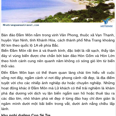
Bán đảo Đầm Môn nằm trong vịnh Vân Phong, thuộc xã Vạn Thạnh,
huyện Vạn Ninh, tỉnh Khánh Hòa, cách thành phố
Nha Trang
khoảng
80 km theo quốc lộ 1A về phía Bắc.
Biển Đầm Môn rất êm ả và thanh bình, đặc biệt là rất sạch, thấy tận
đáy vì vùng biển được che chắn bởi bán đảo Hòn Gốm và Hòn Lớn
theo hình cánh cung nên quanh năm không có sóng gió lớn từ biển
thổi vào.
Đến Đầm Môn bạn có thể tham quan làng chài tìm hiểu về cuộc
sống nơi đây, ngắm cảnh vì nơi đây phong cảnh rất đẹp, là địa điểm
tuyệt vời cho các nhiếp ảnh nghiệp dư hoặc chuyên nghiệp. Những
hoạt động khác ở Đầm Môn mà Lữ khách có thể trải nghiệm là khám
phá đại dương với dịch vụ lặn biển ngắm san hô hoặc thuê tàu ra
các đảo lớn, nhỏ khám phá vẻ đẹp ở từng đảo hay chỉ đơn giản là
ngâm mình dưới một bãi biển trong vắt, dưới ánh nắng chiều lấp
lánh.
khu nghỉ dưỡng Con Sẻ Tre