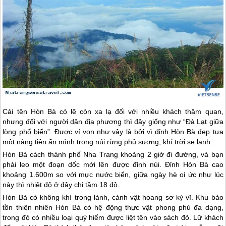
Cái tên Hòn Bà có lẽ còn xa lạ đối với nhiều khách thăm quan,
nhưng đối với người dân địa phương thì đây giống như “Đà Lạt giữa
lòng phố biển”. Được ví von như vậy là bởi vì đỉnh Hòn Bà đẹp tựa
một nàng tiên ẩn mình trong núi rừng phủ sương, khí trời se lạnh.
Hòn Bà cách thành phố
Nha Trang
khoảng 2 giờ đi đường, và bạn
phải leo một đoạn dốc mới lên được đỉnh núi. Đỉnh Hòn Bà cao
khoảng 1.600m so với mực nước biển, giữa ngày hè oi ức như lúc
này thì nhiệt độ ở đây chỉ tầm 18 độ.
Hòn Bà có không khí trong lành, cảnh vật hoang sơ kỳ vĩ. Khu bảo
tồn thiên nhiên Hòn Bà có hệ động thực vật phong phú đa dạng,
trong đó có nhiều loại quý hiếm được liệt tên vào sách đỏ. Lữ khách