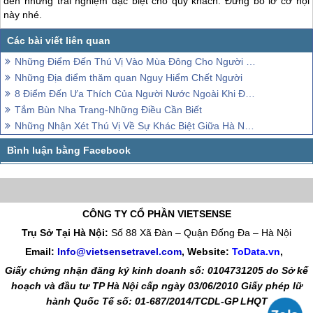
đến những trải nghiệm đặc biệt cho quý khách. Đừng bỏ lỡ cơ hội
này nhé.
Những Điểm Đến Thú Vị Vào Mùa Đông Cho Người đam mê xê dịch
Những Địa điểm thăm quan Nguy Hiểm Chết Người
8 Điểm Đến Ưa Thích Của Người Nước Ngoài Khi Đến Việt Nam
Tắm Bùn Nha Trang-Những Điều Cần Biết
Những Nhận Xét Thú Vị Về Sự Khác Biệt Giữa Hà Nội Và Hồ Chí Minh
CÔNG TY CỔ PHẦN VIETSENSE
Trụ Sở Tại Hà Nội:
Số 88 Xã Đàn – Quận Đống Đa – Hà Nội
Email:
Info@vietsensetravel.com
, Website:
ToData.vn
,
Giấy chứng nhận đăng ký kinh doanh số: 0104731205 do Sở kế
hoạch và đầu tư TP Hà Nội cấp ngày 03/06/2010 Giấy phép lữ
hành Quốc Tế số: 01-687/2014/TCDL-GP LHQT