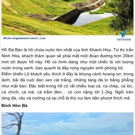
Hồ Đá Bàn là hồ chứa nước lớn nhất của tỉnh Khánh Hòa. Từ thị trấn
Ninh Hòa, khách thăm quan sẽ phải mất một đoạn đường hơn 20km
mới tới được hồ này. Hồ có hình dáng như một chiếc lá với lượng
nước trong xanh, bao quanh là dãy rừng nguyên sinh phòng hộ.
Điểm khiến Lữ khách yêu thích ở đây là khung cảnh hoang sơ, trong
lành; bãi đá cuội đan xen cát trắng, những tảng đá to bằng phẳng
như mặt bàn. Đặc biệt trong hồ có rất nhiều loại cá: cá chép, cá lóc,
cá chình, cá mè, cá trắm đen… có con nặng tới 1-2kg. Ngồi trên
tảng đá, câu và nướng cá tại chỗ là thú vui làm dân phượt thích mê.
Đỉnh Hòn Bà