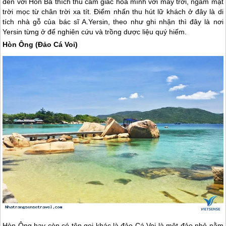
đến với Hòn Bà thích thú cảm giác hòa mình với mây trời, ngắm mặt
trời mọc từ chân trời xa tít. Điểm nhấn thu hút lữ khách ở đây là di
tích nhà gỗ của bác sĩ A.Yersin, theo như ghi nhận thì đây là nơi
Yersin từng ở để nghiên cứu và trồng dược liệu quý hiếm.
Hòn Ông (Đảo Cá Voi)
Hòn Ông hay còn có tên gọi khác là đảo Cá Voi là một đảo nhỏ nằm