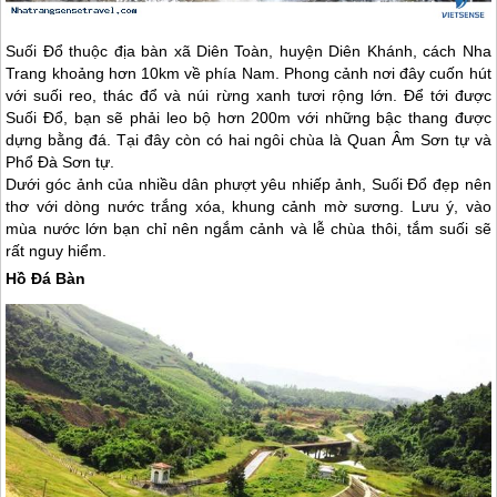
Suối Đổ thuộc địa bàn xã Diên Toàn, huyện Diên Khánh, cách
Nha
Trang
khoảng hơn 10km về phía Nam. Phong cảnh nơi đây cuốn hút
với suối reo, thác đổ và núi rừng xanh tươi rộng lớn. Để tới được
Suối Đổ, bạn sẽ phải leo bộ hơn 200m với những bậc thang được
dựng bằng đá. Tại đây còn có hai ngôi chùa là Quan Âm Sơn tự và
Phổ Đà Sơn tự.
Dưới góc ảnh của nhiều dân phượt yêu nhiếp ảnh, Suối Đổ đẹp nên
thơ với dòng nước trắng xóa, khung cảnh mờ sương. Lưu ý, vào
mùa nước lớn bạn chỉ nên ngắm cảnh và lễ chùa thôi, tắm suối sẽ
rất nguy hiểm.
Hồ Đá Bàn