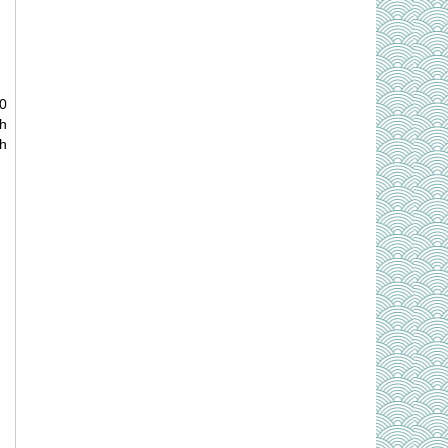
0
h
h