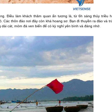
g. Điều làm khách thăm quan ấn tượng là, từ 6h sáng thủy triều h
ỏ. Các thôn đảo nơi đây còn khá hoang sơ. Bạn đi thuyền ra đảo và tr
 dải cát, mỏm đá ven biển để có kỳ nghỉ yên bình và đáng nhớ.