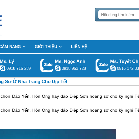
CẨM NANG
GIỚI THIỆU
LIÊN HỆ
Ms. Lý
Ms. Ngọc Anh
Ms. Tuyết Ch
0918 716 239
0918 953 728
0916 172 33
g Sở Ở Nha Trang Cho Dịp Tết
 chọn Đảo Yến, Hòn Ông hay đảo Điệp Sơn hoang sơ cho kỳ nghỉ Tế
 chọn Đảo Yến, Hòn Ông hay đảo Điệp Sơn hoang sơ cho kỳ nghỉ Tế