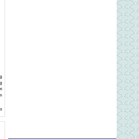
g
g
i
in
s