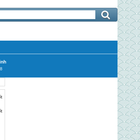
inh
8
t
t