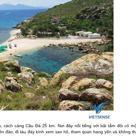
n, cách cảng Cầu Đá 25 km. Nơi đây nổi tiếng với bãi tắm đôi có mộ
rên đảo, đi tàu đáy kính xem san hô, tham quan hang yến và không th