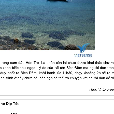
trong cụm đảo Hòn Tre. Là phần còn lại chưa được khai thác chươn
m xanh biếc như ngọc - lý do của cái tên Bích Đầm mà người dân tron
 duy nhất ra Bích Đầm, khởi hành lúc 11h30, chạy khoảng 2h sẽ ra tớ
hành trình ở đây chưa có, nên bạn có thể trò chuyện với người dân để x
Theo VnExpree
ho Dịp Tết