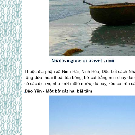
Thuộc địa phận xã Ninh Hải, Ninh Hòa, Dốc Lết cách
Nh
rặng dừa thoai thoải tỏa bóng, bờ cát trắng mịn chạy dà
có các dịch vụ như lướt môtô nước, dù bay, kéo co trên cát
Đảo Yến - Một bờ cát hai bãi tắm