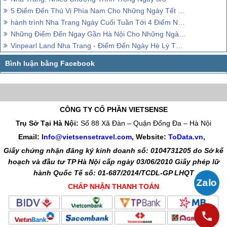
5 Điểm Đến Thú Vị Phía Nam Cho Những Ngày Tết Dương Lịch
hành trình Nha Trang Ngày Cuối Tuần Tới 4 Điểm Nghỉ Dưỡng Lý Tưởng
Những Điểm Đến Ngay Gần Hà Nội Cho Những Ngày Cuối Tuần
Vinpearl Land Nha Trang - Điểm Đến Ngày Hè Lý Tưởng Cho Mọi Gia Đình
CÔNG TY CỔ PHẦN VIETSENSE
Trụ Sở Tại Hà Nội:
Số 88 Xã Đàn – Quận Đống Đa – Hà Nội
Email:
Info@vietsensetravel.com
, Website:
ToData.vn
,
Giấy chứng nhận đăng ký kinh doanh số: 0104731205 do Sở kế
hoạch và đầu tư TP Hà Nội cấp ngày 03/06/2010 Giấy phép lữ
hành Quốc Tế số: 01-687/2014/TCDL-GP LHQT
CHẤP NHẬN THANH TOÁN