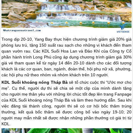
Trong dịp 20-10, Yang Bay thực hiện chương trình giảm giá 20% giá
phòng lưu trú, tặng 150 suất rau sạch cho những vị khách đến tham
quan vườn rau. Các KDL Suối Hoa Lan và Đảo Khỉ của Công ty Cổ
phần hành trình Long Phú cũng áp dụng chương trình giảm giá 30%
giá vé tham quan kể từ ngày 14 đến 20-10 dành cho các đối tượng
khách là các cơ quan, ban, ngành, đoàn thể, hội phụ nữ xã, phường,
các hội phụ nữ theo nhóm và nhóm khách trên 10 người.
KDL Suối khoáng nóng Tháp Bà
sẽ tổ chức cuộc thi “Ước mơ cho
mẹ”. Cụ thể, người dự thi sẽ chia sẻ một clip của mình dành tặng
cho người mẹ thân yêu với những lời chúc tốt đẹp lên trang Fanpage
của KDL Suối khoáng nóng Tháp Bà và làm theo hướng dẫn. Sau khi
việc đăng tải thành công, người thi sẽ có cơ hội bốc thăm trúng
thưởng, kết quả bốc thăm sẽ được công bố vào ngày 19-10; 20
người may mắn nhất sẽ được nhận những phần thưởng có giá trị từ
KDL.