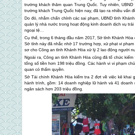
trường khách thăm quan Trung Quốc. Tuy nhiên, UBND tỉn
trường khách Trung Quốc hiện nay, đã tạo ra nhiều vấn đề
Do đó, nhằm chấn chỉnh các sai phạm, UBND tỉnh Khánh 
quản lý nhà nước trong hoạt động kinh doanh dịch vụ trải n
ngoại tệ…
Cụ thể, trong 6 tháng đầu năm 2017, Sở tỉnh Khánh Hòa 
Sở tỉnh này đã nhắc nhở 17 trường hợp, xử phạt vi phạm 
sơ cho Công an tỉnh Khánh Hòa xử lý 2 lao động người nư
Ngoài ra, Công an tỉnh Khánh Hòa cũng đã tổ chức kiểm t
tổng số tiền hơn 198 triệu đồng. Các hành vi vi phạm ch
quan có thẩm quyền.
Sở Tài chính Khánh Hòa kiểm tra 2 đợt về việc kê khai g
hành trình, gồm: 14 doanh nghiệp lữ hành và 41 doanh n
ngân sách hơn 203 triệu đồng.