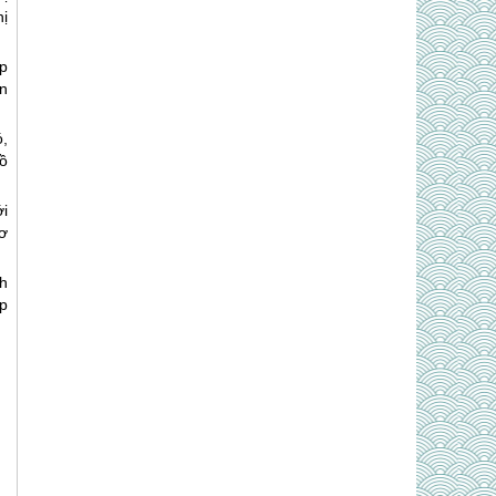
ị
p
án
,
ồ
i
ơ
h
p