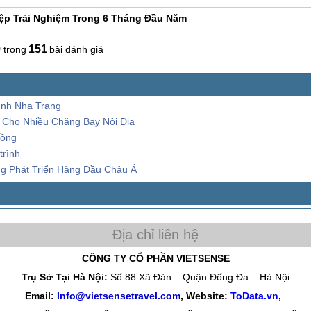
ệp Trải Nghiệm Trong 6 Tháng Đầu Năm
9
151
bài đánh giá
ình Nha Trang
ẻ Cho Nhiều Chặng Bay Nội Địa
Đồng
trình
ng Phát Triển Hàng Đầu Châu Á
CÔNG TY CỔ PHẦN VIETSENSE
Trụ Sở Tại Hà Nội:
Số 88 Xã Đàn – Quận Đống Đa – Hà Nội
Email:
Info@vietsensetravel.com
, Website:
ToData.vn
,