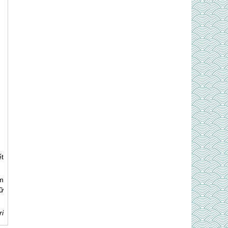
t
m
ữ
i