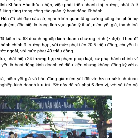
h Khánh Hòa thừa nhận, việc phát triển nhanh thị trường, nhất là th
 lúng túng trong công tác quản lý hoạt động lữ hành.
Hòa đã chỉ đạo các sở, ngành liên quan tăng cường công tác phối hợ
ghiệm, đặc biệt là trong lĩnh vực quản lý thuế, niêm yết giá, thanh to
đã kiểm tra 63 doanh nghiệp kinh doanh chương trình (7 đợt). Theo đó
hành chính 3 trường hợp, với mức phạt tiền 20,5 triệu đồng; chuyển h
ớc ngoài, với mức phạt 40 triệu đồng.
ra, phát hiện 24 trường hợp vi phạm pháp luật, xử phạt hành chính vớ
ủ yếu là hoạt động kinh doanh có điều kiện nhưng không đăng ký với c
iá, niêm yết giá và bán đúng giá niêm yết đối với 55 cơ sở kinh doan
ghiệp kinh doanh lưu trú. Sở này đã xử phạt 6 đơn vị, với số tiền nộ