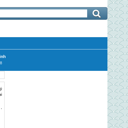
inh
8
ý
ại
,