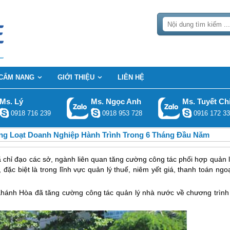
CẨM NANG
GIỚI THIỆU
LIÊN HỆ
Ms. Lý
Ms. Ngọc Anh
Ms. Tuyết Ch
0918 716 239
0918 953 728
0916 172 33
ng Loạt Doanh Nghiệp Hành Trình Trong 6 Tháng Đầu Năm
hỉ đạo các sở, ngành liên quan tăng cường công tác phối hợp quản l
đặc biệt là trong lĩnh vực quản lý thuế, niêm yết giá, thanh toán ngo
hánh Hòa đã tăng cường công tác quản lý nhà nước về chương trình 