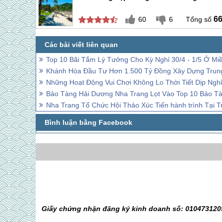
6
60
6
Top 10 Bãi Tắm Lý Tưởng Cho Kỳ Nghỉ 30/4 - 1/5 Ở Mi
Khánh Hòa Đầu Tư Hơn 1.500 Tỷ Đồng Xây Dựng Tru
Những Hoạt Động Vui Chơi Không Lo Thời Tiết Dịp Nghỉ
Bảo Tàng Hải Dương Nha Trang Lọt Vào Top 10 Bảo T
Nha Trang Tổ Chức Hội Thảo Xúc Tiến hành trình Tại 
Giấy chứng nhận đăng ký kinh doanh số: 0104731205