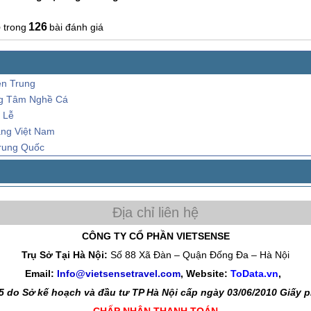
6
126
bài đánh giá
ền Trung
ng Tâm Nghề Cá
 Lễ
àng Việt Nam
Trung Quốc
CÔNG TY CỔ PHẦN VIETSENSE
Trụ Sở Tại Hà Nội:
Số 88 Xã Đàn – Quận Đống Đa – Hà Nội
Email:
Info@vietsensetravel.com
, Website:
ToData.vn
,
 do Sở kế hoạch và đầu tư TP Hà Nội cấp ngày 03/06/2010 Giấy
CHẤP NHẬN THANH TOÁN