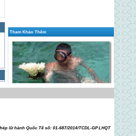
Tham Khảo Thêm
VNT 33 Hành Trình Biển Hè. HCM - Nha Trang -
Địa Trung Hải - HCM 3N2Đ
Giá 1,990,000 VNĐ
 phép lữ hành Quốc Tế số: 01-687/2014/TCDL-GP LHQT
Chương Trình Biển Hè - Hà Nội - Nha