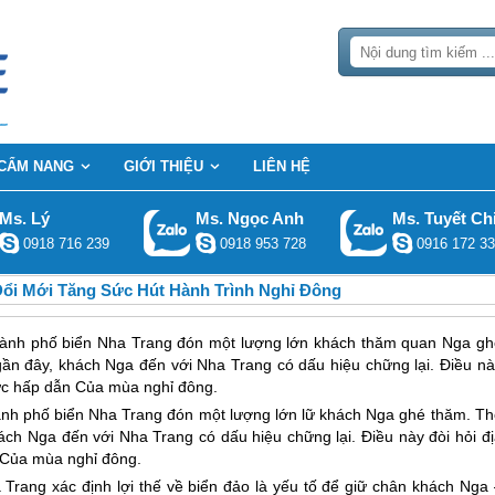
CẨM NANG
GIỚI THIỆU
LIÊN HỆ
Ms. Lý
Ms. Ngọc Anh
Ms. Tuyết Ch
0918 716 239
0918 953 728
0916 172 33
Đổi Mới Tăng Sức Hút Hành Trình Nghỉ Đông
hành phố biển Nha Trang đón một lượng lớn khách thăm quan Nga gh
 gần đây, khách Nga đến với Nha Trang có dấu hiệu chững lại. Điều nà
 sức hấp dẫn Của mùa nghỉ đông.
ành phố biển
Nha Trang
đón một lượng lớn lữ khách Nga ghé thăm. Th
khách Nga đến với
Nha Trang
có dấu hiệu chững lại. Điều này đòi hỏi đ
n Của mùa nghỉ đông.
 Trang
xác định lợi thế về biển đảo là yếu tố để giữ chân khách Nga 