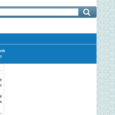
inh
8
é
y
ế
ịa
–