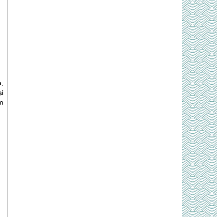
a,
i
m