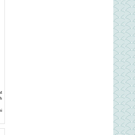
t
h
i