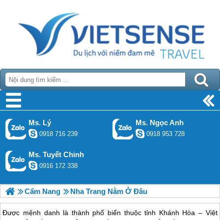
Ms. Lý
Ms. Ngọc Anh
0918 716 239
0918 953 728
Ms. Tuyết Chinh
0916 172 338
Cẩm Nang
Nha Trang Nằm Ở Đâu
Được mệnh danh là thành phố biển thuộc tỉnh Khánh Hòa – Việt