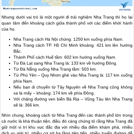
Nhưng dưới vai trò là một người đi trải nghiệm
Nha Trang
thì họ lại
quan tâm đến khoảng cách giữa thành phố với các điểm khởi hành
của họ.
Nha Trang
cách Hà Nội chừng: 1250 km xuống phía Nam.
Nha Trang
cách TP. Hồ Chí Minh khoảng: 421 km lên hướng
Bắc.
Thành Phố cách Huế tầm: 602 km hướng xuống Nam.
Từ Đà Lạt sang
Nha Trang
là: 133 km về hướng Đông.
Từ Đà Nẵng xuống
Nha Trang
tầm: 503 km.
Từ Phú Yên – Quy Nhơn ghé vào
Nha Trang
là: 117 km xuống
phía Nam.
Nếu bạn di chuyển từ Tây Nguyên về
Nha Trang
cũng không
xa là mấy – khoảng: 174 km về phía Đông.
Với chặng đường ven biển Bà Rịa – Vũng Tàu lên
Nha Trang
sẽ là: 366 km.
Nhìn chung, khoảng cách từ
Nha Trang
đến các thành phố lớn trong
cả nước là khá thuận tiện, điều đó càng chứng tỏ rằng
Nha Trang
đã
giữ một vị trí khu vực đắc địa với nhiều địa điểm khám phá, nhiều
dịch vụ giải trí, nhiều cơ sở hạ tầng tiên tiến, nhiều tuyến đường dễ