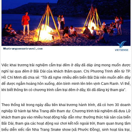
Việc khai trương trải nghiệm cắm trại đêm ở đây đã đáp ứng mong muốn được
nghỉ lại qua đêm ở Bãi Dài của khách thăm quan. Chị Phương Trinh đến từ TP.
Hồ Chí Minh đã chia sẻ: “Tôi đã nghe nhiều đến biển Bãi Dài nên muốn đến đây
để được ngắm hoàng hôn xuống, đón bình minh lên trên vịnh Cam Ranh. Vì thế,
khi biết thông tin có chương trình cắm trại đêm ở đây, tôi đã đăng ký tham gia”.
Theo thống kê trong ngày đầu tiên khai trương hành trình, đã có hơn 30 doanh
nghiệp lữ hành tại
Nha Trang
đến tham dự. Chương trình trải nghiệm đã đưa Lữ
khách tham gia vào nhiều hoạt động hấp dẫn như: thưởng thức hải sản của biển
Bãi Dài, tham gia các hoạt động vui chơi kết nối ngoài trời, tham quan trung tâm
biểu diễn xiếc rắn
Nha Trang
Snake show (xã Phước Đồng), sinh hoạt lửa trại,