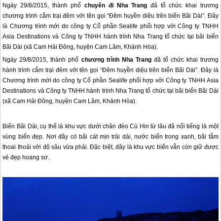
Ngày 29/8/2015, thành phố
chuyến đi Nha Trang
đã tổ chức khai trương
chương trình cắm trại đêm với tên gọi “Đêm huyền diệu trên biển Bãi Dài”. Đây
là Chương trình mới do công ty Cổ phần Sealife phối hợp với Công ty TNHH
Asia Destinations và Công ty TNHH hành trình Nha Trang tổ chức tại bãi biển
Bãi Dài (xã Cam Hải Đông, huyện Cam Lâm, Khánh Hòa).
Ngày 29/8/2015, thành phố
chương trình
Nha Trang
đã tổ chức khai trương
hành trình cắm trại đêm với tên gọi “Đêm huyền diệu trên biển Bãi Dài”. Đây là
Chương trình mới do công ty Cổ phần Sealife phối hợp với Công ty TNHH Asia
Destinations và Công ty TNHH hành trình
Nha Trang
tổ chức tại bãi biển Bãi Dài
(xã Cam Hải Đông, huyện Cam Lâm, Khánh Hòa).
Biển Bãi Dài, cụ thể là khu vực dưới chân đèo Cù Hin từ lâu đã nổi tiếng là một
vùng biển đẹp. Nơi đây có bãi cát mịn trải dài, nước biển trong xanh, bãi tắm
thoai thoải với độ sâu vừa phải. Đặc biệt, đây là khu vực biển vẫn còn giữ được
vẻ đẹp hoang sơ.