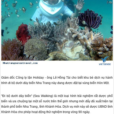
Giám đốc Công ty lặn Holiday - ông Lê Hồng Tài cho biết khu bè dịch vụ hành
trình đi bộ dưới đáy biển
Nha Trang
này đang được đặt tại vùng biển Hòn Một.
"Đi bộ dưới đáy biển" (Sea Walking) là một loại hình trải nghiệm rất được phổ
biến và ưa chuộng tại một số nước trên thế giới nhưng mới đấy đã xuất hiện tại
thành phố biển
Nha Trang
, tỉnh Khánh Hòa. Dịch vụ mới này sẽ được UBND tỉnh
Khánh Hòa cho phép hoạt động thử nghiệm trong vòng 90 ngày.