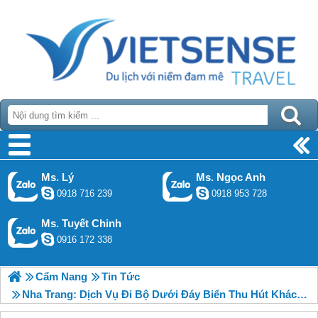
Ms. Lý
Ms. Ngọc Anh
0918 716 239
0918 953 728
Ms. Tuyết Chinh
0916 172 338
Cẩm Nang
Tin Tức
Nha Trang: Dịch Vụ Đi Bộ Dưới Đáy Biển Thu Hút Khách Thăm Quan