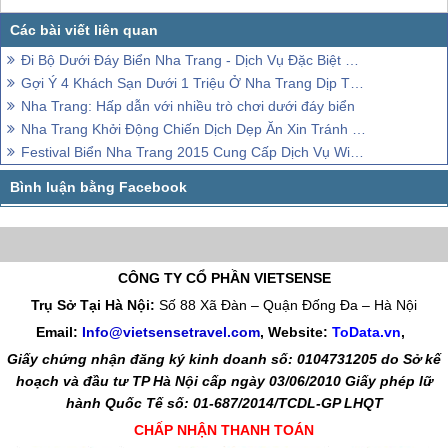
Đi Bộ Dưới Đáy Biển Nha Trang - Dịch Vụ Đặc Biệt Của Nha Trang
Gợi Ý 4 Khách Sạn Dưới 1 Triệu Ở Nha Trang Dịp Tết Âm Lịch
Nha Trang: Hấp dẫn với nhiều trò chơi dưới đáy biển
Nha Trang Khởi Động Chiến Dịch Dẹp Ăn Xin Tránh Làm Phiền khách thăm quan
Festival Biển Nha Trang 2015 Cung Cấp Dịch Vụ Wifi Miễn Phí
CÔNG TY CỔ PHẦN VIETSENSE
Trụ Sở Tại Hà Nội:
Số 88 Xã Đàn – Quận Đống Đa – Hà Nội
Email:
Info@vietsensetravel.com
, Website:
ToData.vn
,
Giấy chứng nhận đăng ký kinh doanh số: 0104731205 do Sở kế
hoạch và đầu tư TP Hà Nội cấp ngày 03/06/2010 Giấy phép lữ
hành Quốc Tế số: 01-687/2014/TCDL-GP LHQT
CHẤP NHẬN THANH TOÁN