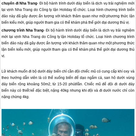
chuyến đi Nha Trang
- Đi bộ hành trình dưới đáy biển là dịch vụ trải nghiệm mới
tại vịnh Nha Trang do Công ty lặn Holiday tổ chức. Loại hình chương trình biển
đảo này đã gây được ấn tượng với khách thăm quan như một phương thức lặn
biển kiểu mới, giúp người tham gia có thể khám phá thế giới đại dương thú vị.
chương trình
Nha Trang
- Đi bộ hành trình dưới đáy biển là dịch vụ trải nghiệm
mới tại vịnh
Nha Trang
do Công ty lặn Holiday tổ chức. Loại hình chương trình
biển đảo này đã gây được ấn tượng với khách thăm quan như một phương thức
lặn biển kiểu mới, giúp người tham gia có thể khám phá thế giới đại dương thú
vị.
Lữ khách muốn đi bộ dưới đáy biển chỉ cần đội chiếc mũ có cung cấp khí oxy và
theo hướng dẫn viên là có thể xuống biển để dạo ngắm cá, san hô dưới vùng
đáy biển rộng khoảng 50m2, từ 15-20 phút/lần. Chiếc mũ để đội đi dưới đáy
biển này có thiết kế đặc biệt, nặng 40kg nhưng khi đội và đi dưới nước chỉ còn
nặng chừng 4kg.