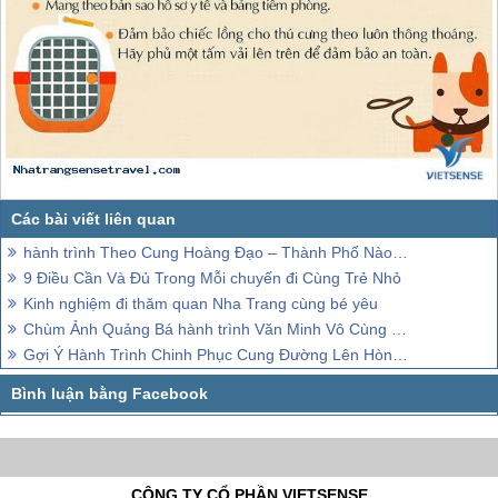
hành trình Theo Cung Hoàng Đạo – Thành Phố Nào Sẽ Phù Hợp Với Bạn?
9 Điều Cần Và Đủ Trong Mỗi chuyến đi Cùng Trẻ Nhỏ
Kinh nghiệm đi thăm quan Nha Trang cùng bé yêu
Chùm Ảnh Quảng Bá hành trình Văn Minh Vô Cùng Độc Đáo Tại Đà Nẵng
Gợi Ý Hành Trình Chinh Phục Cung Đường Lên Hòn Bà - Đà Lạt Xứ Biển
CÔNG TY CỔ PHẦN VIETSENSE