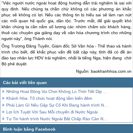
“Việc người nước ngoài hoạt động hướng dẫn trải nghiệm là sai với
quy định. Nếu chúng ta chần chừ không có các phương án khắc
phục sẽ không có lợi. Nếu các thông tin bị hiểu sai sẽ làm rạn nứt
các mối quan hệ quốc gia, dân tộc. Trước mắt, để giải quyết khó
khăn chúng ta cần nắm số lượng các nhóm chăm sóc khách hàng,
thuê các chuyên gia giảng dạy về văn hóa chương trình cho những
người này”, ông Thành nói.
Ông Trương Đăng Tuyến, Giám đốc Sở Văn hóa - Thể thao và hành
trình cho biết, để khắc phục vấn đề bất cập này, tỉnh đã có đề án
đào tạo nhân lực HDV trải nghiệm, nhất là tiếng Nga, hiện đang chờ
Bộ phê duyệt.
Nguồn: baokhanhhoa.com.vn
Những Hoạt Động Vui Chơi Không Lo Thời Tiết Dịp Nghỉ Lễ
Khánh Hòa: Tổ chức hoạt động tắm biển đêm
Phải Làm Gì Nếu Gặp Sự Cố Khi Đang hành trình Nước Ngoài?
Lợi Ích Tuyệt Vời Sau Mỗi chuyến đi Nước Ngoài
Tự Tin hành trình Nước Ngoài Bất Chấp Rào Cản Ngôn Ngữ