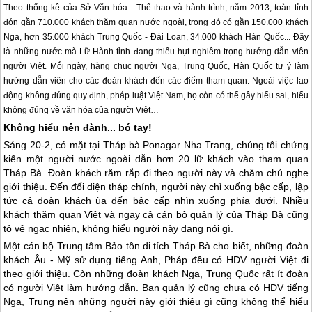
Theo thống kê của Sở Văn hóa - Thể thao và hành trình, năm 2013, toàn tỉnh
đón gần 710.000 khách thăm quan nước ngoài, trong đó có gần 150.000 khách
Nga, hơn 35.000 khách Trung Quốc - Đài Loan, 34.000 khách Hàn Quốc... Đây
là những nước mà Lữ Hành tỉnh đang thiếu hụt nghiêm trọng hướng dẫn viên
người Việt. Mỗi ngày, hàng chục người Nga, Trung Quốc, Hàn Quốc tự ý làm
hướng dẫn viên cho các đoàn khách đến các điểm tham quan. Ngoài việc lao
động không đúng quy định, pháp luật Việt Nam, họ còn có thể gây hiểu sai, hiểu
không đúng về văn hóa của người Việt…
Không hiểu nên đành... bó tay!
Sáng 20-2, có mặt tại Tháp bà Ponagar
Nha Trang
, chúng tôi chứng
kiến một người nước ngoài dẫn hơn 20 lữ khách vào tham quan
Tháp Bà. Đoàn khách răm rắp đi theo người này và chăm chú nghe
giới thiệu. Đến đối diện tháp chính, người này chỉ xuống bậc cấp, lập
tức cả đoàn khách ùa đến bậc cấp nhìn xuống phía dưới. Nhiều
khách thăm quan Việt và ngay cả cán bộ quản lý của Tháp Bà cũng
tỏ vẻ ngạc nhiên, không hiểu người này đang nói gì.
Một cán bộ Trung tâm Bảo tồn di tích Tháp Bà cho biết, những đoàn
khách Âu - Mỹ sử dụng tiếng Anh, Pháp đều có HDV người Việt đi
theo giới thiệu. Còn những đoàn khách Nga, Trung Quốc rất ít đoàn
có người Việt làm hướng dẫn. Ban quản lý cũng chưa có HDV tiếng
Nga, Trung nên những người này giới thiệu gì cũng không thể hiểu