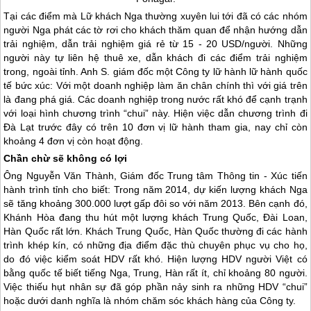
Tại các điểm mà Lữ khách Nga thường xuyên lui tới đã có các nhóm
người Nga phát các tờ rơi cho khách thăm quan để nhận hướng dẫn
trải nghiệm, dẫn trải nghiệm giá rẻ từ 15 - 20 USD/người. Những
người này tự liên hệ thuê xe, dẫn khách đi các điểm trải nghiệm
trong, ngoài tỉnh. Anh S. giám đốc một Công ty lữ hành lữ hành quốc
tế bức xúc: Với một doanh nghiệp làm ăn chân chính thì với giá trên
là đang phá giá. Các doanh nghiệp trong nước rất khó để cạnh trạnh
với loại hình chương trình “chui” này. Hiện việc dẫn chương trình đi
Đà Lạt trước đây có trên 10 đơn vị lữ hành tham gia, nay chỉ còn
khoảng 4 đơn vị còn hoạt động.
Chần chừ sẽ không có lợi
Ông Nguyễn Văn Thành, Giám đốc Trung tâm Thông tin - Xúc tiến
hành trình tỉnh cho biết: Trong năm 2014, dự kiến lượng khách Nga
sẽ tăng khoảng 300.000 lượt gấp đôi so với năm 2013. Bên cạnh đó,
Khánh Hòa đang thu hút một lượng khách Trung Quốc, Đài Loan,
Hàn Quốc rất lớn. Khách Trung Quốc, Hàn Quốc thường đi các hành
trình khép kín, có những địa điểm đặc thù chuyên phục vụ cho họ,
do đó việc kiểm soát HDV rất khó. Hiện lượng HDV người Việt có
bằng quốc tế biết tiếng Nga, Trung, Hàn rất ít, chỉ khoảng 80 người.
Việc thiếu hụt nhân sự đã góp phần nảy sinh ra những HDV “chui”
hoặc dưới danh nghĩa là nhóm chăm sóc khách hàng của Công ty.