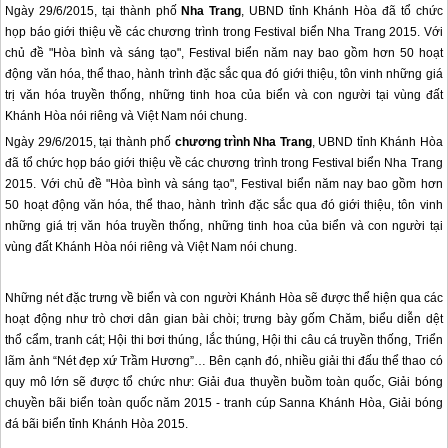
Ngày 29/6/2015, tại thành phố
Nha Trang
, UBND tỉnh Khánh Hòa đã tổ chức
họp báo giới thiệu về các chương trình trong Festival biển Nha Trang 2015. Với
chủ đề "Hòa bình và sáng tạo", Festival biển năm nay bao gồm hơn 50 hoạt
động văn hóa, thể thao, hành trình đặc sắc qua đó giới thiệu, tôn vinh những giá
trị văn hóa truyền thống, những tinh hoa của biển và con người tại vùng đất
Khánh Hòa nói riêng và Việt Nam nói chung.
Ngày 29/6/2015, tại thành phố
chương trình
Nha Trang
, UBND tỉnh Khánh Hòa
đã tổ chức họp báo giới thiệu về các chương trình trong Festival biển
Nha Trang
2015. Với chủ đề "Hòa bình và sáng tạo", Festival biển năm nay bao gồm hơn
50 hoạt động văn hóa, thể thao, hành trình đặc sắc qua đó giới thiệu, tôn vinh
những giá trị văn hóa truyền thống, những tinh hoa của biển và con người tại
vùng đất Khánh Hòa nói riêng và Việt Nam nói chung.
Những nét đặc trưng về biển và con người Khánh Hòa sẽ được thể hiện qua các
hoạt động như trò chơi dân gian bài chòi; trưng bày gốm Chăm, biểu diễn dệt
thổ cẩm, tranh cát; Hội thi bơi thúng, lắc thúng, Hội thi câu cá truyền thống, Triển
lãm ảnh “Nét đẹp xứ Trầm Hương”… Bên cạnh đó, nhiều giải thi đấu thể thao có
quy mô lớn sẽ được tổ chức như: Giải đua thuyền buồm toàn quốc, Giải bóng
chuyền bãi biển toàn quốc năm 2015 - tranh cúp Sanna Khánh Hòa, Giải bóng
đá bãi biển tỉnh Khánh Hòa 2015.