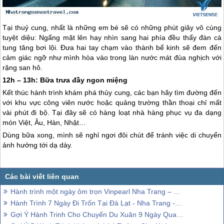
Tại thuỷ cung, nhất là những em bé sẽ có những phút giây vô cùng
tuyệt diệu: Ngẩng mặt lên hay nhìn sang hai phía đều thấy đàn cá
tung tăng bơi lội. Đưa hai tay chạm vào thành bể kinh sẽ đem đến
cảm giác ngỡ như mình hòa vào trong làn nước mát đùa nghịch với
rặng san hô.
12h – 13h: Bữa trưa đầy ngon miệng
Kết thúc hành trình khám phá thủy cung, các bạn hãy tìm đường đến
với khu vực công viên nước hoặc quảng trường thần thoại chỉ mất
vài phút đi bộ. Tại đây sẽ có hàng loạt nhà hàng phục vụ đa dạng
món Việt, Âu, Hàn, Nhật…
Dùng bữa xong, mình sẽ nghỉ ngơi đôi chút để tránh việc di chuyển
ảnh hưởng tới dạ dày.
Hành trình một ngày ôm trọn Vinpearl Nha Trang – Phần 2
Hành Trình 7 Ngày Đi Trốn Tại Đà Lạt - Nha Trang - Mũi Đôi - Phú Yên - Điệp Sơn
Gợi Ý Hành Trinh Cho Chuyến Du Xuân 9 Ngày Qua 5 Tỉnh Thành