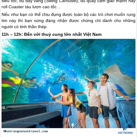
siêu tốc; đu dây văng (Swing Carousel); đu quay cảm giác mạnh hay
roll Coaster tàu lượn cao tốc…
Nếu như bạn có thể chịu đựng được toàn bộ các trò chơi muốn rụng
tim này thì bạn xứng đáng nhận được chứng chỉ dành cho những
người có tinh thần thép.
11h – 12h: Đến với thuỷ cung lớn nhất Việt Nam