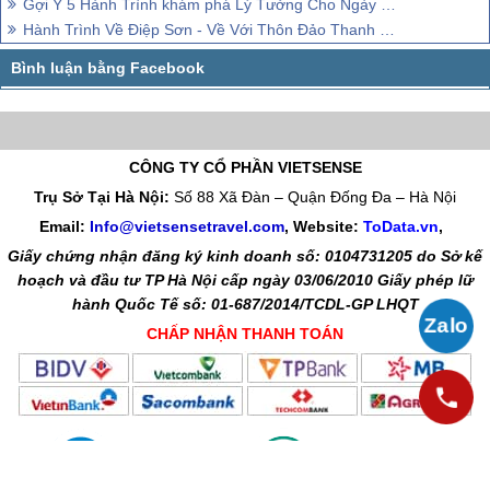
Gợi Ý 5 Hành Trình khám phá Lý Tưởng Cho Ngày Đông Tới Xuân Sáng
Hành Trình Về Điệp Sơn - Về Với Thôn Đảo Thanh Bình
CÔNG TY CỔ PHẦN VIETSENSE
Trụ Sở Tại Hà Nội:
Số 88 Xã Đàn – Quận Đống Đa – Hà Nội
Email:
Info@vietsensetravel.com
, Website:
ToData.vn
,
Giấy chứng nhận đăng ký kinh doanh số: 0104731205 do Sở kế
hoạch và đầu tư TP Hà Nội cấp ngày 03/06/2010 Giấy phép lữ
hành Quốc Tế số: 01-687/2014/TCDL-GP LHQT
CHẤP NHẬN THANH TOÁN