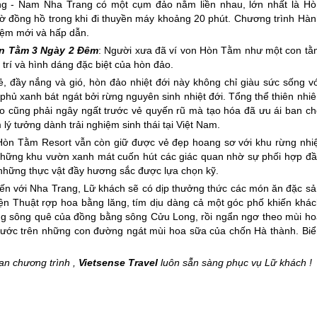
ông - Nam
Nha Trang
có một cụm đảo nằm liền nhau, lớn nhất là Hò
 đồng hồ trong khi đi thuyền máy khoảng 20 phút. Chương trình Hàn
hiệm mới và hấp dẫn.
n Tằm 3 Ngày 2 Đêm
: Người xưa đã ví von Hòn Tằm như một con tằ
trí và hình dáng đặc biệt của hòn đảo.
 đầy nắng và gió, hòn đảo nhiệt đới này không chỉ giàu sức sống vớ
hủ xanh bát ngát bởi rừng nguyên sinh nhiệt đới. Tổng thể thiên nhiê
o cũng phải ngây ngất trước vẻ quyến rũ mà tạo hóa đã ưu ái ban ch
lý tưởng dành trải nghiệm sinh thái tại Việt Nam.
Hòn Tằm Resort vẫn còn giữ được vẻ đẹp hoang sơ với khu rừng nhiệ
hững khu vườn xanh mát cuốn hút các giác quan nhờ sự phối hợp đầ
 những thực vật đầy hương sắc được lựa chọn kỹ.
ến với
Nha Trang
, Lữ khách sẽ có dịp thưởng thức các món ăn đặc sả
ện Thuật rợp hoa bằng lăng, tím dịu dàng cả một góc phố khiến khác
ng sông quê của đồng bằng sông Cửu Long, rồi ngẩn ngơ theo mùi ho
ước trên những con đường ngát mùi hoa sữa của chốn Hà thành. Biể
uan chương trình ,
Vietsense Travel
luôn sẵn sàng phục vụ Lữ khách !