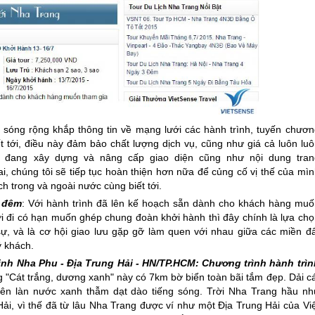
 sóng rộng khắp thông tin về mạng lưới các hành trình, tuyến chươn
 tới, điều này đảm bảo chất lượng dịch vụ, cũng như giá cả luôn luô
i đang xây dựng và nâng cấp giao diện cũng như nội dung tran
i, chúng tôi sẽ tiếp tục hoàn thiện hơn nữa để củng cố vị thế của mì
h trong và ngoài nước cùng biết tới.
 đêm
: Với hành trình đã lên kế hoạch sẵn dành cho khách hàng muố
i đi có hạn muốn ghép chung đoàn khởi hành thì đây chính là lựa chọ
h sự, và là cơ hội giao lưu gặp gỡ làm quen với nhau giữa các miền đ
ý khách.
ịnh Nha Phu - Địa Trung Hải - HN/TP.HCM: Chương trình hành trìn
 "Cát trắng, dương xanh" này có 7km bờ biển toàn bãi tắm đẹp. Dải cá
ên làn nước xanh thẫm dạt dào tiếng sóng. Trời
Nha Trang
hầu nh
i, vì thế đã từ lâu
Nha Trang
được ví như một Ðịa Trung Hải của Việ