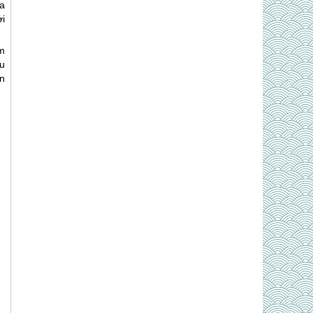
a
i
m
àu
in