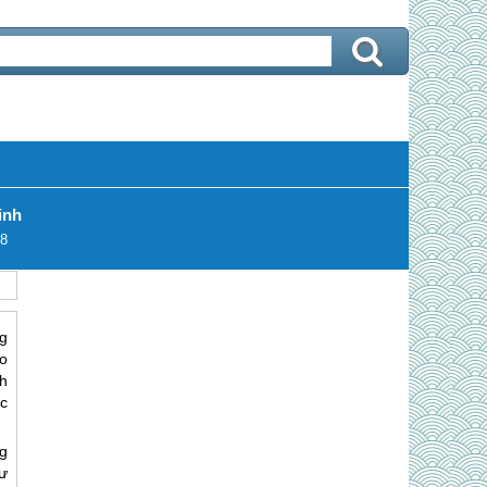
inh
8
g
ho
h
c
g
tư