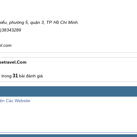
ểu, phường 5, quận 3, TP. Hồ Chí Minh.
-8)38343289
el.com
setravel.com
6
31
bài đánh giá
Lên Các Website