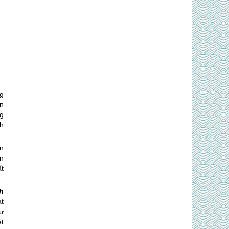
g
n
g
nh
n
n
ất
h
t
ư
t