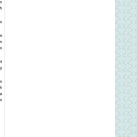
n
h
m
i
n
o
t
y
n
h
a
n