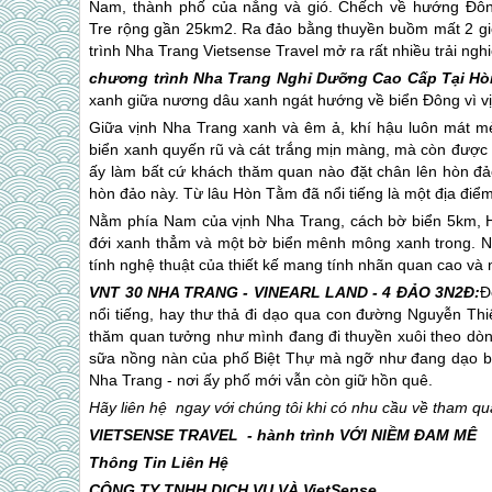
Nam, thành phố của nắng và gió. Chếch về hướng Ð
Tre rộng gần 25km2. Ra đảo bằng thuyền buồm mất 2 giờ
trình
Nha Trang
Vietsense Travel mở ra rất nhiều trải ng
chương trình
Nha Trang
Nghỉ Dưỡng Cao Cấp Tại Hò
xanh giữa nương dâu xanh ngát hướng về biển Đông vì vị 
Giữa vịnh
Nha Trang
xanh và êm ả, khí hậu luôn mát mẻ,
biển xanh quyến rũ và cát trắng mịn màng, mà còn được p
ấy làm bất cứ khách thăm quan nào đặt chân lên hòn đả
hòn đảo này. Từ lâu Hòn Tằm đã nổi tiếng là một địa điểm 
Nằm phía Nam của vịnh
Nha Trang
, cách bờ biển 5km, 
đới xanh thẳm và một bờ biển mênh mông xanh trong. N
tính nghệ thuật của thiết kế mang tính nhãn quan cao và
VNT 30
NHA TRANG
- VINEARL LAND - 4 ĐẢO 3N2Đ:
Đ
nổi tiếng, hay thư thả đi dạo qua con đường Nguyễn Thi
thăm quan tưởng như mình đang đi thuyền xuôi theo dò
sữa nồng nàn của phố Biệt Thự mà ngỡ như đang dạo b
Nha Trang
- nơi ấy phố mới vẫn còn giữ hồn quê.
Hãy liên hệ ngay với chúng tôi khi có nhu cầu về tham q
VIETSENSE TRAVEL - hành trình VỚI NIỀM ĐAM MÊ
Thông Tin Liên Hệ
CÔNG TY TNHH DỊCH VỤ VÀ VietSense