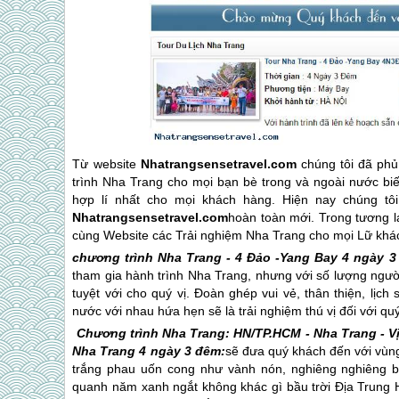
Từ website
Nhatrangsensetravel.com
chúng tôi đã phủ
trình
Nha Trang
cho mọi bạn bè trong và ngoài nước biết
hợp lí nhất cho mọi khách hàng. Hiện nay chúng tô
Nhatrangsensetravel.com
hoàn toàn mới. Trong tương la
cùng Website các Trải nghiệm
Nha Trang
cho mọi Lữ khác
chương trình
Nha Trang
- 4 Đảo -Yang Bay 4 ngày 3
tham gia hành trình
Nha Trang
, nhưng với số lượng ngườ
tuyệt với cho quý vị. Đoàn ghép vui vẻ, thân thiện, lịc
nước với nhau hứa hẹn sẽ là trải nghiệm thú vị đối với qu
Chương trình
Nha Trang
: HN/TP.HCM -
Nha Trang
- V
Nha Trang
4 ngày 3 đêm:
sẽ đưa quý khách đến với vùng
trắng phau uốn cong như vành nón, nghiêng nghiêng b
quanh năm xanh ngắt không khác gì bầu trời Ðịa Trung Hả