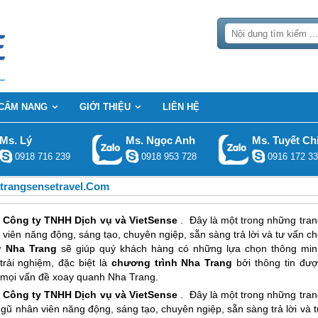
CẨM NANG
GIỚI THIỆU
LIÊN HỆ
Ms. Lý
Ms. Ngọc Anh
Ms. Tuyết Ch
0918 716 239
0918 953 728
0916 172 33
atrangsensetravel.com
a
Công ty TNHH Dịch vụ và VietSense
. Đây là một trong những tran
viên năng động, sáng tạo, chuyên ngiệp, sẵn sàng trả lời và tư vấn c
hư
Nha Trang
sẽ giúp quý khách hàng có những lựa chọn thông min
rải nghiệm, đặc biệt là
chương trình Nha Trang
bởi thông tin đượ
 mọi vấn đề xoay quanh Nha Trang.
a
Công ty TNHH Dịch vụ và VietSense
. Đây là một trong những tran
gũ nhân viên năng động, sáng tạo, chuyên ngiệp, sẵn sàng trả lời và 