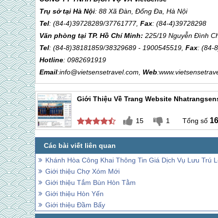
Trụ sở tại Hà Nội
: 88 Xã Đàn, Đống Đa, Hà Nội
Tel
: (84-4)39728289/37761777,
Fax
: (84-4)39728298
Văn phòng tại TP. Hồ Chí Minh:
225/19 Nguyễn Đình Chi
Tel
: (84-8)38181859/38329689 - 1900545519,
Fax
: (84
Hotline
: 0982691919
Email
:info@vietsensetravel.com,
Web
:www.vietsensetrav
Giới Thiệu Về Trang Website Nhatrangsen
1
15
1
Khánh Hòa Công Khai Thông Tin Giá Dịch Vụ Lưu Trú 
Giới thiệu Chợ Xóm Mới
Giới thiệu Tắm Bùn Hòn Tằm
Giới thiệu Hòn Yến
Giới thiệu Đầm Bấy