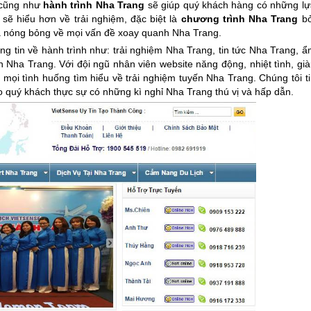
 cũng như
hành trình
Nha Trang
sẽ giúp quý khách hàng có những lự
sẽ hiểu hơn về trải nghiệm, đặc biệt là
chương trình
Nha Trang
bở
và nóng bỏng về mọi vấn đề xoay quanh
Nha Trang
.
ng tin về hành trình như: trải nghiệm
Nha Trang
, tin tức
Nha Trang
, ẩ
ến
Nha Trang
. Với đội ngũ nhân viên website năng động, nhiệt tình, gi
mọi tình huống tìm hiểu về trải nghiệm tuyến
Nha Trang
. Chúng tôi t
ho quý khách thực sự có những kì nghỉ
Nha Trang
thú vị và hấp dẫn.